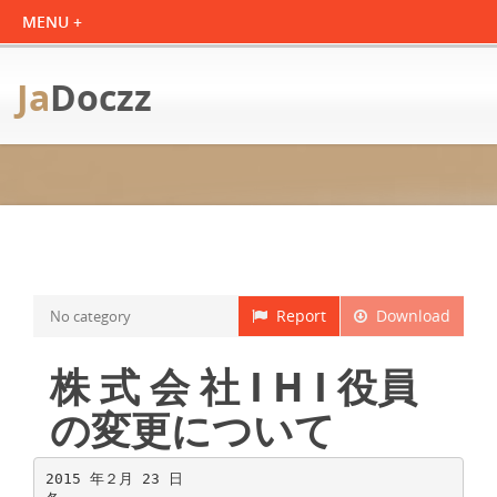
Ja
Doczz
Report
Download
No category
株 式 会 社 I H I 役員
の変更について
2015 年２月 23 日