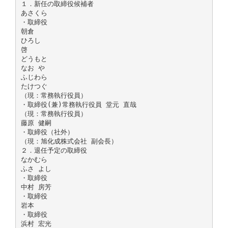
１．新任の取締役候補者
あさくら
・取締役
朝倉
ひろし
啓
どうもと
なお や
ふじわら
たけつぐ
（現：常務執行役員）
・取締役(兼)常務執行役員 堂元 直哉
（現：常務執行役員）
藤原 健嗣
・取締役（社外）
（現：旭化成株式会社 副会長）
２．退任予定の取締役
なかむら
ふさ よし
・取締役
中村 房芳
・取締役
岩本
・取締役
浜村 宏光