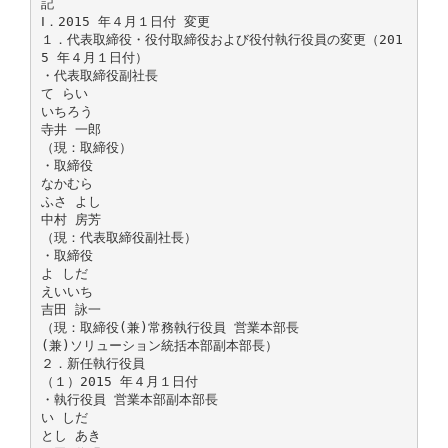
記
Ⅰ．2015 年４月１日付 変更
１．代表取締役・役付取締役および役付執行役員の変更（201
5 年４月１日付）
・代表取締役副社長
て らい
いちろう
寺井 一郎
（現：取締役）
・取締役
なかむら
ふさ よし
中村 房芳
（現：代表取締役副社長）
・取締役
よ しだ
えいいち
吉田 詠一
（現：取締役(兼)常務執行役員 営業本部長
(兼)ソリューション統括本部副本部長）
２．新任執行役員
（１）2015 年４月１日付
・執行役員 営業本部副本部長
い しだ
とし あき