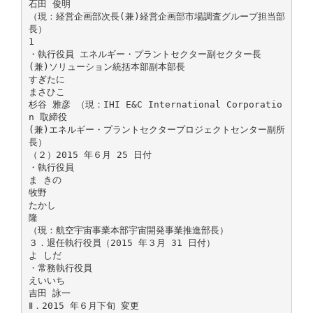
石田 俊明
（現：経営企画部次長(兼)経営企画部市場調査グループ担当部
長）
1
・執行役員 エネルギー・プラントセクター副セクター長
(兼)ソリューション統括本部副本部長
すぎたに
まさひこ
杉谷 雅彦 （現：IHI E&C International Corporatio
n 取締役
(兼)エネルギー・プラントセクタープロジェクトセンター副所
長）
（２）2015 年６月 25 日付
・執行役員
ま きの
牧野
たかし
隆
（現：航空宇宙事業本部宇宙開発事業推進部長）
３．退任執行役員（2015 年３月 31 日付）
よ しだ
・常務執行役員
えいいち
吉田 詠一
Ⅱ．2015 年６月下旬 変更