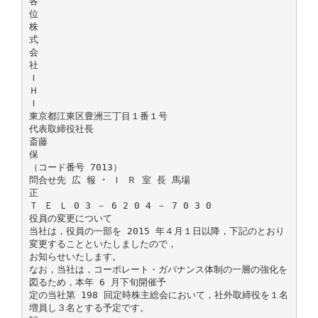
各
位
株
式
会
社
Ｉ
Ｈ
Ｉ
東京都江東区豊洲三丁目１番１号
代表取締役社長
斎藤
保
（コード番号 7013）
問合せ先 広 報 ･ Ｉ Ｒ 室 長 馬場
正
Ｔ Ｅ Ｌ 0 3 － 6 2 0 4 － 7 0 3 0
役員の変更について
当社は，役員の一部を 2015 年４月１日以降，下記のとおり
変更することといたしましたので，
お知らせいたします。
なお，当社は，コーポレート・ガバナンス体制の一層の強化を
図るため，本年 6 月下旬開催予
定の当社第 198 回定時株主総会において，社外取締役を１名
増員し３名とする予定です。