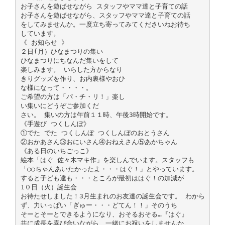
お子さんを遊ばせながら スタッフやママ達と子育ての話
お子さんを遊ばせながら、スタッフやママ達と子育ての話
をしてみませんか。一度立ち寄ってみてくださいねお待ち
しています。
《 お知らせ 》
２日(月）ひなまつりの集い
ひなまつりにちなんだ集いをして
楽しみます。 いらした方からなり
きりグッズを作り、お内裏様やおひ
な様になって・・・・。
ご希望の方は「パ・チ・リ！」楽し
い集いにどうぞご参加くだ
さい。 集いの方は午前１１時、午後3時開始です。
《手遊び つくしんぼ》
①でた でた つくしんぼ つくしんぼのおとうさん
②おかあさん③おにいさん④おねえさん⑤あかちゃん
《ある日のいちごっこ》
絵本「はぐ 佐々木マキ作」を楽しんでいます。スタッフも
「○○ちゃんあいたかったよ・・・はぐ！」とやっています。
すると子ども達も・・・ところが最初ははぐ！の加減が
1０日（火）誕生会
お待たせしました！3月生まれのお友達の誕生会です。 わから
ず、力いっぱい「ぎゅー・・・どてん！！」そのうち
そーとそーとできるようになり、おそるおそる…『はぐ』
共に成長を喜び合いながら、一緒にお祝いをしませんか