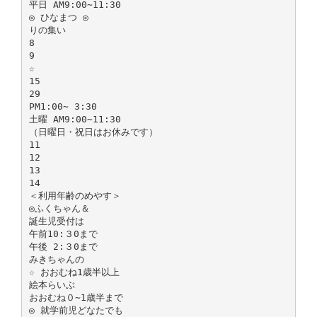
平日 AM9:00∼11:30
◎ ひなまつ ◎
りの集い
8
9
☆
15
29
PM1:00∼ 3:30
土曜 AM9:00∼11:30
（日曜日・祝日はお休みです）
11
12
13
14
＜利用年齢のめやす＞
◎ふくちゃん＆
誕生児受付は
午前10:３0まで
午後 2:３0まで
みきちゃんの
☆ おおむね1歳半以上
絵本らいぶ
おおむね０∼1歳半まで
◎ 就学前児どなたでも