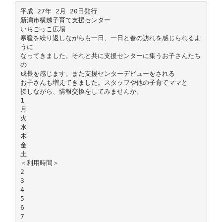
平成 27年 2月 20日発行
新潟市横越子育て支援センター
いちごっこ広場
寒暖を繰り返しながらも一日、一日と春の訪れを感じられるよ
うに
なってきました。それと共に支援センターに集うお子さんたち
の
成長を感じます。また支援センターデビューをされる
お子さんも増えてきました。スタッフや他の子育てママと
接しながら、情報交換をしてみませんか。
1
月
火
水
木
金
土
＜利用時間＞
2
3
4
5
6
7