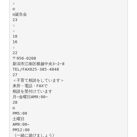
☆
◎
◎誕生会
23
☆
☆
10
16
☆
22
〒950-0208
新潟市江南区横越中央3−2−8
TEL/FAX025-385‐4848
27
＜子育て相談をしています＞
来所・電話・FAXで
相談を受付けています
月∼金曜日AM9:00∼
28
◎
PM5:00
土曜日
AM9:00∼
PM12:00
《一緒に遊びましょう》