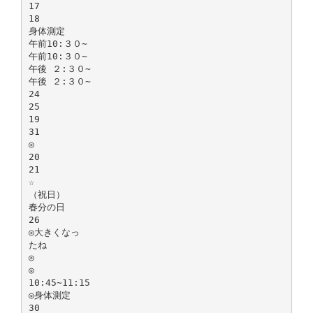
17
18
身体測定
午前10:３０∼
午前10:３０∼
午後 ２:３０∼
午後 ２:３０∼
24
25
19
31
◎
20
21
☆
（祝日）
春分の日
26
◎大きくなっ
たね
◎
◎
10:45∼11:15
◎身体測定
30