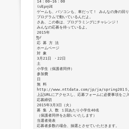
14：00∼16：00
ίυΈρηϋΈ
ゲームも、パソコンも、車だって！ みんなの身の回
プログラムで動いているんだよ。
さあ、この春は、プログラミングにチャレンジ！
みんなの応募を待っているよ。
2015年
̩̱ͣ͂Ŋŕ
応 募 方 法
ホームページ
対 象
3月21日 ・22日
土
小学生（保護者同伴）
参加費
日
無 料
http://www.nttdata.com/jp/ja/spring201５
上記URLにアクセスし、応募フォームに必要事項をご
応募締切
2015年3月3日（火）
募 集 人 数 １回あたり小学生40名
（保護者同伴をお願いいたします）
当選者発表
応募者多数の場合、抽選とさせていただきます。