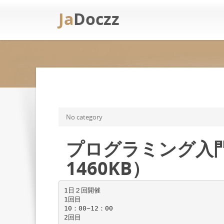
Ja
Doczz
No category
プログラミング入門 
1460KB）
1日２回開催
1回目
10：00∼12：00
2回目