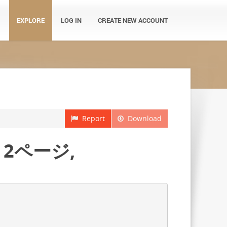
EXPLORE
LOG IN
CREATE NEW ACCOUNT
Report
Download
2ページ,