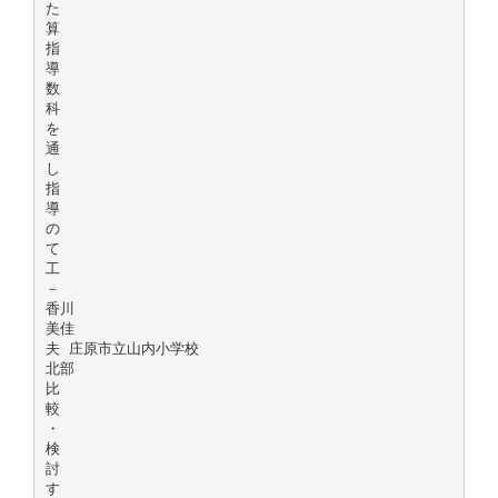
た
算
指
導
数
科
を
通
し
指
導
の
て
工
－
香川
美佳
夫 庄原市立山内小学校
北部
比
較
・
検
討
す