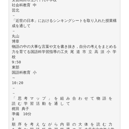
社会科教育 中
芸北
－
「近世の日本」におけるシンキングシートを取り入れた授業構
成を通して
－
丸山
博章
物語の中の大事な言葉や文を書き抜き，自分の考えをまとめる
力を育てる国語科学習指導の工夫 尾 道 市 立 高 須 小 学
校
9:50
東部
国語科教育 小
～
10:20
－
－
「 思 考 マ ッ プ 」 を 組 み 合 わ せ て 物 語 を
読 む 学 習 活 動 を 通 し て
梶田 典子
準備 10分
3
順 序 を 考 え な が ら 内 容 の 大 体 を 読 む 力