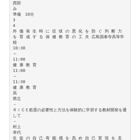
西部
み
準備 10分
3
4
外 傷 発 生 時 に 症 状 の 悪 化 を 防 ぐ 判 断 力
を 育 成 す る 保 健 教 育 の 工 夫 広島国泰寺高等学
校
10:30
～
11:00
健 康 教 育
11:00
～
11:30
健 康 教 育
高
県立
－
ＲＩＣＥ処置の必要性と方法を体験的に学習する教材開発を通
して
－
村上
幸代
生 徒 の 自 己 有 能 感 を 高 め 自 己 実 現 を 支