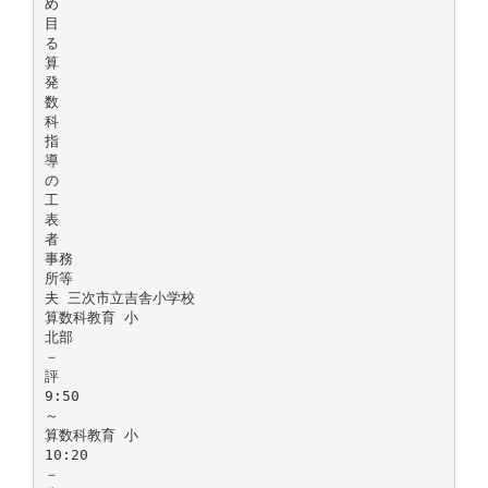
め
目
る
算
発
数
科
指
導
の
工
表
者
事務
所等
夫 三次市立吉舎小学校
算数科教育 小
北部
－
評
9:50
～
算数科教育 小
10:20
－