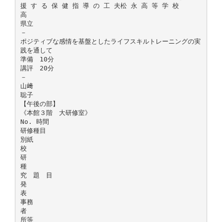
援 す る 保 健 指 導 の 工 夫松 永 高 等 学 校
高
県立
－
ポジティブな感情を基盤としたライフスキルトレーニングの実
践を通して
準備 10分
講評 20分
－
山﨑
聡子
【午後の部】
《本館３階 大研修室》
No. 時間
研修種目
別紙
校
研
種
究 題 目
発
表
事務
者
所等