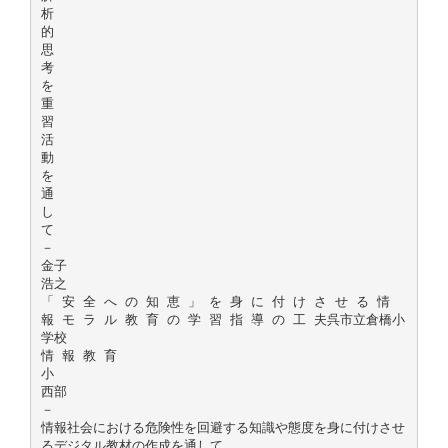
析
的
思
考
を
重
習
活
動
を
通
し
て
－
金子
浩之
「 安 全 へ の 知 恵 」 を 身 に 付 け さ せ る 情
報 モ ラ ル 教 育 の 学 習 指 導 の 工 夫呉市立倉橋小
学校
情 報 教 育
小
西部
－
情報社会における危険性を回避する知識や態度を身に付けさせ
るデジタル教材の作成を通して