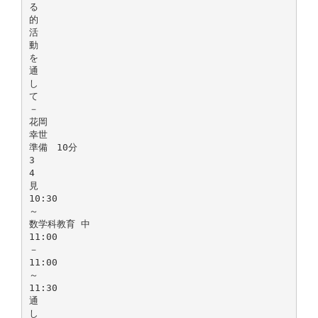
る
的
活
動
を
通
し
て
－
花岡
幸世
準備 10分
3
4
見
10:30
～
数学科教育 中
11:00
－
11:00
～
11:30
通
し