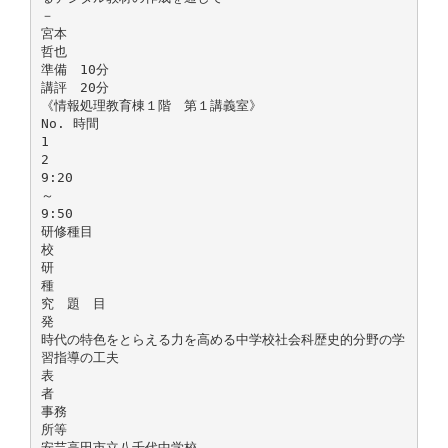
－
宮本
哲也
準備 10分
講評 20分
《情報処理教育棟１階 第１講義室》
No. 時間
1
2
9:20
～
9:50
研修種目
校
研
種
究 題 目
発
時代の特色をとらえる力を高める中学校社会科歴史的分野の学
習指導の工夫
表
者
事務
所等
安芸高田市立八千代中学校