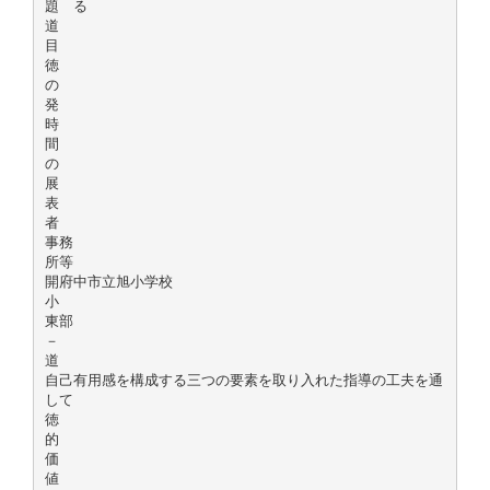
題 る
道
目
徳
の
発
時
間
の
展
表
者
事務
所等
開府中市立旭小学校
小
東部
－
道
自己有用感を構成する三つの要素を取り入れた指導の工夫を通
して
徳
的
価
値