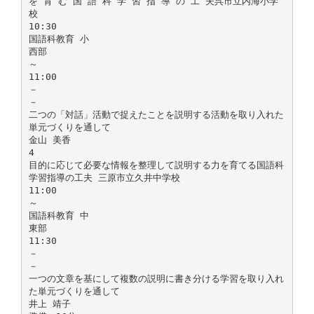
を 育 む 国 語 科 学 習 指 導 の 工 夫呉市立内海小学
校
10:30
国語科教育 小
西部
～
11:00
－
－
二つの「対話」活動で捉えたことを説明する活動を取り入れた
単元づくりを通して
金山 美香
4
目的に応じて必要な情報を整理して説明する力を育てる国語科
学習指導の工夫 三原市立久井中学校
11:00
～
国語科教育 中
東部
11:30
－
－
一つの文章を基にして複数の説明に書き分ける学習を取り入れ
た単元づくりを通して
井上 靖子