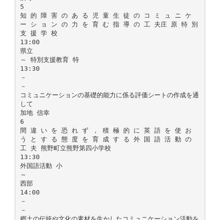
5
知 的 障 害 の あ る 児 童 生 徒 の コ ミ ュ ニ ケ
ー シ ョ ン の 力 を 育 む 指 導 の 工 夫庄 原 特 別
支 援 学 校
13:00
県立
～ 特別支援教育 特
13:30
－
－
コミュニケーションの基礎的能力に係る評価シートの作成を通
して
加地 信幸
6
間 違 い を 恐 れ ず ， 積 極 的 に 英 語 を 使 お
う と す る 態 度 を 育 成 す る 外 国 語 活 動 の
工 夫 熊野町立熊野第四小学校
13:30
外国語活動 小
～
西部
14:00
－
－
郷土の伝統や文化の素材を生かしたコミュニケーション活動を