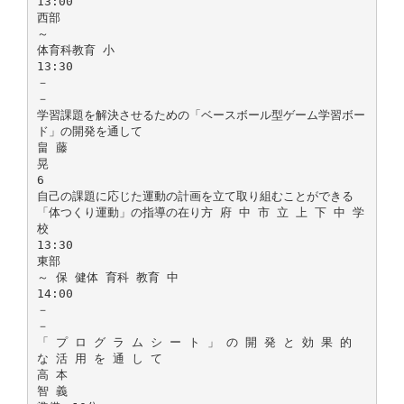
13:00
西部
～
体育科教育 小
13:30
－
－
学習課題を解決させるための「ベースボール型ゲーム学習ボー
ド」の開発を通して
畠 藤
晃
6
自己の課題に応じた運動の計画を立て取り組むことができる
「体つくり運動」の指導の在り方 府 中 市 立 上 下 中 学
校
13:30
東部
～ 保 健体 育科 教育 中
14:00
－
－
「 プ ロ グ ラ ム シ ー ト 」 の 開 発 と 効 果 的
な 活 用 を 通 し て
高 本
智 義