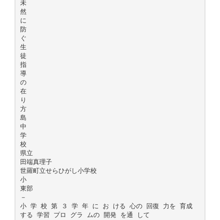
未
然
に
防
ぐ
生
徒
指
導
の
在
り
方
島
中
学
校
県立
田端真理子
世羅町立せらひがし小学校
小
東部
－
小 学 校 第 ３ 学 年 に お ける 心の 回復 力を 育成
する 学習 プロ グラ ムの 開発 を通 して