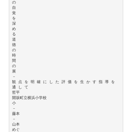
の
自
覚
を
深
め
る
道
徳
の
時
間
の
展
－
観 点 を 明 確 に し た 評 価 を 生 か す 指 導 を
通 し て
哲平
開坂町立横浜小学校
小
－
藤本
－
山本
めぐ