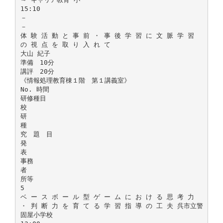
15:10
－
－
体 験 活 動 と 事 前 ・ 事 後 学 習 に 文 脈 学 習
の 視 点 を 取 り 入 れ て
大山 紀子
準備 10分
講評 20分
《情報処理教育棟１階 第１講義室》
No. 時間
研修種目
校
研
種
究 題 目
発
表
事務
者
所等
5
ベ ー ス ボ ー ル 型 ゲ ー ム に お け る 思 考 力
・ 判 断 力 を 育 て る 学 習 指 導 の 工 夫 呉市立警
固屋小学校