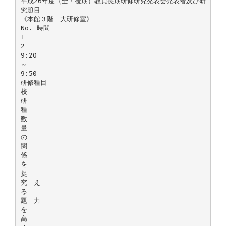
平成26年度（全・後期）教員長期研修研究発表会発表者及び研
究題目
《本館３階 大研修室》
No. 時間
1
2
9:20
～
9:50
研修種目
校
研
種
数
量
の
関
係
を
捉
究 え
る
題 力
を
高