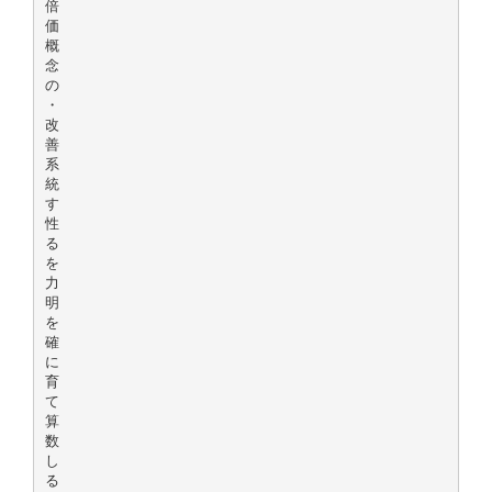
倍
価
概
念
の
・
改
善
系
統
す
性
る
を
力
明
を
確
に
育
て
算
数
し
る