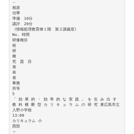
－
相原
功季
準備 10分
講評 20分
《情報処理教育棟１階 第２講義室》
No. 時間
研修種目
校
研
種
究 題 目
発
表
者
事務
所等
5
「 効 果 的 ・ 効 率 的 な 実 践 」 を 生 み 出 す
教 科 横 断 型 カ リ キ ュ ラ ム の 研 究 東広島市立
入野小学校
13:00
カリキュラム 小
西部
～