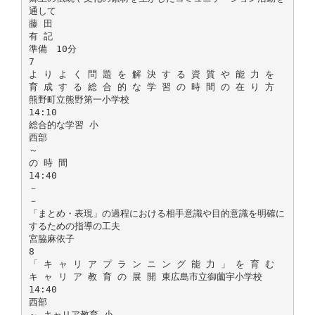
通して
藤 田
有 記
準備 10分
7
よ り よ く 問 題 を 解 決 す る 資 質 や 能 力 を
育 成 す る 総 合 的 な 学 習 の 時 間 の 在 り 方
熊野町立熊野第一小学校
14:10
総合的な学習 小
西部
～
の 時 間
14:40
－
－
「まとめ・表現」の過程における相手意識や目的意識を明確に
するための指導の工夫
宮脇麻依子
8
「 キ ャ リ ア プ ラ ン ニ ン グ 能 力 」 を 育 む
キ ャ リ ア 教 育 の 展 開 東広島市立御薗宇小学校
14:40
西部
～ キャリア教育 小