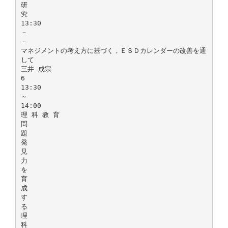
研
究
13:30
－
－
マネジメントの考え方に基づく，ＥＳＤカレンダーの改善を通
して
三井 成宗
6
13:30
～
14:00
理 科 教 育
問
題
発
見
力
を
育
成
す
る
理
科