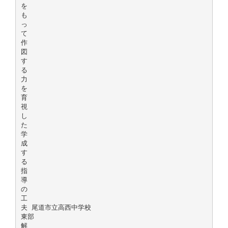
を
も
っ
て
作
図
す
る
力
を
育
視
し
た
学
成
す
る
指
導
の
工
夫 尾道市立高西中学校
東部
解