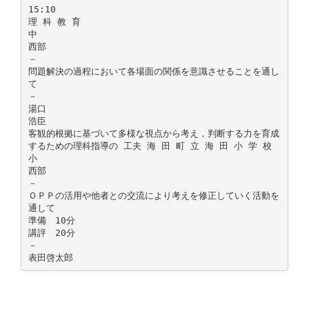
15:10
理 科 教 育
中
西部
－
問題解決の過程において各場面の関係を意識させることを通し
て
－
湯口
浩臣
客観的根拠に基づいて多様な視点から考え，判断する力を育成
するための理科指導の 工夫 海 田 町 立 海 田 小 学 校
小
西部
－
ＯＰＰの活用や他者との交流により考えを修正していく活動を
通して
準備 10分
講評 20分
－