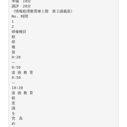
準備 10分
講評 20分
《情報処理教育棟１階 第２講義室》
No. 時間
1
2
研修種目
校
研
種
規
9:20
～
9:50
道 徳 教 育
9:50
～
10:20
道 徳 教 育
範
意
識
を
究 高
め