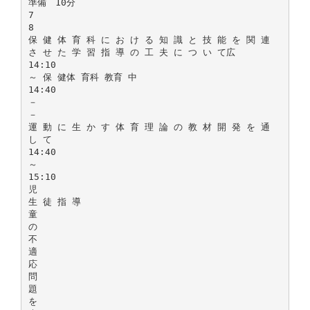
準備 10分
7
8
保 健 体 育 科 に お け る 知 識 と 技 能 を 関 連
さ せ た 学 習 指 導 の 工 夫 に つ い て広
14:10
～ 保 健体 育科 教育 中
14:40
－
－
運 動 に 生 か す 体 育 理 論 の 教 材 開 発 を 通
し て
14:40
～
15:10
児
生 徒 指 導
童
の
不
適
応
問
題
を