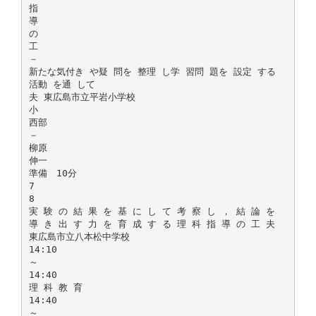
指
導
の
工
－
新たな気付き や疑 問を 整理 し学 習問 題を 設定 する
活動 を通 して
夫 東広島市立平岩小学校
小
西部
－
柳原
伸一
準備 10分
7
8
実 験 の 結 果 を 基 に し て 考 察 し ， 結 論 を
導 き 出 す 力 を 育 成 す る 理 科 指 導 の 工 夫
東広島市立八本松中学校
14:10
～
14:40
理 科 教 育
14:40
～