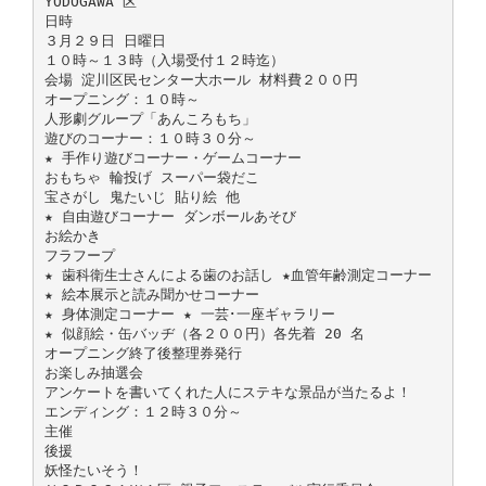
YODOGAWA 区
日時
３月２９日 日曜日
１０時～１３時（入場受付１２時迄）
会場 淀川区民センター大ホール 材料費２００円
オープニング：１０時～
人形劇グループ「あんころもち」
遊びのコーナー：１０時３０分～
★ 手作り遊びコーナー・ゲームコーナー
おもちゃ 輪投げ スーパー袋だこ
宝さがし 鬼たいじ 貼り絵 他
★ 自由遊びコーナー ダンボールあそび
お絵かき
フラフープ
★ 歯科衛生士さんによる歯のお話し ★血管年齢測定コーナー
★ 絵本展示と読み聞かせコーナー
★ 身体測定コーナー ★ 一芸･一座ギャラリー
★ 似顔絵・缶バッヂ（各２００円）各先着 20 名
オープニング終了後整理券発行
お楽しみ抽選会
アンケートを書いてくれた人にステキな景品が当たるよ！
エンディング：１２時３０分～
主催
後援
妖怪たいそう！