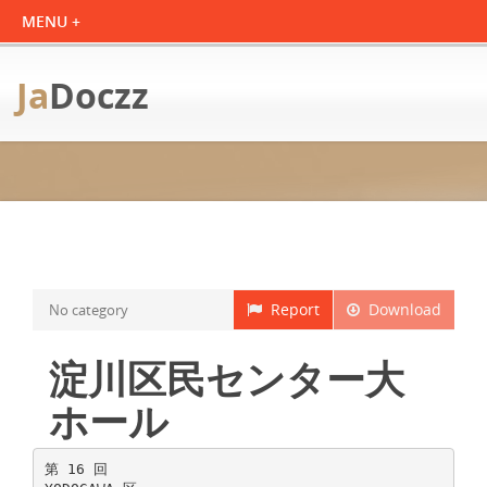
Ja
Doczz
Report
Download
No category
淀川区民センター大
ホール
第 16 回