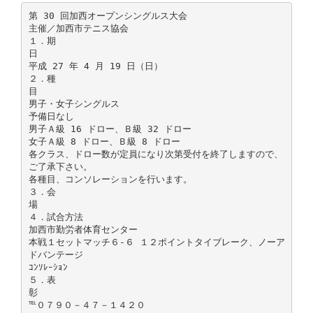
第 30 回加西オープンシングルス大会
主催／加西市テニス協会
１．期
日
平成 27 年 4 月 19 日（日）
２．種
目
男子・女子シングルス
予備日なし
男子Ａ級 16 ドロー、Ｂ級 32 ドロー
女子Ａ級 8 ドロー、Ｂ級 8 ドロー
各クラス、ドロー数が定員になり次第受付を終了しますので、
ご了承下さい。
各種目、コンソレーションを行います。
３．会
場
４．試合方法
加西市勤労者体育センター
本戦１セットマッチ６-６ １２ポイントタイブレーク、ノーア
ドバンテージ
ｺﾝｿﾚｰｼｮﾝ
５．表
彰
℡０７９０－４７－１４２０