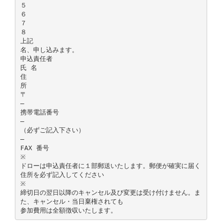
５
６
７
８
上記
名、申し込みます。
申込責任者
氏 名
住
所
〒
―
携帯電話番号
―
（必ずご記入下さい）
―
FAX 番号
※
ドローは申込責任者に１部郵送いたします。郵便が確実に届く
住所を必ず記入してください
※
締切日の翌日以降のキャンセル及び変更は受け付けません。ま
た、キャンセル・当日棄権されても