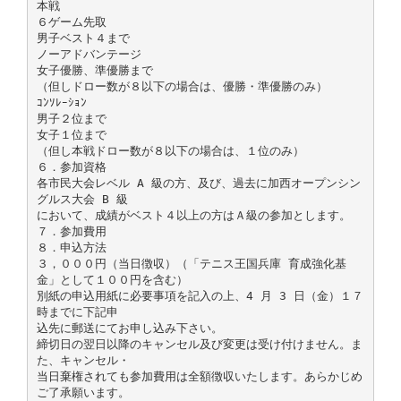
本戦
６ゲーム先取
男子ベスト４まで
ノーアドバンテージ
女子優勝、準優勝まで
（但しドロー数が８以下の場合は、優勝・準優勝のみ）
ｺﾝｿﾚｰｼｮﾝ
男子２位まで
女子１位まで
（但し本戦ドロー数が８以下の場合は、１位のみ）
６．参加資格
各市民大会レベル A 級の方、及び、過去に加西オープンシン
グルス大会 B 級
において、成績がベスト４以上の方はＡ級の参加とします。
７．参加費用
８．申込方法
３，０００円（当日徴収）（「テニス王国兵庫 育成強化基
金」として１００円を含む）
別紙の申込用紙に必要事項を記入の上、4 月 3 日（金）１７
時までに下記申
込先に郵送にてお申し込み下さい。
締切日の翌日以降のキャンセル及び変更は受け付けません。ま
た、キャンセル・
当日棄権されても参加費用は全額徴収いたします。あらかじめ
ご了承願います。