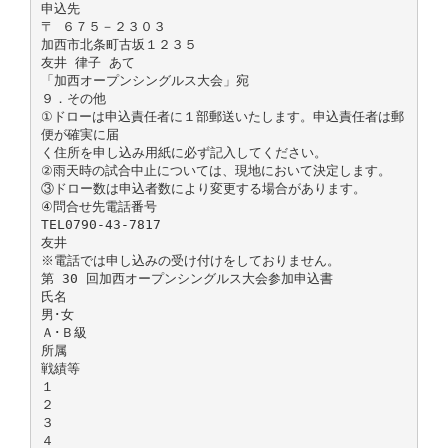
申込先
〒 ６７５－２３０３
加西市北条町古坂１２３５
友井 律子 あて
「加西オープンシングルス大会」宛
９．その他
①ドローは申込責任者に１部郵送いたします。申込責任者は郵
便が確実に届
く住所を申し込み用紙に必ず記入してください。
②雨天時の試合中止については、現地において決定します。
③ドロー数は申込者数により変更する場合があります。
④問合せ先電話番号
TEL0790-43-7817
友井
※電話では申し込みの受け付けをしておりません。
第 30 回加西オープンシングルス大会参加申込書
氏名
男･女
Ａ･Ｂ級
所属
戦績等
１
２
３
４