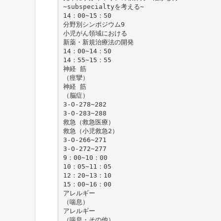
∼subspecialtyを考える∼
14：00∼15：50
分野別シンポジウム9
小児がん領域における
新薬・新規治療法の開発
14：00∼14：50
14：55∼15：55
神経 筋
（痙攣）
神経 筋
（脳症）
3-O-278∼282
3-O-283∼288
救急（救急医療）
救急（小児救急2）
3-O-266∼271
3-O-272∼277
9：00∼10：00
10：05∼11：05
12：20∼13：10
15：00∼16：00
アレルギー
（喘息）
アレルギー
（喘息・その他）