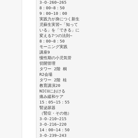
3-O-260∼265
8：00∼8：50
9：00∼10：00
実践力が身につく新生
児蘇生実習∼「知って
いる」を「できる」に
変える7つの法則∼
8：00∼8：50
モーニング実践
講座9
慢性期の小児気管
切開管理
タワー 2階 桐
R2会場
タワー 2階 桂
教育講演20
NICUにおける
痛み緩和ケア
15：05∼15：55
腎泌尿器
（腎症・その他）
3-O-210∼215
3-O-216∼220
14：00∼14：50
3-O-239∼243