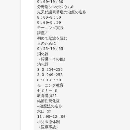
9：00∼10：50
分野別シンポジウム8
先天代謝異常症の治療の進歩
8：00∼8：50
9：00∼9：50
モーニング実践
講座7
初めて脳波を読む
人のために
9：55∼10：55
消化器
（膵臓・その他）
消化器
3-O-254∼259
3-O-249∼253
8：00∼8：50
モーニング教育
セミナー 8
教育講演21
結節性硬化症
―治療法の進歩
水口 雅
11：00∼12：00
小児医療体制
（医療事故）