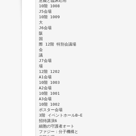
意義と臨床応用
10階 1008
J5会場
10階 1009
大
J6会場
阪
国
際 12階 特別会議場
会
議
J7会場
場
12階 1202
A1会場
10階 1003
A2会場
10階 1001
A3会場
10階 1002
ポスター会場
3階 イベントホールB∼E
招待講演6
細胞の守護者オート
ファジー：分子機構と