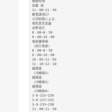
病態生理
吉森 保
11：00∼11：50
教育講演17
小児科医による
母乳育児支援
水野克己
8：00∼8：50
9：00∼10：00
免疫膠原病
（自己免疫）
8：00∼8：50
9：00∼10：00
10：05∼11：05
11：10∼12：10
循環器
（川崎病2）
循環器
（川崎病3）
循環器
（川崎病4）
3-O-221∼226
3-O-227∼232
3-O-233∼238
11：00∼11：50