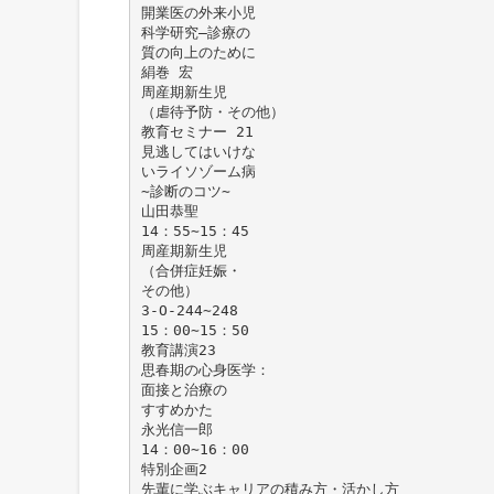
開業医の外来小児
科学研究―診療の
質の向上のために
絹巻 宏
周産期新生児
（虐待予防・その他）
教育セミナー 21
見逃してはいけな
いライソゾーム病
∼診断のコツ∼
山田恭聖
14：55∼15：45
周産期新生児
（合併症妊娠・
その他）
3-O-244∼248
15：00∼15：50
教育講演23
思春期の心身医学：
面接と治療の
すすめかた
永光信一郎
14：00∼16：00
特別企画2
先輩に学ぶキャリアの積み方・活かし方