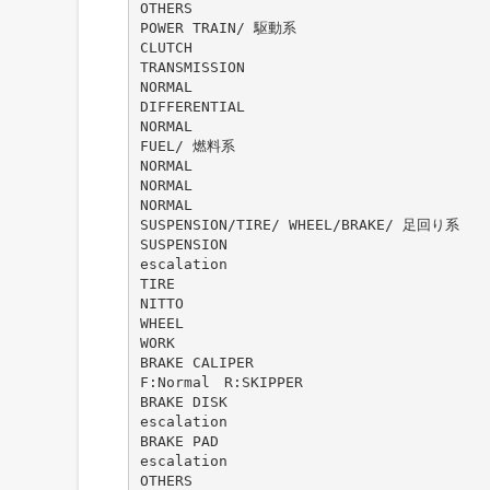
OTHERS
POWER TRAIN/ 駆動系
CLUTCH
TRANSMISSION
NORMAL
DIFFERENTIAL
NORMAL
FUEL/ 燃料系
NORMAL
NORMAL
NORMAL
SUSPENSION/TIRE/ WHEEL/BRAKE/ 足回り系
SUSPENSION
escalation
TIRE
NITTO
WHEEL
WORK
BRAKE CALIPER
F:Normal R:SKIPPER
BRAKE DISK
escalation
BRAKE PAD
escalation
OTHERS