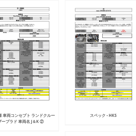
様 車両コンセプト ランドクルー
スペック - HKS
ザープラド 車両名 J＆K ②