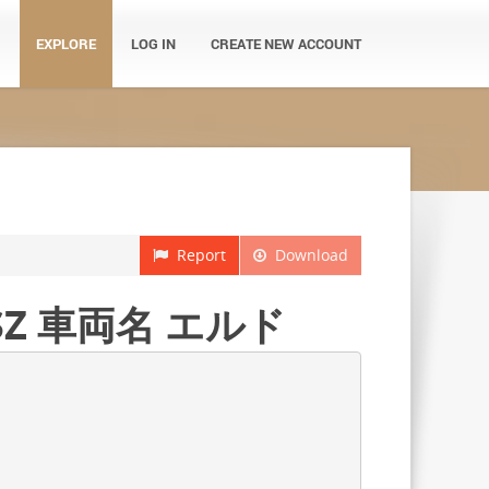
EXPLORE
LOG IN
CREATE NEW ACCOUNT
Report
Download
 SZ 車両名 エルド