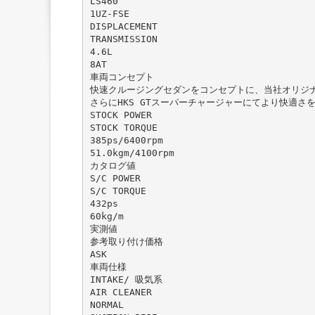
LS460
1UZ-FSE
DISPLACEMENT
TRANSMISSION
4.6L
8AT
車両コンセプト
快速クルージングセダンをコンセプトに、当社オリジ
さらにHKS GTスーパーチャージャーにてより快適さ
STOCK POWER
STOCK TORQUE
385ps/6400rpm
51.0kgm/4100rpm
カタログ値
S/C POWER
S/C TORQUE
432ps
60kg/m
実測値
参考取り付け価格
ASK
車両仕様
INTAKE/ 吸気系
AIR CLEANER
NORMAL