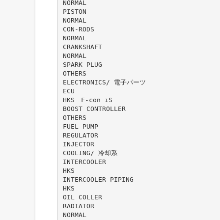
NORMAL
PISTON
NORMAL
CON-RODS
NORMAL
CRANKSHAFT
NORMAL
SPARK PLUG
OTHERS
ELECTRONICS/ 電子パーツ
ECU
HKS F-con iS
BOOST CONTROLLER
OTHERS
FUEL PUMP
REGULATOR
INJECTOR
COOLING/ 冷却系
INTERCOOLER
HKS
INTERCOOLER PIPING
HKS
OIL COLLER
RADIATOR
NORMAL