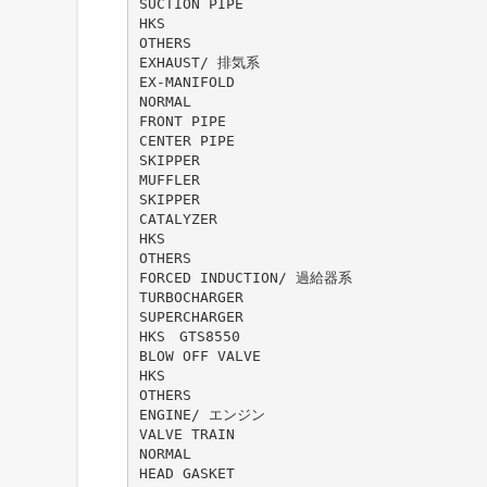
SUCTION PIPE
HKS
OTHERS
EXHAUST/ 排気系
EX-MANIFOLD
NORMAL
FRONT PIPE
CENTER PIPE
SKIPPER
MUFFLER
SKIPPER
CATALYZER
HKS
OTHERS
FORCED INDUCTION/ 過給器系
TURBOCHARGER
SUPERCHARGER
HKS GTS8550
BLOW OFF VALVE
HKS
OTHERS
ENGINE/ エンジン
VALVE TRAIN
NORMAL
HEAD GASKET