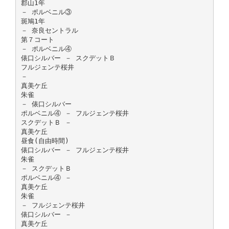
郡山1年
－ ポルベニル③
斑鳩1年
－ 奈良セントラル
第７コート
－ ポルベニル④
俵口シルバー － スクデットＢ
フルジェンテ桜井
－
真美ケ丘
朱雀
－ 俵口シルバー
ポルベニル④ － フルジェンテ桜井
スクデットＢ －
真美ケ丘
昼食(自由時間)
俵口シルバー － フルジェンテ桜井
朱雀
－ スクデットＢ
ポルベニル④ －
真美ケ丘
朱雀
－ フルジェンテ桜井
俵口シルバー －
真美ケ丘