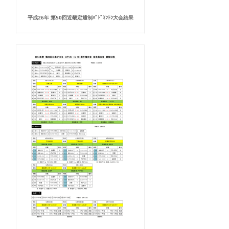
平成26年 第50回近畿定通制ﾊﾞﾄﾞﾐﾝﾄﾝ大会結果