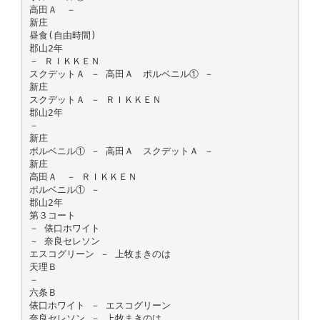
高田Ａ －
新庄
昼食(自由時間)
郡山2年
－ ＲＩＫＫＥＮ
スクデットＡ － 高田Ａ ポルベニル① －
新庄
スクデットＡ － ＲＩＫＫＥＮ
郡山2年
－
新庄
ポルベニル① － 高田Ａ スクデットＡ －
新庄
高田Ａ － ＲＩＫＫＥＮ
ポルベニル① －
郡山2年
第３コート
－ 俵口ホワイト
－ 奈良セレソン
エスコグリーン － 上牧まきのは
天理Ｂ
－
六条Ｂ
俵口ホワイト － エスコグリーン
奈良セレソン － 上牧まきのは