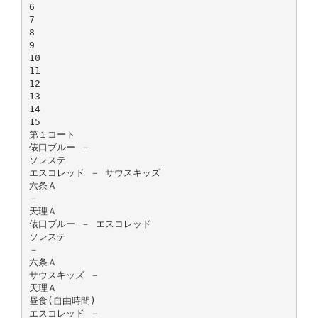
6
7
8
9
10
11
12
13
14
15
第１コート
俵口ブルー －
ソレステ
エスコレッド － サウスキッズ
六条Ａ
－
天理Ａ
俵口ブルー － エスコレッド
ソレステ
－
六条Ａ
サウスキッズ －
天理Ａ
昼食(自由時間)
エスコレッド －