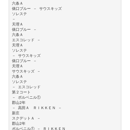
六条Ａ
俵口ブルー － サウスキッズ
ソレステ
－
天理Ａ
俵口ブルー －
六条Ａ
エスコレッド －
天理Ａ
ソレステ
－ サウスキッズ
俵口ブルー －
天理Ａ
サウスキッズ －
六条Ａ
ソレステ
－ エスコレッド
第２コート
－ ポルベニル①
郡山2年
－ 高田Ａ ＲＩＫＫＥＮ －
新庄
スクデットＡ －
郡山2年
ポルベニル① － ＲＩＫＫＥＮ