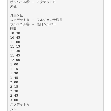
ポルベニル④ － スクデットＢ
朱雀
－
真美ケ丘
スクデットＢ － フルジェンテ桜井
ポルベニル④ － 俵口シルバー
時間
10:30
10:45
11:00
11:15
11:30
11:45
12:00
1:00
1:15
1:30
1:45
2:00
2:15
2:30
2:45
3:00
スクデットＡ
八木