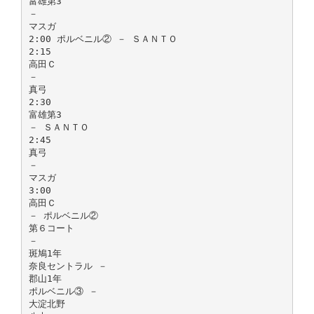
富雄第3
－
マスガ
2:00 ポルベニル② － ＳＡＮＴＯ
2:15
高田Ｃ
－
真弓
2:30
富雄第3
－ ＳＡＮＴＯ
2:45
真弓
－
マスガ
3:00
高田Ｃ
－ ポルベニル②
第６コート
－
斑鳩1年
奈良セントラル －
郡山1年
ポルベニル③ －
大淀北野