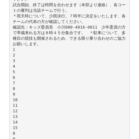
試合開始、終了は時間を合わせます（本部より連絡）、各コー
トの審判は当該チームで行う。
＊雨天時について、少雨決行。７時半に決定をいたします、各
チームの代表の方が確認してください。
確認先：キッズ委員長 小川080-4016-0011 少年委員の方
で準備来れる方は８時４５分集合です。 ＊駐車について、多
種目の競技も開催されるため、できる限り乗り合わせのご協力
お願いします。
1
2
3
4
5
6
7
8
9
10
11
12
13
14
15
0
0