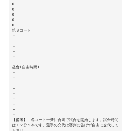
0
0
0
0
0
第８コート
－
－
－
－
－
－
昼食(自由時間)
－
－
－
－
－
－
－
－
－
【備考】 各コート一斉に合図で試合を開始します。試合時間
は１２分１本です、選手の交代は審判に告げず自由に交代して
下さい。