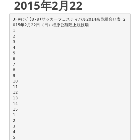
2015年2月22
JFAｷｯｽﾞ(U-8)サッカーフェスティバル2014奈良組合せ表 2
015年2月22日（日）橿原公苑陸上競技場
1
2
3
4
5
6
7
8
9
10
11
12
13
14
15
1
2
3
4
5