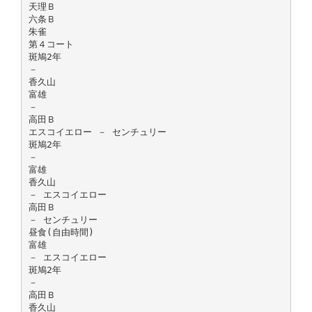
天理Ｂ
六条Ｂ
朱雀
第４コート
斑鳩2年
－
香久山
富雄
－
高田Ｂ
エスコイエロー － センチュリー
斑鳩2年
－
富雄
香久山
－ エスコイエロー
高田Ｂ
－ センチュリー
昼食(自由時間)
富雄
－ エスコイエロー
斑鳩2年
－
高田Ｂ
香久山