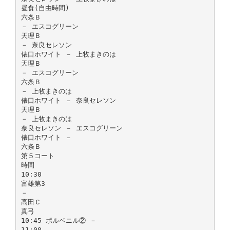
昼食(自由時間)
六条Ｂ
－ エスコグリーン
天理Ｂ
－ 奈良セレソン
俵口ホワイト － 上牧まきのは
天理Ｂ
－ エスコグリーン
六条Ｂ
－ 上牧まきのは
俵口ホワイト － 奈良セレソン
天理Ｂ
－ 上牧まきのは
奈良セレソン － エスコグリーン
俵口ホワイト －
六条Ｂ
第５コート
時間
10:30
富雄第3
－
高田Ｃ
真弓
10:45 ポルベニル② －
11:00