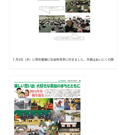
7 月3日（木）に明石被服に社会科見学に行きました。天候はあいにくの雨