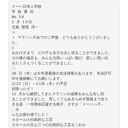
ドーハ日本人学校
学 校 通 信
No.3８
2 月 1９日
文責 曽我 淳一
ｎ
ｔ マラソン大会でのご声援、どうもありがとうございまし
た。
○
おかげさまで、どの子も全力を出し切ることができました。
その後の遠足も、みんな元気いっぱい遊び、楽しい思い出
をたくさんつくることができました。
〇
26 日（木）は今年度最後の水泳授業があります。水泳許可
印を連絡帳にてお願いします。
2/22（日）～2/26（木）の予定
頑張ったぞ！
12 月から練習してきたマラソンの成果をみんな出し切
ることができました。苦しくてもあきらめず最後まで走り
きる姿、一生懸命応援する様子、さすが「ドーハっ子」
。み
んなお疲れ様でした！
カタールの伝統的な工芸
カタールの主な三つの伝統的な工芸をこれか