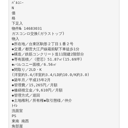
ﾊﾞﾙｺﾆｰ
N
価
格
下足入
物件№ 14683031
ガスコンロ交換(ガラストップ)
物入
◆所在地／台東区駒形２丁目１番２号
◆交通／都営大江戸線蔵前駅下車徒歩1分
◆構造／鉄筋コンクリート造11階建2階部分
◆専有面積／《壁芯》51.87㎡(15.69坪)
◆バルコニー面積／6.56㎡
◆間取り／2LD・K
(洋室約5.4/洋室約3.4/LD約10.0/K約3.0)
◆築年月／平成15年2月
◆管理費／15,265円／月額
◆修繕積立金／9,610円／月額
◆管理方式／巡回
◆土地権利／所有権◆取引態様／仲介
ﾄｲﾚ
洗面室
PS
東南 南西
角部屋