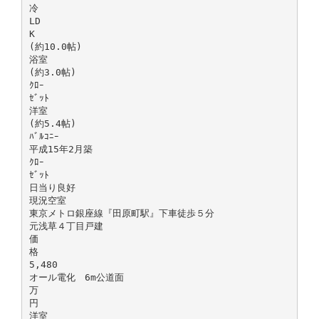
冷
LD
K
(約10.0帖)
浴室
(約3.0帖)
ｸﾛｰ
ｾﾞｯﾄ
洋室
(約5.4帖)
ﾊﾞﾙｺﾆｰ
平成15年2月築
ｸﾛｰ
ｾﾞｯﾄ
日当り良好
現況空室
東京メトロ銀座線『田原町駅』下車徒歩５分
元浅草４丁目戸建
価
格
5,480
オール電化 6m公道面
万
円
洋室