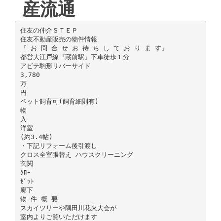
産流通
住友の仲介ＳＴＥＰ
住友不動産販売の物件情報
『 お 問 合 せ お 待 ち し て お り ま す』
都営大江戸線『蔵前駅』下車徒歩１分
アビテ駒形リバーサイド
3,780
万
円
ペット飼育可(飼育細則有)
物
入
洋室
(約3.4帖)
・下記リフォーム後引渡し
クロス全室張替え ハウスクリーニング
玄関
ｸﾛｰ
ｾﾞｯﾄ
廊下
物 件 概 要
スカイツリーや隅田川花火大会が
室内よりご覧いただけます