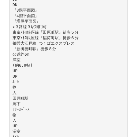
DN
『3階平面図』
『4階平面図』
『塔屋平面図』
★３路線３駅利用可
東京ﾒﾄﾛ銀座線『田原町駅』徒歩５分
東京ﾒﾄﾛ銀座線『稲荷町駅』徒歩６分
都営大江戸線 つくばエクスプレス
『新御徒町駅』徒歩８分
公道約6m
洋室
(約6.9帖)
UP
UP
ﾎｰﾙ
物
入
田原町駅
廊下
ﾌﾘｰｽﾍﾟｰｽ
物
入
UP
浴室
ﾄｲﾚ