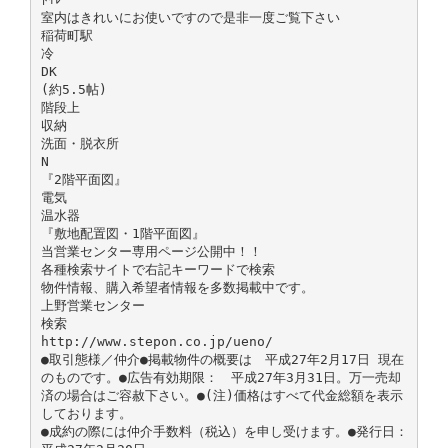
室内はきれいにお使いですので是非一度ご覧下さい
稲荷町駅
冷
DK
(約5.5帖)
階段上
収納
洗面・脱衣所
N
『2階平面図』
電気
温水器
『敷地配置図・1階平面図』
当営業センター専用ページ公開中！！
各種検索サイトで右記キーワードで検索
物件情報、購入希望者情報を多数掲載中です。
上野営業センター
検索
http://www.stepon.co.jp/ueno/
●取引態様／仲介●掲載物件の概要は 平成27年2月17日 現在
のものです。●広告有効期限： 平成27年3月31日。万一売却
済の場合はご容赦下さい。●(注)価格はすべて代金総額を表示
しております。
●成約の際には仲介手数料（税込）を申し受けます。●発行日：