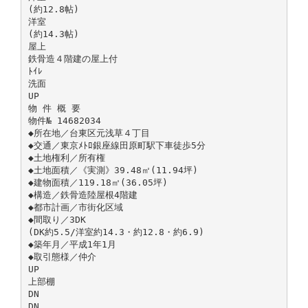
(約12.8帖)
洋室
(約14.3帖)
屋上
鉄骨造４階建の屋上付
ﾄｲﾚ
洗面
UP
物 件 概 要
物件№ 14682034
◆所在地／台東区元浅草４丁目
◆交通／東京ﾒﾄﾛ銀座線田原町駅下車徒歩5分
◆土地権利／所有権
◆土地面積／《実測》39.48㎡(11.94坪)
◆建物面積／119.18㎡(36.05坪)
◆構造／鉄骨造陸屋根4階建
◆都市計画／市街化区域
◆間取り／3DK
(DK約5.5/洋室約14.3・約12.8・約6.9)
◆築年月／平成1年1月
◆取引態様／仲介
UP
上部棚
DN
DN