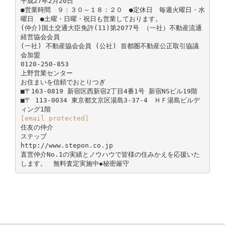
平成27年2月20日
●営業時間 ９：３０～１８：２０ ●定休日 毎週火曜日・水
曜日 ●土曜・日曜・祝日も営業しております。
(仲介)国土交通大臣免許(11)第2077号 （一社）不動産流通
経営協会会員
(一社) 不動産協会会員 (公社) 首都圏不動産公正取引協議
会加盟
0120-250-853
上野営業センター
お住まいを信頼でおとりつぎ
■〒163-0819 新宿区西新宿2丁目4番1号 新宿NSビル19階
■〒 113-0034 東京都文京区湯島3-37-4 ＨＦ湯島ビルデ
[email protected]
住友の仲介
ステップ
http://www.stepon.co.jp
直営仲介No.1の実績とノウハウで皆様の住みかえを応援いた