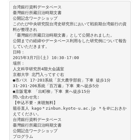
台湾銀行資料データベース
臺灣銀行所藏日治時期文書
公開記念ワークショップ
このたび中央研究院台湾史研究所において戦前期台湾銀行の資
料が整理され
「臺灣銀行所藏日治時期文書」として公開されました。
公開までの経緯やデータベース利用をした研究例について報告
していただきます。
日時：
2015年3月7日(土) 10:30-17:00
場所：
人文科学研究所4階大会議室
京都大学 北門入ってすぐ右
●市バス 17･203系統「京大農学部前」下車 徒歩1分
31･201･206系統「百万遍」下車 東へ徒歩5分
●京阪電車 「出町柳」下車 東へ徒歩15分
問い合わせ先:
【申込不要・来聴無料】
籠谷直人 kago＊zinbun.kyoto-u.ac.jp ＊を＠におきか
えてください。
台湾銀行資料データベース
臺灣銀行所藏日治時期文書
公開記念ワークショップ
プログラム