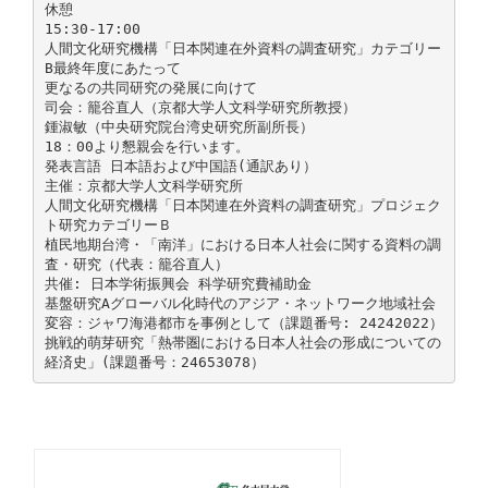
休憩
15:30-17:00
人間文化研究機構「日本関連在外資料の調査研究」カテゴリー
B最終年度にあたって
更なるの共同研究の発展に向けて
司会：籠谷直人（京都大学人文科学研究所教授）
鍾淑敏（中央研究院台湾史研究所副所長）
18：00より懇親会を行います。
発表言語 日本語および中国語(通訳あり）
主催：京都大学人文科学研究所
人間文化研究機構「日本関連在外資料の調査研究」プロジェク
ト研究カテゴリーＢ
植民地期台湾・「南洋」における日本人社会に関する資料の調
査・研究（代表：籠谷直人）
共催: 日本学術振興会 科学研究費補助金
基盤研究Aグローバル化時代のアジア・ネットワーク地域社会
変容：ジャワ海港都市を事例として（課題番号: 24242022）
挑戦的萌芽研究「熱帯圏における日本人社会の形成についての