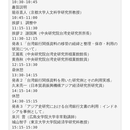
10:30-10:45
趣旨説明
籠谷直人（京都大学人文科学研究所教授）
10:45-11:00
挨拶１ 調整中
11:15-11:30
挨拶２ 謝国興（中央研究院台湾史研究所所長）
11:30-12:15
発表１「台湾銀行関係資料の移管の経緯と整理・保存・利用の
状況について」
王麗蕉（中央研究院台湾史研究所檔案館館長）
黄燕秋（中央研究院台湾史研究所檔案館館員）
12:15-13:30
昼休憩
13:30-14:15
発表２「台湾銀行関係資料を用いた研究例とその利用実感」
久末亮一（日本貿易振興機構アジア経済研究所研究員）
14:15-14:30
休憩
14:30-15:15
発表３「アジア史研究における台湾銀行文書の利用：インドネ
シアを事例として」
泉川 普（広島女学院大学非常勤講師）
城山智子（東京大学大学院経済学研究科教授）
15:15-15:30