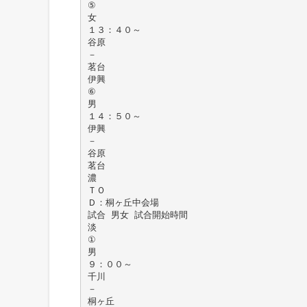
⑤
女
１３：４０～
谷原
－
茗台
伊興
⑥
男
１４：５０～
伊興
－
谷原
茗台
濃
ＴＯ
Ｄ：桐ヶ丘中会場
試合 男女 試合開始時間
淡
①
男
９：００～
千川
－
桐ヶ丘