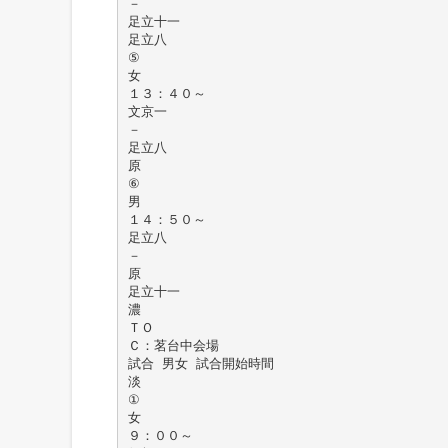
－
足立十一
足立八
⑤
女
１３：４０～
文京一
－
足立八
原
⑥
男
１４：５０～
足立八
－
原
足立十一
濃
ＴＯ
Ｃ：茗台中会場
試合 男女 試合開始時間
淡
①
女
９：００～