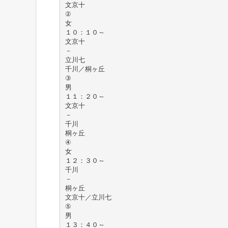
文京十
②
女
１０：１０～
文京十
－
立川七
千川／桐ヶ丘
③
男
１１：２０～
文京十
－
千川
桐ヶ丘
④
女
１２：３０～
千川
－
桐ヶ丘
文京十／立川七
⑤
男
１３：４０～