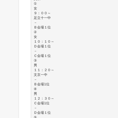
①
女
９：００～
足立十一中
－
Ｂ会場１位
②
女
１０：１０～
Ｄ会場１位
－
Ｃ会場１位
③
男
１１：２０～
文京一中
－
Ｂ会場1位
④
男
１２：３０～
Ｃ会場1位
－
Ｄ会場１位
⑤