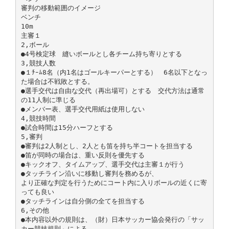
審判の移動範囲のイメージ
ベンチ
10m
主審１
2,ボール
●4号検定球 縫いボールとし各チーム持ち寄りとする
3,競技人数
●１ﾁｰﾑ8名（内1名はゴールキーパーとする） 6名以下となっ
た場合は不戦敗とする。
●選手交代は自由な交代（再出場可）とする 交代方法は通常
の11人制に準じる
●メンバー表、選手交代用紙は使用しない
4,競技時間
●試合時間は15分ハーフとする
5,審判
●審判は2人制とし、2人とも笛を持ち半コートを担当する
●笛が同時の場合は、重い反則を優先する
●キックオフ、タイムアップ、選手交代は主審１が行う
●タッチライン沿いに移動し審判を務めるが、
より正確な判定を行うためにコート内に入りボールの近くに寄
っても良い
●タッチラインは自分側の全てを担当する
6,その他
●本内容以外の規則は、（財）日本サッカー協会発行の「サッ
カー競技規則」による。