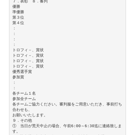
７．表彰 ８．審判
優勝
準優勝
第３位
第４位
：
：
：
：
トロフィ－、賞状
トロフィ－、賞状
トロフィ－、賞状
トロフィ－、賞状
優秀選手賞
参加賞
：
：
各チーム１名
参加全チーム
各チームご協力ください。審判服をご用意いただき、事前打ち
合わせも、
お願いいたします。
９．その他
① 当日が荒天中止の場合、午前6:00～6:30迄に連絡致しま
す。