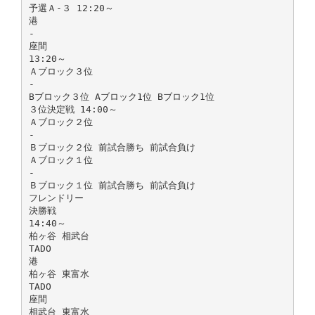
予選Ａ-３ 12:20～
港
-
座間
13:20～
Ａブロック３位
-
Bブロック３位 Aブロック1位 Bブロック1位
３位決定戦 14:00～
Ａブロック２位
-
Ｂブロック２位 前試合勝ち 前試合負け
Ａブロック１位
-
Ｂブロック１位 前試合勝ち 前試合負け
フレンドリー
決勝戦
14:40～
柏ヶ谷 相武台
TADO
港
柏ヶ谷 東富水
TADO
座間
相武台 東富水