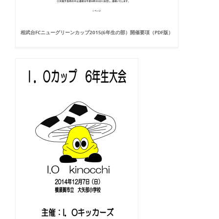
相武台FCニューグリーンカップ2015(6年生の部）開催要項（PDF版）