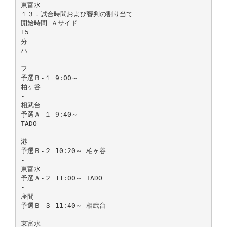
東富水
１３．試合時間および審判の割り当て
開始時間 Ａサイド
15
分
ハ
｜
フ
予選Ｂ-１ 9:00～
柏ヶ谷
-
相武台
予選Ａ-１ 9:40～
TADO
-
港
予選Ｂ-２ 10:20～ 柏ヶ谷
-
東富水
予選Ａ-２ 11:00～ TADO
-
座間
予選Ｂ-３ 11:40～ 相武台
-
東富水