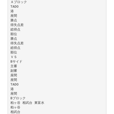
Ａブロック
TADO
港
座間
勝点
得失点差
総得点
順位
勝点
得失点差
総得点
順位
ＶＳ
Bサイド
主審
副審
座間
座間
TADO
港
座間
Bブロック
柏ヶ谷 相武台 東富水
柏ヶ谷
相武台