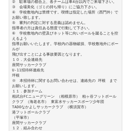
② 駐車場の都合上、各チームは車4台以内でご来場下さい。
③ 会場美化（ゴミの持ち帰り）にご協力下さい。
④ 学校敷地内は禁煙です。喫煙は指定した場所（西門外）で
お願い致します。
⑤ 審判の判定に対する意義は認めません。
指導者の方は責任ある態度で行動して下さい。
⑥ 学校敷地内の壁及びネット等に向いボールを蹴ることを控
えるよう
指導お願いいたします。学校内の器物破損、学校敷地外にボー
ルが
飛び出すことによる事故要因となります。
１０．大会連絡先
座間サッカークラブ
U-11招待杯連絡先
坪根
※ 本招待杯に関するお問い合わせは、連絡先の 坪根 まで
お願いします。
１１．参加チーム
相武台FCニューグリーン （相模原市） 柏ヶ谷フットボール
クラブ （海老名市） 東富水サッカースポーツ少年団
TADOなかよしサッカークラブ （横須賀市）
港フットボールクラブ
（平塚市）
座間サッカークラブ
１２．組み合わせ