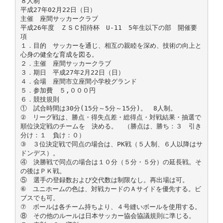
８人制
平成27年02月22日（日）
主催 座間サッカークラブ
平成26年度 ＺＳＣ招待杯 U-11 5年生以下の部 開催要
項
１．目的 サッカーを通じ、相互の親睦を深め、技術の向上と
心身の健全な育成を図る。
２．主催 座間サッカークラブ
３．期日 平成27年2月22日（日）
４．会場 座間市立座間小学校グランド
５．参加費 ５,０００円
６．競技規則
① 試合時間は30分(15分～5分～15分)。 8人制。
② リーグ戦は、勝点・得失点差・総得点・対戦結果・抽選で
順位決定戦のチームを 決める。 （勝点は、勝ち：３ 引き
分け：１ 負け：０）
③ ３位決定戦で同点の場合は、PK戦（５人制、６人以降はサ
ドンデス）。
④ 決勝戦で同点の場合は１０分（５分・５分）の延長戦。そ
の後はＰＫ戦。
⑤ 選手の登録数および交代数は制限なし。再出場は可。
⑥ ユニホームの色は、対戦カードのＡサイドを優先する。ビ
ブスでも可。
⑦ ボールは各チーム持ちより、４号縫いボールを使用する。
⑧ その他のルールは日本サッカー協会協議規則に準じる。