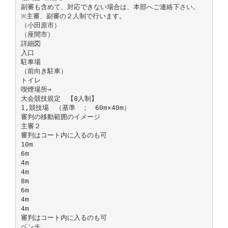
副審も含めて、対応できない場合は、本部へご連絡下さい。
※主審、副審の２人制で行います。
（小田原市）
（座間市）
詳細図
入口
駐車場
（前向き駐車）
トイレ
喫煙場所→
大会競技規定 【8人制】
1,競技場 （基準 ； 60m×40m）
審判の移動範囲のイメージ
主審２
審判はコート内に入るのも可
10m
6m
4m
4m
8m
6m
4m
4m
審判はコート内に入るのも可
ベンチ