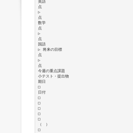
英語
点
▷
点
数学
点
▷
点
国語
▷ 将来の目標
点
▷
点
今週の重点課題
小テスト・提出物
期日
□
日付
□
□
□
□
□
（ ）
□