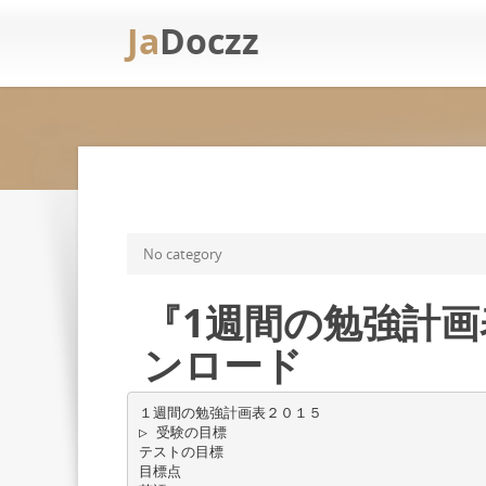
Ja
Doczz
No category
『1週間の勉強計画
ンロード
１週間の勉強計画表２０１５
▷ 受験の目標
テストの目標
目標点