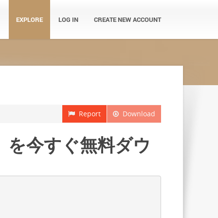
EXPLORE
LOG IN
CREATE NEW ACCOUNT
Report
Download
）』を今すぐ無料ダウ