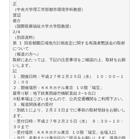
正
（中央大学理工学部都市環境学科教授）
渡辺
俊介
（国際医療福祉大学大学院教授）
2/4
（別添資料）
第 1 回首都圏広域地方計画改定に関する有識者懇談会の取材
について
（報道の方へ）
取材にあたっては、下記の注意事項をご確認の上、取材をお願
いします。
記
１．開催日時：平成２７年２月２５日（水） １０：００～１
２：００
２．開催場所：ＫＫＲホテル東京 １０階「瑞宝」
最寄り駅：地下鉄東西線竹橋駅直結３−ｂ出口
※駐車場はございませんので、公共交通機関をご利用下さい。
３．報道関係者の受付
・別紙１により、２月２３日までに事前の取材登録をお願いし
ます。
・受付日時：平成２７年２月２５日（水） ９：３０～１０：
３０まで
・受付場所：ＫＫＲホテル東京 １０階「瑞宝」会場入口
・当日、名刺または身分証のご提示をお願いします。係員の指