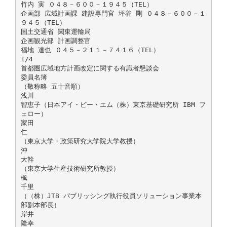
竹内 実 ０４８－６００－１９４５（TEL）
企画部 広域計画課 建設専門官 坪谷 剛 ０４８－６００－１
９４５（TEL）
国土交通省 関東運輸局
企画観光部 計画調整官
福地 達也 ０４５－２１１－７４１６（TEL）
1/4
首都圏広域地方計画改定に関する有識者懇談会
委員名簿
（敬称略 五十音順）
浅川
智恵子（日本アイ・ビー・エム（株）東京基礎研究所 IBM フ
ェロー）
家田
仁
（東京大学・政策研究大学院大学教授）
沖
大幹
（東京大学生産技術研究所教授）
楓
千里
（（株）JTB パブリッシング執行役員ソリューション事業本
部副本部長）
岸井
隆幸