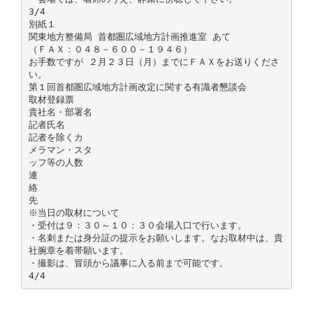
3/4
別紙１
関東地方整備局 首都圏広域地方計画推進室 あて
（ＦＡＸ：０４８－６００－１９４６）
お手数ですが ２月２３日（月）までにＦＡＸをお送りくださ
い。
第１回首都圏広域地方計画改定に関する有識者懇談会
取材登録票
貴社名・部署名
記者氏名
記者を除くカ
メラマン・スタ
ッフ等の人数
連
絡
先
※当日の取材について
・受付は９：３０～１０：３０会場入口で行います。
・名刺または身分証の提示をお願いします。なお取材中は、貴
社腕章を着帯願います。
・撮影は、冒頭から議事に入る前まで可能です。