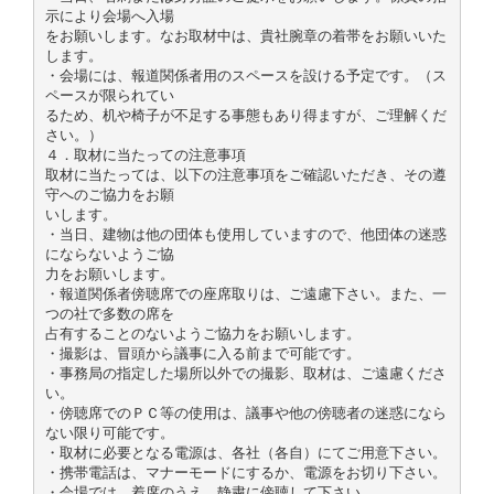
示により会場へ入場
をお願いします。なお取材中は、貴社腕章の着帯をお願いいた
します。
・会場には、報道関係者用のスペースを設ける予定です。（ス
ペースが限られてい
るため、机や椅子が不足する事態もあり得ますが、ご理解くだ
さい。）
４．取材に当たっての注意事項
取材に当たっては、以下の注意事項をご確認いただき、その遵
守へのご協力をお願
いします。
・当日、建物は他の団体も使用していますので、他団体の迷惑
にならないようご協
力をお願いします。
・報道関係者傍聴席での座席取りは、ご遠慮下さい。また、一
つの社で多数の席を
占有することのないようご協力をお願いします。
・撮影は、冒頭から議事に入る前まで可能です。
・事務局の指定した場所以外での撮影、取材は、ご遠慮くださ
い。
・傍聴席でのＰＣ等の使用は、議事や他の傍聴者の迷惑になら
ない限り可能です。
・取材に必要となる電源は、各社（各自）にてご用意下さい。
・携帯電話は、マナーモードにするか、電源をお切り下さい。
・会場では、着席のうえ、静粛に傍聴して下さい。