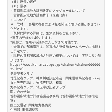
（５）座長の選任
（６）議事
・首都圏広域地方計画改定のスケジュールについて
・首都圏広域地方計画骨子（原案（案）
）について
４．取材 ・会場の都合により報道関係に限り公開とさせてい
ただきます。
・取材に関する詳細は、別添資料をご覧下さい。
*事前の登録をお願いします。
*撮影は、冒頭から議事に入る前まで可能です。
・会議での配布資料は、関東地方整備局ホームページに掲載す
る予定です。
・現行の首都圏広域地方計画の概要については、下記よりご覧
頂けます。
http://www.ktr.mlit.go.jp/shihon/shihon000000
25.html
発表記者クラブ
竹芝記者クラブ、神奈川建設記者会、関東運輸局記者会（ハイ
タク等専門誌）、物流専門誌、横浜
海事記者クラブ、埼玉県政記者クラブ
問い合わせ先
首都圏広域地方計画協議会事務局（首都圏広域地方計画推進
室）
国土交通省 関東地方整備局
企画部 事業調整官