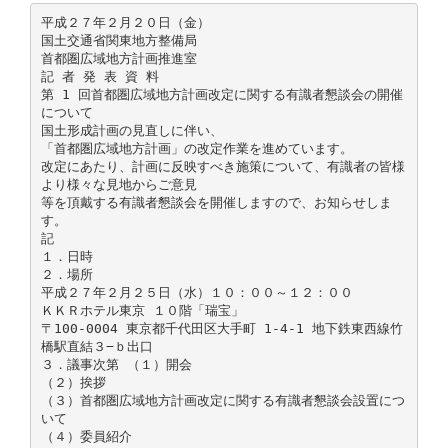
平成２７年２月２０日（金）
国土交通省関東地方整備局
首都圏広域地方計画推進室
記 者 発 表 資 料
第 1 回首都圏広域地方計画改定に関する有識者懇談会の開催
について
国土形成計画の見直しに伴い、
「首都圏広域地方計画」の改定作業を進めています。
改定にあたり、計画に反映すべき施策について、有識者の皆様
より様々な見地からご意見
等を頂戴する有識者懇談会を開催しますので、お知らせしま
す。
記
１．日時
２．場所
平成２７年２月２５日（水）１０：００～１２：００
ＫＫＲホテル東京 １０階「瑞宝」
〒100-0004 東京都千代田区大手町 1-4-1 地下鉄東西線竹
橋駅直結３−ｂ出口
３．議事次第 （１）開会
（２）挨拶
（３）首都圏広域地方計画改定に関する有識者懇談会設置につ
いて
（４）委員紹介