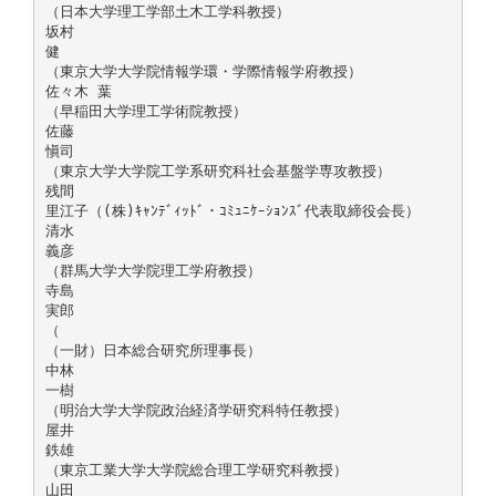
（日本大学理工学部土木工学科教授）
坂村
健
（東京大学大学院情報学環・学際情報学府教授）
佐々木 葉
（早稲田大学理工学術院教授）
佐藤
愼司
（東京大学大学院工学系研究科社会基盤学専攻教授）
残間
里江子（(株)ｷｬﾝﾃﾞｨｯﾄﾞ・ｺﾐｭﾆｹｰｼｮﾝｽﾞ代表取締役会長）
清水
義彦
（群馬大学大学院理工学府教授）
寺島
実郎
（
（一財）日本総合研究所理事長）
中林
一樹
（明治大学大学院政治経済学研究科特任教授）
屋井
鉄雄
（東京工業大学大学院総合理工学研究科教授）
山田