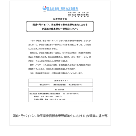
国道4号バイパス 埼玉県春日部市豊野町地先における 歩道脇の盛土部