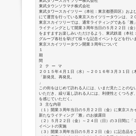
東武タワースカイツリー株式会社
東武タウンソラマチ株式会社
東武タワースカイツリー（本社：東京都墨田区）およ
にて運営を行っている東京スカイツリータウンは、２
東京スカイツリーでは、通常ライティングである「雅」
ライティングとして開業３周年当日の５月２２日（金
をますますお楽しみいただけるよう、東武鉄道（本社
グループ各社を挙げて様々な記念イベントなどを行い
東京スカイツリータウン開業３周年について
１
期
間
２ テ ー マ
２０１５年４月１日（水）～２０１６年３月３１日（
「新発見、再発見。
」
この街をはじめて訪れる人には、いまだ見たことのな
いただき、繰り返し訪れる人には、利便性とくつろぎ
を感じていただく。
３ 主な内容
（１）開業３周年当日の５月２２日（金）に東京スカ
新たなライティング「雅」のお披露目
（２）５月２２日（金）～２４日（日）の３日間に「
イベントの実施
（３）開業３周年当日の５月２２日（金）に記念品を