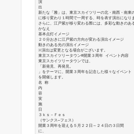
演
出
新たな「雅」は、東京スカイツリーの北・南西・南東の
に移り変わり１時間で一周する、時を表す演出になり
さらに、江戸紫が移り変わる際には、多彩な動きのあ
かなえ
基本点灯イメージ
２０分おきに江戸紫の方向が変わる演出イメージ
動きのある光の演出イメージ
※演出は変更となる場合がございます。
東京スカイツリータウン®開業３周年 イベント内容
東京スカイツリータウンでは、
「新発見、再発見。
」をテーマに、開業３周年を記念した様々なイベント
を開催します。
名 称
内
容
実
施
日
３ｋｓ－Ｆｅｓ
（サンクス―フェス）
開業３周年を迎える５月２２日～２４日の３日間
に、