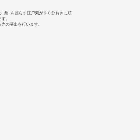
 鼎 を照らす江戸紫が２０分おきに順
ます。
る光の演出を行います。