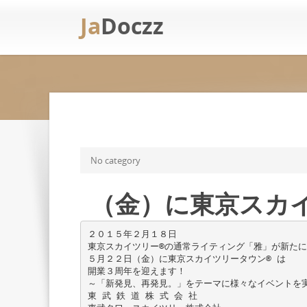
Ja
Doczz
No category
（金）に東京スカイ
２０１５年２月１８日
東京スカイツリー®の通常ライティング「雅」が新た
５月２２日（金）に東京スカイツリータウン® は
開業３周年を迎えます！
～「新発見、再発見。」をテーマに様々なイベントを
東 武 鉄 道 株 式 会 社