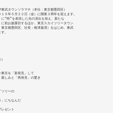
び東武タウンソラマチ（本社：東京都墨田区）
０１５年５月２２日（金）に開業３周年を迎えます。
に“時”を表現した光の演出を加え、新たな
）に初お披露目するほか、東京スカイツリータウン
：東京都墨田区、社長：根津嘉澄）をはじめ、東武
ます。
木）
い東京を「新発見」して
、親しみと「再発見」の驚き
イツリーの
３」にちなんだ
プレゼント