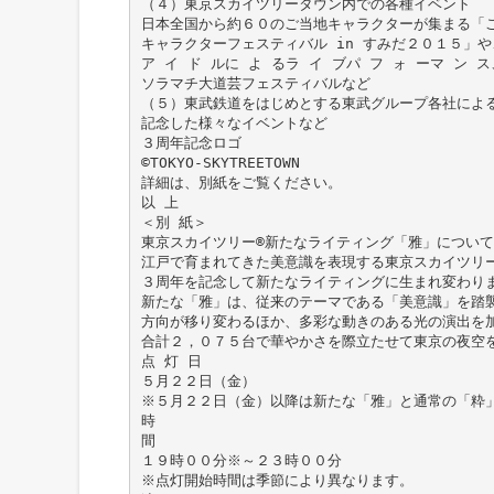
（４）東京スカイツリータウン内での各種イベント
日本全国から約６０のご当地キャラクターが集まる「
キャラクターフェスティバル in すみだ２０１５」
ア イ ド ルに よ るラ イ ブパ フ ォ ーマ ン ス
ソラマチ大道芸フェスティバルなど
（５）東武鉄道をはじめとする東武グループ各社によ
記念した様々なイベントなど
３周年記念ロゴ
©TOKYO-SKYTREETOWN
詳細は、別紙をご覧ください。
以 上
＜別 紙＞
東京スカイツリー®新たなライティング「雅」について
江戸で育まれてきた美意識を表現する東京スカイツリ
３周年を記念して新たなライティングに生まれ変わり
新たな「雅」は、従来のテーマである「美意識」を踏襲
方向が移り変わるほか、多彩な動きのある光の演出を
合計２，０７５台で華やかさを際立たせて東京の夜空
点 灯 日
５月２２日（金）
※５月２２日（金）以降は新たな「雅」と通常の「粋
時
間
１９時００分※～２３時００分
※点灯開始時間は季節により異なります。