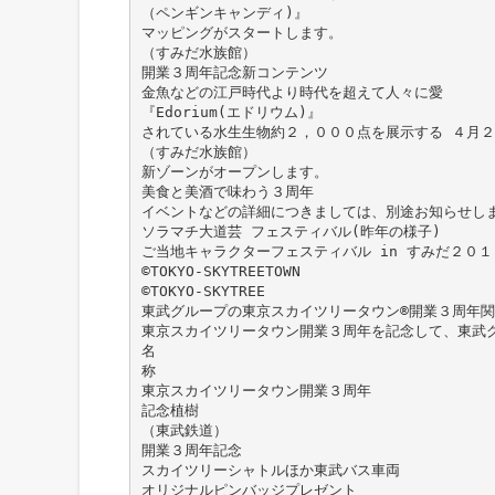
（ペンギンキャンディ)』
マッピングがスタートします。
（すみだ水族館）
開業３周年記念新コンテンツ
金魚などの江戸時代より時代を超えて人々に愛
『Edorium(エドリウム)』
されている水生生物約２，０００点を展示する ４月
（すみだ水族館）
新ゾーンがオープンします。
美食と美酒で味わう３周年
イベントなどの詳細につきましては、別途お知らせし
ソラマチ大道芸 フェスティバル(昨年の様子)
ご当地キャラクターフェスティバル in すみだ２０
©TOKYO-SKYTREETOWN
©TOKYO-SKYTREE
東武グループの東京スカイツリータウン®開業３周年
東京スカイツリータウン開業３周年を記念して、東武
名
称
東京スカイツリータウン開業３周年
記念植樹
（東武鉄道）
開業３周年記念
スカイツリーシャトルほか東武バス車両
オリジナルピンバッジプレゼント