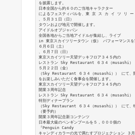
を披露します。
日本全国から約６０のご当地キャラクター
によるフェスティバルを、東 京 ス カ イ ツ リ 
、５月３１日（日）
タウンおよび地元で開催します。
アイドルオブジャパン
全国各地からご当地アイドルが集結し、ライブ
in 東京スカイツリータウン（仮） パフォーマンス
６月６日（土）
、６月７日（日）
東京スカイツリー天望デッキフロア３４５内の
レストラン Sky Restaurant ６３４（musashi）
５月２２日（金）
（Sky Restaurant ６３４（musashi））
をお楽しみいただく食事会を開催します。
東京スカイツリー天望デッキフロア３４５内の
開業３周年記念
レストラン Sky Restaurant ６３４（musas
特別ディナープラン
（Sky Restaurant ６３４（musashi）） 
（要予約）
開業３周年記念新コンテンツ
日本最大級のペンギンプールを５，０００個の
『Penguin Candy
キャンディカラーの光で満たすプロジェクション ３