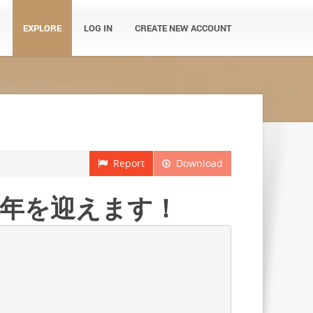
EXPLORE
LOG IN
CREATE NEW ACCOUNT
Report
Download
周年を迎えます！