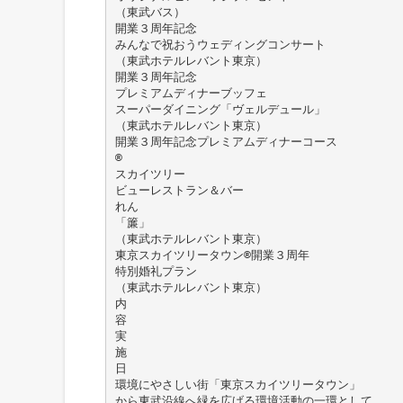
（東武バス）
開業３周年記念
みんなで祝おうウェディングコンサート
（東武ホテルレバント東京）
開業３周年記念
プレミアムディナーブッフェ
スーパーダイニング「ヴェルデュール」
（東武ホテルレバント東京）
開業３周年記念プレミアムディナーコース
®
スカイツリー
ビューレストラン＆バー
れん
「簾」
（東武ホテルレバント東京）
東京スカイツリータウン®開業３周年
特別婚礼プラン
（東武ホテルレバント東京）
内
容
実
施
日
環境にやさしい街「東京スカイツリータウン」
から東武沿線へ緑を広げる環境活動の一環として