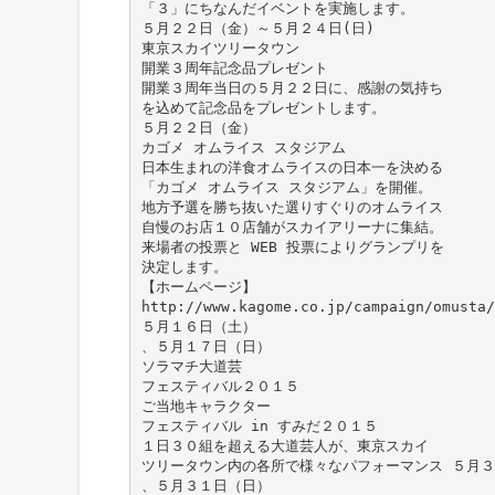
「３」にちなんだイベントを実施します。
５月２２日（金）～５月２４日(日)
東京スカイツリータウン
開業３周年記念品プレゼント
開業３周年当日の５月２２日に、感謝の気持ち
を込めて記念品をプレゼントします。
５月２２日（金）
カゴメ オムライス スタジアム
日本生まれの洋食オムライスの日本一を決める
「カゴメ オムライス スタジアム」を開催。
地方予選を勝ち抜いた選りすぐりのオムライス
自慢のお店１０店舗がスカイアリーナに集結。
来場者の投票と WEB 投票によりグランプリを
決定します。
【ホームページ】
http://www.kagome.co.jp/campaign/omusta/
５月１６日（土）
、５月１７日（日）
ソラマチ大道芸
フェスティバル２０１５
ご当地キャラクター
フェスティバル in すみだ２０１５
１日３０組を超える大道芸人が、東京スカイ
ツリータウン内の各所で様々なパフォーマンス ５月
、５月３１日（日）