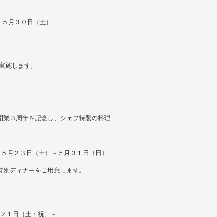
ー ５月３０日（土）
を実施します。
 にて、開業３周年を記念し、シェフ特製の料理
hi） ５月２３日（土）～５月３１日（日）
にて、特別ディナーをご用意します。
月２１日（土・祝）～