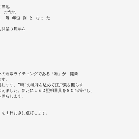
ご当地
や、ご当地
、 毎 年恒 例 と なっ た
る開業３周年を
ーの通常ライティングである「雅」が、開業
ます。
しつつ、“時”の意味を込めて江戸紫を照らす
加えました。新たにＬＥＤ照明器具を８０台増やし、
を照らします。
」を１日おきに点灯します。