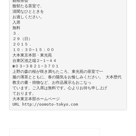
観桜茶会
馥郁たる茶室で、
清閑なひとときを
お過しください。
入席
無料
３．
２９（日）
２０１５．
１０：３０∼１５：００
大本東京本部・東光苑
台東区池之端２−１−４４
☎０３−３８２１−３７０１
上野の森の桜が咲き満ちたころ、東光苑の茶室で一
服の薄茶とともに、春の陽気をお愉しみください。 大本歴代
教主の書・焼物など、お作品展示もおこなっ
ています。ご入席は無料です。心よりお待ち申し上げ
ております。
大本東京本部ホームページ