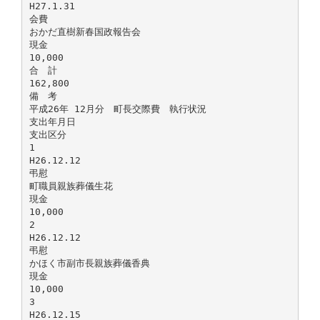
H27.1.31
会費
おかだ直樹新春国政報告会
現金
10,000
合 計
162,800
備 考
平成26年 12月分 町長交際費 執行状況
支出年月日
支出区分
1
H26.12.12
弔慰
町職員親族葬儀生花
現金
10,000
2
H26.12.12
弔慰
かほく市副市長親族葬儀香典
現金
10,000
3
H26.12.15