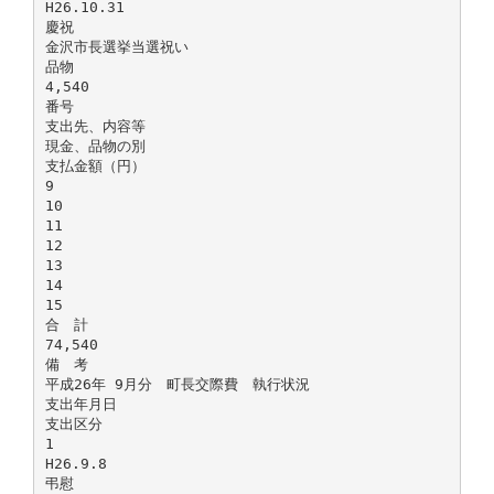
H26.10.31
慶祝
金沢市長選挙当選祝い
品物
4,540
番号
支出先、内容等
現金、品物の別
支払金額（円）
9
10
11
12
13
14
15
合 計
74,540
備 考
平成26年 9月分 町長交際費 執行状況
支出年月日
支出区分
1
H26.9.8
弔慰