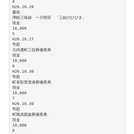
4
H26.10.26
慶祝
津軽三味線 一川明宏 「三絃のひびき」
現金
10,000
5
H26.10.27
弔慰
元内灘町三役葬儀香典
現金
10,000
6
H26.10.30
弔慰
町表彰受賞者葬儀香典
現金
10,000
7
H26.10.30
弔慰
町職員親族葬儀香典
現金
10,000
8