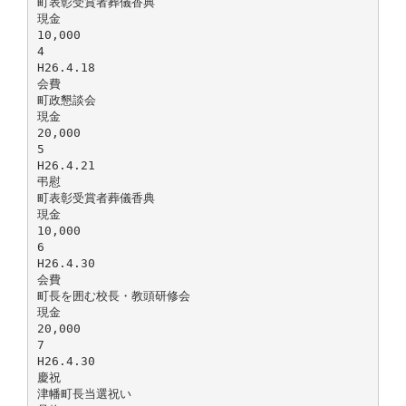
町表彰受賞者葬儀香典
現金
10,000
4
H26.4.18
会費
町政懇談会
現金
20,000
5
H26.4.21
弔慰
町表彰受賞者葬儀香典
現金
10,000
6
H26.4.30
会費
町長を囲む校長・教頭研修会
現金
20,000
7
H26.4.30
慶祝
津幡町長当選祝い