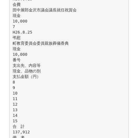
会費
田中展郎金沢市議会議長就任祝賀会
現金
10,000
7
H26.8.25
弔慰
町教育委員会委員親族葬儀香典
現金
10,000
番号
支出先、内容等
現金、品物の別
支払金額（円）
8
9
10
11
12
13
14
15
合 計
137,912
備 考