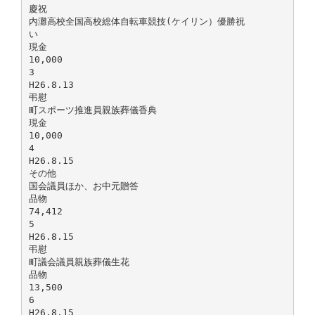
慶祝
内灘高校全国高校総体自転車競技(ケイリン）優勝祝
い
現金
10,000
3
H26.8.13
弔慰
町スポーツ推進員親族葬儀香典
現金
10,000
4
H26.8.15
その他
国会議員ほか、お中元贈答
品物
74,412
5
H26.8.15
弔慰
町議会議員親族葬儀生花
品物
13,500
6
H26.8.15