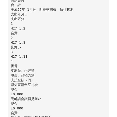
懇談会費
合 計
平成27年 1月分 町長交際費 執行状況
支出年月日
支出区分
1
H27.1.2
会費
2
H27.1.8
見舞い
3
H27.1.11
4
番号
支出先、内容等
現金、品物の別
支払金額（円）
県知事新年互礼会
現金
10,000
元町議会議員見舞い
現金
10,000
会費