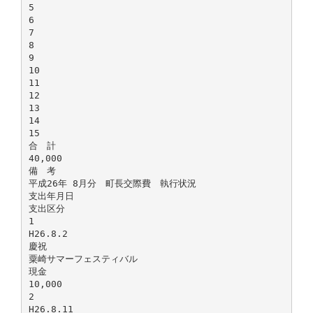
5
6
7
8
9
10
11
12
13
14
15
合 計
40,000
備 考
平成26年 8月分 町長交際費 執行状況
支出年月日
支出区分
1
H26.8.2
慶祝
粟崎サマーフェスティバル
現金
10,000
2
H26.8.11