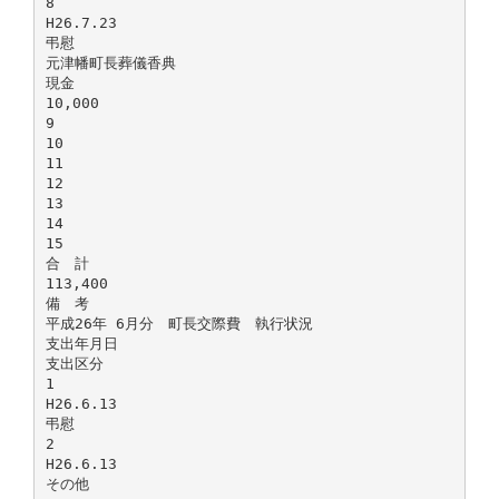
8
H26.7.23
弔慰
元津幡町長葬儀香典
現金
10,000
9
10
11
12
13
14
15
合 計
113,400
備 考
平成26年 6月分 町長交際費 執行状況
支出年月日
支出区分
1
H26.6.13
弔慰
2
H26.6.13
その他