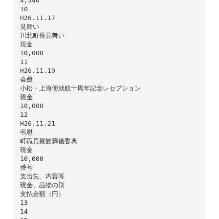
4,540
10
H26.11.17
見舞い
川北町長見舞い
現金
10,000
11
H26.11.19
会費
小松・上海便就航十周年記念レセプション
現金
10,000
12
H26.11.21
弔慰
町職員親族葬儀香典
現金
10,000
番号
支出先、内容等
現金、品物の別
支払金額（円）
13
14