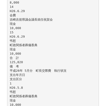
8,000
14
H26.6.29
会費
吉崎吉規県議会議長就任祝賀会
現金
10,000
15
H26.6.29
弔慰
町政関係者葬儀香典
現金
10,000
合 計
125,820
備 考
平成26年 5月分 町長交際費 執行状況
支出年月日
支出区分
1
H26.5.8
弔慰
町政関係者葬儀香典
現金
10,000