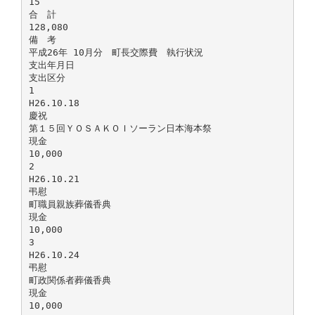
15
合 計
128,080
備 考
平成26年 10月分 町長交際費 執行状況
支出年月日
支出区分
1
H26.10.18
慶祝
第１５回ＹＯＳＡＫＯＩソーラン日本海本祭
現金
10,000
2
H26.10.21
弔慰
町職員親族葬儀香典
現金
10,000
3
H26.10.24
弔慰
町政関係者葬儀香典
現金
10,000