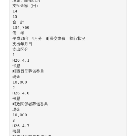
現金、品物の別
支払金額（円）
14
15
合 計
134,760
備 考
平成26年 4月分 町長交際費 執行状況
支出年月日
支出区分
1
H26.4.1
弔慰
町職員母葬儀香典
現金
10,000
2
H26.4.6
弔慰
町政関係者葬儀香典
現金
10,000
3
H26.4.7
弔慰