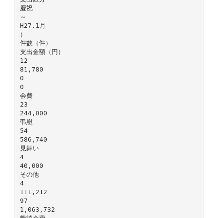
慶祝
～
H27.1月
）
件数（件）
支出金額（円）
12
81,780
0
0
会費
23
244,000
弔慰
54
586,740
見舞い
4
40,000
その他
4
111,212
97
1,063,732