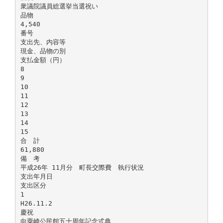
衆議院議員総選挙当選祝い
品物
4,540
番号
支出先、内容等
現金、品物の別
支払金額（円）
8
9
10
11
12
13
14
15
合 計
61,880
備 考
平成26年 11月分 町長交際費 執行状況
支出年月日
支出区分
1
H26.11.2
慶祝
向粟崎公民館五十周年記念式典