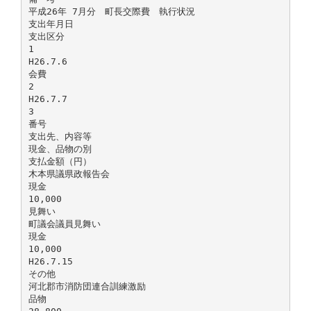
平成26年 7月分 町長交際費 執行状況
支出年月日
支出区分
1
H26.7.6
会費
2
H26.7.7
3
番号
支出先、内容等
現金、品物の別
支払金額（円）
木本県議県政報告会
現金
10,000
見舞い
町議会議員見舞い
現金
10,000
H26.7.15
その他
河北郡市消防団連合訓練激励
品物