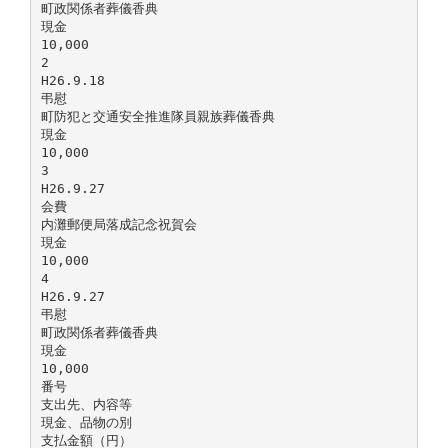
町政関係者葬儀香典
現金
10,000
2
H26.9.18
弔慰
町防犯と交通安全推進隊員親族葬儀香典
現金
10,000
3
H26.9.27
会費
内灘郵便局落成記念祝賀会
現金
10,000
4
H26.9.27
弔慰
町政関係者葬儀香典
現金
10,000
番号
支出先、内容等
現金、品物の別
支払金額（円）