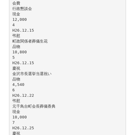
会費
行政懇談会
現金
12,000
4
H26.12.15
弔慰
町政関係者葬儀生花
品物
10,800
5
H26.12.15
慶祝
金沢市長選挙当選祝い
品物
4,540
6
H26.12.22
弔慰
元千鳥台町会長葬儀香典
現金
10,000
7
H26.12.25
慶祝