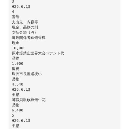
3
H26.6.13
4
番号
支出先、内容等
現金、品物の別
支払金額（円）
町政関係者葬儀香典
現金
10,000
原水爆禁止世界大会ペナント代
品物
1,000
慶祝
珠洲市長当選祝い
品物
4,540
H26.6.13
弔慰
町職員親族葬儀生花
品物
6,480
5
H26.6.13
弔慰