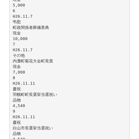
5,000
6
H26.11.7
弔慰
町政関係者葬儀香典
現金
10,000
7
H26.11.7
その他
内灘町菊花大会町長賞
現金
7,000
8
H26.11.11
慶祝
羽幌町町長選挙当選祝い
品物
4,540
9
H26.11.11
慶祝
白山市長選挙当選祝い
品物