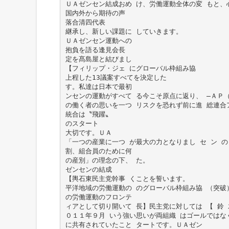
ＵＡゼンセン結成おめ け、労働運動全体の変 もと、
国内外から期待の声
落合清四代表
継承し、新しい課題に していきます。
ＵＡゼンセン運動への
抱負を語る逢見会長
定を髙島屋と結びまし
【フィリップ・ジェ にグローバル枠組み協
上程した13議案すべてを決定した
す。私達は日本で最初
ンセンの運動がすべて る今こそ原点に返り、 ―ＡＰ
の働く者の思いを一つ リスクを恐れず前に進 総連合ア
統合は〝飛躍〟
のスタート
大切です。ＵＡ
「一つの産業に一つ が最大の力となりまし セ ン の 
割、組合員のために何
の産別」の理念の下、 た。
ゼンセンの結成
【輿石東民主党幹事 くことを誓います。
平洋地域の労働運動の のグローバル枠組み協 （突破
の労働運動のフロンテ
ィアとして切り開いて 長】民主党に対しては 【 鈴 
０１１年９月 いう強い思いが両組織 はゴールではな
に共有されていたこと タートです。ＵＡゼン