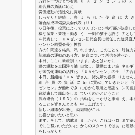
方針を一つひとつ着実 Ｕ Ａ ゼ ン セ ン 」の 
組合員の負託に応え
労働運動の活性化に貢献
しっかりと継続し、多 え ら れ た 使 命 は 大 
落合結成準備委員会代表（ＵＩ
６日午後、投票によってＵＡゼンセン執行部が決定し
様な産業・業種・働き く、一刻の猶予も許さ 力とし
を代表して、ＵＡゼンセン初代会長に就任した逢見直
ゼンセン同盟会長）挨拶
方の仲間達を結集、私 れません。このことを 対抗力
新組織の運動のあり方、使命について所信を述べた。
本日、ここに新産別 います。あとはいかに
達の運動を全国津々浦 自覚し、活動にまい進 ネルギ
が国労働運動の活性化 「ＵＡゼンセン」の全 「力合
本日、新組織「ＵＡ 皆さん、諸先輩の皆様 りません
組 合 員 の 負 託 に 応 に貢献していきたいと
ゼンセン」が船出でき に心から敬意と感謝を ン同盟
致結束して船出をしま ていくのかということ
流通連合（ＪＳＤ）の 活動をしっかりと推進 え、本
ることを皆さんととも 申し上げます。
新しい組織が出発し 両組織がこれ
に喜び合いたいと思い
ます。そして、結成ま ましたが、これはゼロ まで築
でにご努力いただいた からのスタートではあ た運動
をしっかりと