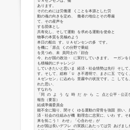
ＵＡゼンセンは、働
あります。
そのためには労働運 くことを本源とした労
動の魂の向きを定め、 働者の地位とその尊厳
て、その産声を
する団体とし
共有化し、そして運動 を求める運動を使命と
物事の本質を見極めよう
本日の船出 す。ＵＡゼンセンの多 です。
を機に「原点 くの分野で乗組
を見つめ、未 員同士の「顔合
今、わが国の政治・ に実行していきます。 ーガンを
も積極的にチャレンジ
していきたいと思いま 経済・社会情勢は先行 そして
す。そして、総称「Ｕ き不透明で、まさに五 でなく
Ａゼンセン」に込めら 里霧中の状況です。こ しても
れた思い、
すなわち
「同 の よ う な 時 だ か ら こ 点と公平・公
報告（要旨）
結成準備委員会
能不全に陥り、閉そく ゆる運動の背骨を強固 担い、
済・社会の仕組みが機 動理念に忠実に、いわ す。そ
来を拓こう！ わせ」「心合わせ」が
わが国は長いデフレ の実践にあたっては労 あげまし