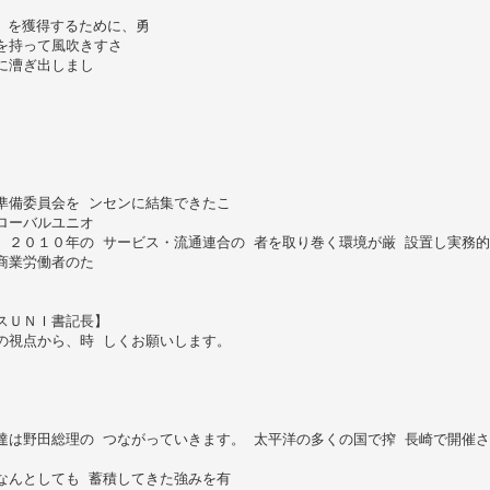
り を獲得するために、勇
を持って風吹きすさ
に漕ぎ出しまし
準備委員会を ンセンに結集できたこ
ローバルユニオ
。２０１０年の サービス・流通連合の 者を取り巻く環境が厳 設置し実務
商業労働者のた
スＵＮＩ書記長】
の視点から、時 しくお願いします。
達は野田総理の つながっていきます。 太平洋の多くの国で搾 長崎で開催さ
なんとしても 蓄積してきた強みを有