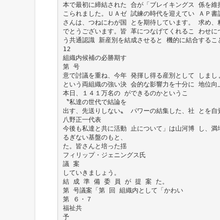
本で最初に締結された 合が「ブレイキングス 係を維
こられました。ＵＡゼ 試練の時代を迎えてい ＡＰ書
さんは、つねにわが国 とを期待しています。 求め、
でとうございます。皆 革につなげてくれるこ わせにつ
う共通認識 新産別を結成させると 機的に結合するこ
12
組織内候補の必勝期す
第 号
意で討議を重ね、今年 発揮し得る産別として しまし
という両組織の強い決 会的な影響力を十分に 地位向
本日、１４１万名の ができるのかというこ
〝私達の世代で結論を
出す、先送りしない〟 パワーの結集した、社 とを自
八野正一代表
今後も私達と共に活動 止について」は山河博 し、満
るぎない基盤のもと、
た。皆さんと培った揺
フィリップ・ジェニングス氏
議 案
していきましょう。
結 成 準 備 委 員 が 提 案 た。
第 号議案「第 回 組織内として「かわい
第 ６・７
福祉共
予