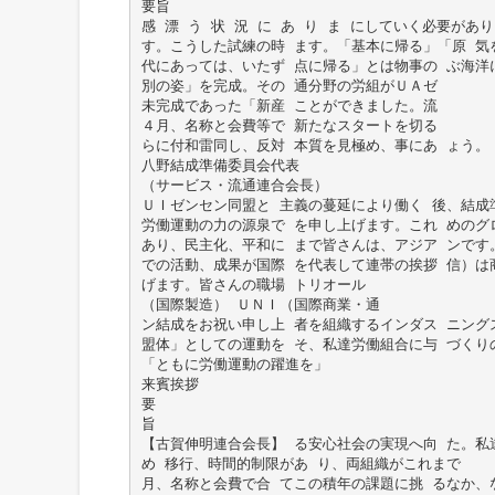
要旨
感 漂 う 状 況 に あ り ま にしていく必要があ
す。こうした試練の時 ます。「基本に帰る」「原 気
代にあっては、いたず 点に帰る」とは物事の ぶ海洋
別の姿」を完成。その 通分野の労組がＵＡゼ
未完成であった「新産 ことができました。流
４月、名称と会費等で 新たなスタートを切る
らに付和雷同し、反対 本質を見極め、事にあ ょう。
八野結成準備委員会代表
（サービス・流通連合会長）
ＵＩゼンセン同盟と 主義の蔓延により働く 後、結成
労働運動の力の源泉で を申し上げます。これ めのグ
あり、民主化、平和に まで皆さんは、アジア ンです
での活動、成果が国際 を代表して連帯の挨拶 信）は
げます。皆さんの職場 トリオール
（国際製造） ＵＮＩ（国際商業・通
ン結成をお祝い申し上 者を組織するインダス ニング
盟体」としての運動を そ、私達労働組合に与 づくり
「ともに労働運動の躍進を」
来賓挨拶
要
旨
【古賀伸明連合会長】 る安心社会の実現へ向 た。私
め 移行、時間的制限があ り、両組織がこれまで
月、名称と会費で合 てこの積年の課題に挑 るなか、