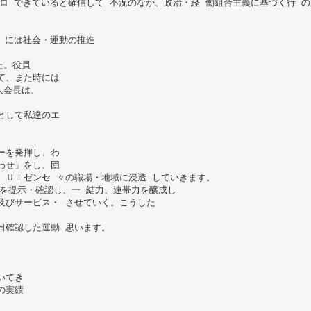
ス ロ できていると確信して 不況のなか、政治・経 働組合主義に基づく行 
き には社会・運動の推進
た。役員
て、また時には
人会長は、
として私達のエ
ーを発揮し、わ
わせ」をし、団
。ＵＩゼンセ 々の職場・地域に浸透 していきます。
 容を提示・確認し、一 結力、連帯力を醸成し
及びサービス・ させていく。こうした
日確認した運動 思います。
いてき
の実績