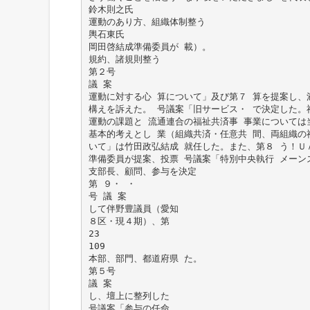
鈴木則之氏
運動のあり方、組織体制整う
輿石東氏
岡田啓結成準備委員が 載）。
規約、諸規則整う
第２号
議 案
運動に対する心 算について」及び第７ 算を提案し、
構えを訴えた。 号議案「旧サービス・ で決定した。
運動の課題と 流通連合の福祉共済事 事業については
基本的考えとし 業（組織共済・任意共 間、両組織の
いて」は竹田政弘結成 就任した。また、第８ う！Ｕ
準備委員が提案、投票 号議案「特別中央執行 メーン
支部長、顧問、参与を決定
第 ９・ ・
号 議 案
して伴野豊議員（愛知
８区・現４期）、第
23
109
本部、部門、都道府県 た。
第５号
議 案
し、壇上に整列した
号議案「参与の任命