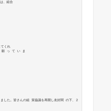
では、組合
してくれ
願 っ て い ま
 しました。皆さんの組 策協議を再開し友好関 の下、２