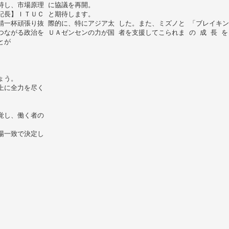
持し、市場原理 に協議を再開。
記長】ＩＴＵＣ と期待します。
精一杯頑張り抜 際的に、特にアジア太 した。また、ミズノと 「ブレイキン
ながる政治を ＵＡゼンセンの力が国 者を支援してこられま の 成 長 を 
とが
ょう。
上に全力を尽く
覚し、働く者の
場一致で決定し