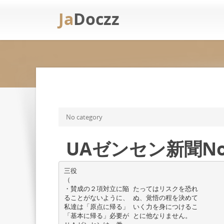
Ja
Doczz
No category
UAゼンセン新聞No0
三役
（
・賛成の２項対立に陥 たってはリスクを恐れ
ることがないように、 ぬ、覚悟の程を決めて
私達は「原点に帰る」 いく力を身につけるこ
「基本に帰る」必要が とに他なりません。