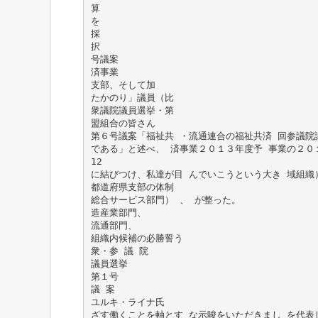
算
を
採
択
号議案
済事業
支部、そして加
たかのり」議員（比
衆議院議員選挙・第
盟組合の皆さん
第６号議案「福祉共 ・流通連合の福祉共済 回参議院
である」と述べ、 済事業２０１３年度予 事業の２０１
12
に結びつけ、私達が目 んでいこうという大き 域組織
都道府県支部の体制
総合サービス部門） 、 が整った。
造産業部門、
流通部門、
組織内候補の必勝誓う
衆・参 議 院
議員選挙
第１号
議 案
ユルキ・ライナ氏
ざす働くことを軸とす な示唆をいただきまし を代表