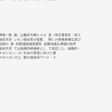
満場一致 議」は藤吉大輔ＵＡゼ 員（埼玉選挙区・現２
福祉共済 ンセン副会長が提案、 期）の候補者擁立及び
当面の 第 回衆議院議員選挙 必勝決議を満場の拍手
福祉共済 では組織内候補者とし で決定した。組織内・
Ａゼンセン』の 社会の実現に向けた運
スローガンのと 動の強化④ワーク・ラ