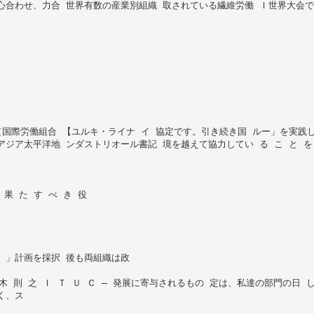
心合わせ、力合 世界有数の産業別組織 取されている繊維労働 Ｉ世界大会
（国際労働組合 【ユルキ・ライナ イ 協定です。引き続き国 ルー」を実践
ジア太平洋地 ンダストリオール書記 境を越えて協力してい る こ と を 
果 た す べ き 役
）」計画を採択 後も両組織は政
木 則 之 Ｉ Ｔ Ｕ Ｃ ― 発展に寄与されるもの 定は、私達の部門の日
く、ス