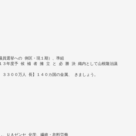
議員選挙への 例区・現１期）、準組
３年度予 候 補 者 擁 立 と 必 勝 決 織内として山根隆治議
）３３００万人 長】１４０カ国の金属、 きましょう。
し、ＵＡゼンセ 化学、繊維・衣料労働