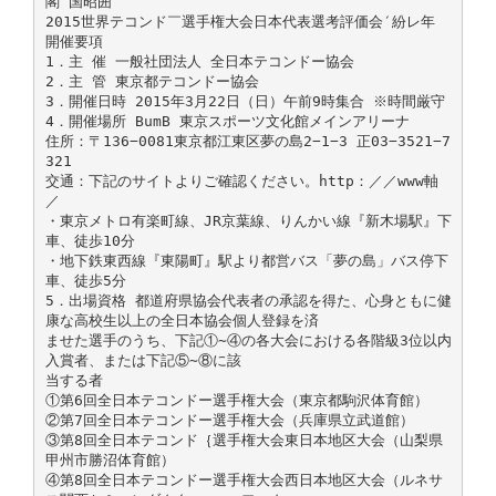
閣 国昭囲
2015世界テコンド￣選手権大会日本代表選考評価会′紛レ年
開催要項
1．主 催 一般社団法人 全日本テコンドー協会
2．主 管 東京都テコンドー協会
3．開催日時 2015年3月22日（日）午前9時集合 ※時間厳守
4．開催場所 BumB 東京スポーツ文化館メインアリーナ
住所：〒136−0081東京都江東区夢の島2−1−3 正03−3521−7
321
交通：下記のサイトよりご確認ください。http：／／www軸
／
・東京メトロ有楽町線、JR京葉線、りんかい線『新木場駅』下
車、徒歩10分
・地下鉄東西線『東陽町』駅より都営バス「夢の島」バス停下
車、徒歩5分
5．出場資格 都道府県協会代表者の承認を得た、心身ともに健
康な高校生以上の全日本協会個人登録を済
ませた選手のうち、下記①∼④の各大会における各階級3位以内
入賞者、または下記⑤∼⑧に該
当する者
①第6回全日本テコンドー選手権大会（東京都駒沢体育館）
②第7回全日本テコンドー選手権大会（兵庫県立武道館）
③第8回全日本テコンド｛選手権大会東日本地区大会（山梨県
甲州市勝沼体育館）
④第8回全日本テコンドー選手権大会西日本地区大会（ルネサ