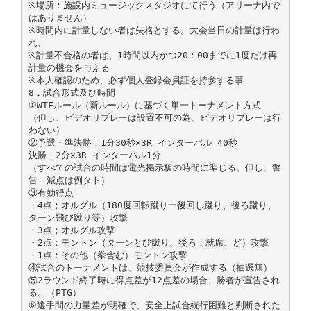
※場所：施設内ミュージックスタジオにて行う（アリーナ内で
はありません）
※時間内に計量しない者は失格とする。大会当日の計量は行わ
れ、
※計量不合格の者は、1時間以内かつ20：00までに1度だけ再
計量の機会を与える
※本人確認のため、必ず個人登録会員証を持参する事
8．試合形式及び時間
①WTFルール（新ルール）に基づく単一トーナメント方式
（但し、ビデオリプレーは設置不可の為、ビデオリプレーは行
わない）
②予選・準決勝：1分30秒×3R インターバル 40秒
決勝：2分×3R インターバル1分
（すべての試合の時間は電光掲示板の時間に準じる。但し、警
告・減点は例タト）
③有効得点
・4点；オルグル（180度回転蹴り一後回し蹴り、後ろ蹴り、
ターン飛び蹴り等）攻撃
・3点；オルグル攻撃
・2点：モントン（ターンとび蹴り、後ろ；就席、ど）攻撃
・1点：その他（拳含む）モントン攻撃
④試合のトーナメントは、競技委員会が作成する（抽選無）
⑤2ラウンド終了時に得点差が12点差の場合、勝者が宣告され
る。（PTG）
⑥選手間の力量差が明確で、安全上試合続行困難と判断された