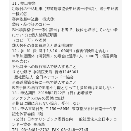
11．提出書類
①添付の中込用紙（都道府県協会申込書一様式①、選手申込書
一様式②、
審判依頼申込書一様式③）
②段・品位証のコピー
※出場資格①一一⑥に該当する者で、段位を取得していない者
については個人登録証明書
（コピー可）を添付
③人数分の参加費納入と送金明細書
12．参 加 費 選手1人10．000円（傷害保険料を含む）
※準加盟団体（滋賀県）の場合は選手1人12000円（傷害保険
料を含む）
下記口座への銀行振込で納入すること
りそな銀行 参議院支店 普通1146301
−般社団法人 全日本テコンドー協会
※都道県協会毎に一括で納入すること
※選手側の理由で出場不可能となっても参加費は返却しない
13．申込期日 2015年2月22日（日）必着厳守
※ファックスのみの受付は無効
※期日に間に合わない場合、受付しない
14．申込書送付先 〒150ー8050 東京都渋谷区神南十十1岸
記念体育会館 3階
（公財）日本オリンピック委員会内 一般社団法人全日本テコ
ンドー協会 事務局
TEL O3−3481−2732 FAX O3−348十2745