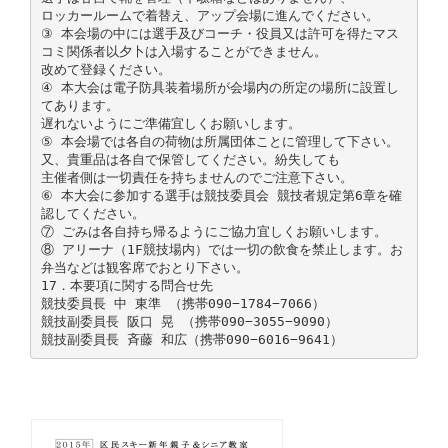
ロッカールームで着替え、アップ会場に進んでください。
③ 本会場の中には選手及びコーチ・役員又は許可を得たマス
コミ関係者以夕卜は入場することができません。
改めて登録ください。
④ 本大会は電子防具装着場所が会場内の所定の場所に設置し
てあります。
遅れないようにご準備宜しくお願いします。
⑤ 本会場では各自の荷物は所属団体ことに管理して下さい。
又、貴重品は各自で保管してください。紛失しても
主催者側は一切責任を持ちませんのでご注意下さい。
⑥ 本大会に参加する選手は競技委員会 競技者規定第6章を確
認してください。
⑦ ごみは各自持ち帰るようにご協力宜しくお願いします。
⑧ アリーナ（1F競技場内）では一切の飲食を禁止します。お
弁当などは観客席でおとり下さい。
17．本要項に関する問合せ先
競技委員長 中 東準 （携帯090−1784−7066）
競技副委員長 阪口 晃 （携帯090−3055−9090）