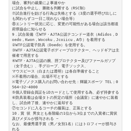
場合、審判の裁量によ事速やか
に試合を中止し、勝敗を判断する（RSC制）
⑦試合進行を妨げる行為は失格とする（3度の選手呼び出しに
も関わらずコ一日こ現れない場合等）
⑧エントリー状況に応じ、変更の可能性がある場合は該当都道
府県協会に知らせる
9．試合装備 ①WTF・AJTA公認テコンドー道衣（Adidos，D
oedo，Kwon，Wocoku，Jcoiicu，A巾）を着用する
②WTF公認電子防具（Doedo）を使用する。
③WTF・AJTA公認電子ボディープロテクター、ヘッドギアは主
催者で用意する
④WTF・AJTA公認の腕、脛プロテクター及びファールガソプ
（女子含む）、手グローブ、電子ソックス、
マウスピース（白または透明）は各自準備すること
※不着用の場合、出場不可とする
※電子ゾノクス購入のお問い合わせ先：輝蹴スポーツ TEL；0
564−32−4000
⑤個人登録会員証をiDカードとして使用する為、必ず持参する
⑥防具装着は会場タトの所定の場所（会議室）に速やかに装着
し、試合終了後、速やかに返却する
⑦セコンドに入るコーチの服装は、正装とする
10．賞 状 男女とも各階級の1位から3位までの入賞者に賞状
及びメダルが授与される −
なお、最優秀選手賞（男／女別1名）にはトロフィーが授与さ
れる