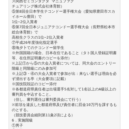
ス関西セミコンダクタ マニュファク
チュアリング株式会社体育館）
⑤第8回全日本学生テコンドー選手権大会（愛知県豊田市スカ
イホール豊田）で
1位∼2位入賞者
⑥第7回全日本ジュニアテコンドー選手権大会（長野県松本市
総合体育館）で
高校生クラスの1位∼2位入賞者
⑦平成26年度強化指定選手
⑧海夕卜てのテコンドー留学生
※外国国籍の場合、日本在住であること（タト国人登録証明書
等、在住所証明書のコピーを添付）
※上記①から⑤の大会入賞者については、同大会のエントリー
階級と同階級にのみ参加可
※上記③・④の大会入賞者で参加が出：来ない選手は理由を必
ず浸出する亭（大会要項に記載）
※国技院段証のコピー添付
※各都道府県責任者は出場選手5名対して1名以上のA級以上の
審判員を中込すること。
（但し、審判選任は審判委員会にて行う）
※前項を違反した都道府県及び責任者に罰金10万円を課するも
のとする。
（競技委員会細則第11粂2項による）
6．実施階級
①男子