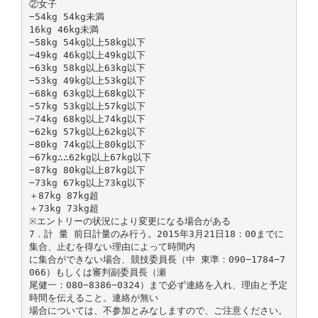
②女子
−54kg 54kg未満
16kg 46kg未満
−58kg 54kg以上58kg以下
−49kg 46kg以上49kg以下
−63kg 58kg以上63kg以下
−53kg 49kg以上53kg以下
−68kg 63kg以上68kg以下
−57kg 53kg以上57kg以下
−74kg 68kg以上74kg以下
−62kg 57kg以上62kg以下
−80kg 74kg以上80kg以下
−67kg∴∴62kg以上67kg以下
−87kg 80kg以上87kg以下
−73kg 67kg以上73kg以下
＋87kg 87kg超
＋73kg 73kg超
※エントリーの状況により変更になる場合がある
7．計 量 前日計量のみ行う。2015年3月21日18：00までに
集合、止むを得ない理由によって時間内
に集合ができない場合、競技委員長（中 東準：090−1784−7
066）もしくは審判副委員長（瀬
尾健一：080−8386−0324）まで必ず連絡を入れ、理由と予定
時間を伝えること。連絡が無い
場合については、不参加とみなしますので、ご注意ください。