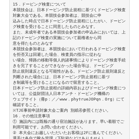
15．ドーピング検査について
本競技会は、日本ドーピング防止規程に基づくドーピング検査
対象大会である。本競技会参加者は、競技会に申
込みした時点で日本ドーピング防止規程にしたがい、ドーピン
グ検査を受けることに同意したものとみなす。
また、未成年者である本競技会参加者の申込みにおいては、上
記のドーピング検査の実施について親権者から同
意を得たものとみなす
本競技会参加者は、本競技会において行われるドーピング検査
を拒否又は回避した場合、検査員の指示に従わな
い場合、帰路の移動等個人的諸事情によりドーピング検査手続
きを完了することができなかった場合等は、ドーピング
防止規則違反となる可能性がある。ドーピング防止規則違反と
判断された場合には、日本ドーピング防止規程に基づ
き制裁等を受けることになるので留意すること。
日本ドーピング防止規程の詳細内容およびドーピング検査につ
いては、公益財団法人日本アンチ・ドーピング機構の
ウェブサイト（冊p：／／www．phy†rueJOPqn．Org）にて
確認すること。
※TJE事前申請対象大会ご案内 別紙④参照ください。
16．その他注意事項
① 施設内には既報の通り宿泊施設があります。早い着順でご
利用可能です。お問い合わせください。
② 本大会にお越しいただいたお客様は2Fに進んでください。
選手は各自で靴を管理（下駄箱などはありません）、