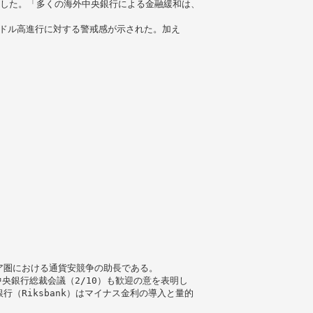
進した。「多くの海外中央銀行による金融緩和は、
のドル高進行に対する警戒感が示された。加え
ア圏における通貨安競争の助長である。
央銀行総裁会議（2/10）も歓迎の意を表明し
（Riksbank）はマイナス金利の導入と量的