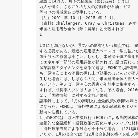
建設に14万人、川下の精製業（含む石炭）では11
万人が働く。さらに9.5万人の労働者が石油・ガス
等向けの機械製造に従事している。
（注）2001 年 10 月～2015 年 1 月。
（資料）Challenger, Gray & Christmas、
米国の雇用者数全体（除く農業）と比較すれば
1
．．
1％にも満たないが、景気への影響という観点では、
する必要がある。最近の雇用拡大ペースは非常に強い
気全般への影響は小さい。しかし、米経済全体の雇用
でエネルギー部門の雇用調整が起きれば、話は変わっ
産業調整のタイミングを巡る問題は、FOMCでも設備
ち「原油安による消費の押し上げ効果のほとんどが消
生じた場合には、しばらくの間、米国経済全体の拡大
るという。例えば、原油安の恩恵が年前半に集中する
すれば、成長率のブレは大きくなる。その場合、201
２．「国際情勢」に対する楽観と警戒
議事録によって、1月の声明文に金融政策の判断材料
になった。FOMCは、海外中銀による金融緩和をポジ
動向を注視している。
1月のFOMCは、欧州中央銀行（ECB）による量的緩
連鎖的な金融緩和・通貨政策の変化をポジティブな材料
「海外政策当局による対応が不十分な場合」（12月議
いたが、1月の会合では「12月会合以降の多くの出来