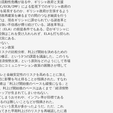
の流動性危機が迫る中、ギリシャ政府と支援
/ECB/IMF）による監視下でのギリシャ政府の
）を延長するのか、ギリシャ政府が主張するよう
財政再建策を練るまでの間のつなぎ融資を行う
では、現在ギリシャに課せられている諸改革と
は強い不信感が燻り続けている。諸改革等は、
資（ELA）の前提条件でもある。②がギリシャに
側はこれを受け入れられず、ELAも打ち切られ
状況にある。
いない。
ション政策
すリスクの比較分析、利上げ開始を決めるための
の修正、という3つの課題を議論した。このうち
「経済情勢次第」という原則をどのようにして市場
共にコミュニケーション政策の困難さが増して
フレと金融安定性のリスクを高めることに加え
想に影響を与え得ることが指摘された。すなわ
加者は「利上げ開始後のペースも緩慢になる」と
は、利上げ開始後のペースはあくまで「経済情勢
ャップが生まれてしまいかねない。
てしまうおそれや、インフレ率が目標である
するのは難しいことなどが指摘された。
いという意見が多かったようだ。ただ、これ
れてきた早期利上げのリスクを再確認したに過