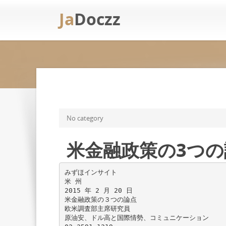
Ja
Doczz
No category
米金融政策の3つ
みずほインサイト
米 州
2015 年 2 月 20 日
米金融政策の３つの論点
欧米調査部主席研究員
原油安、ドル高と国際情勢、コミュニケーション