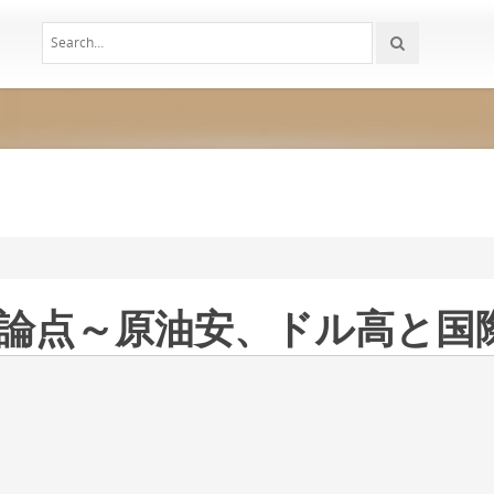
の論点～原油安、ドル高と国