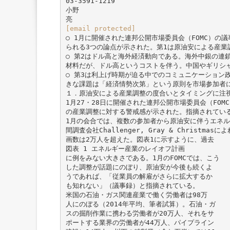
03-3591-1219
小野
[email protected]
○ 1月に開催された連邦公開市場委員会（FOMC）の
られる3つの論点が示された。第1は原油安による産業
○ 第2はドル高と海外経済動向である。海外中銀の連
材料だが、ドル高というコストを伴う。中国やギリシャ
○ 第3は利上げ時期が迫る中でのコミュニケーション
きな課題は「経済情勢次第」という原則を市場参加者
１．原油安による産業調整の度合いとタイミングに注
1月27・28日に開催された連邦公開市場委員会（FO
の産業調整に対する警戒感が示された。指摘されてい
1月の会合では、複数の参加者から原油安に伴うエネ
間調査会社Challenger, Gray & Christ
画数は2万人を超えた。図表1に示すように、過去
図表 1 エネルギー産業のレイオフ計画
に例をみない大きさである。1月のFOMCでは、こう
した調整が話題にのぼり、原油安が今後も続くよ
うであれば、「従業員の解雇がさらに拡大するか
も知れない」（議事録）と指摘されている。
米国の石油・ガス関連産業で働く労働者は98万
人にのぼる（2014年平均、筆者試算）。石油・ガ
スの掘削作業に携わる労働者が20万人、それをサ
ポートする業界の労働者が44万人、パイプライン