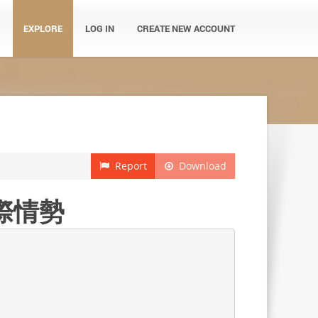
EXPLORE
LOG IN
CREATE NEW ACCOUNT
Report
Download
際情勢