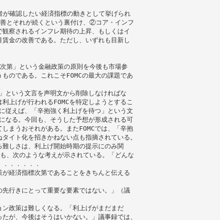
加者が確認したい経済指標の動きとして挙げられ
改善とそれが続くという裏付け、②コア・インフ
で観察されるインフレ期待の上昇、もしくはイ
目賃金の改善である。ただし、いずれも目新し
勢次第」という金融政策の原則を今後も市場参
ものである。これこそFOMCの最大の課題であ
つ」という文言を声明文から削除しなければな
利上げが行われるFOMCを特定しようとするこ
スに従えば、「辛抱強く利上げを待つ」という文
とになる。今回も、そうした予想が形成される可
しまうおそれがある。またFOMCでは、「辛抱
ぬタイト化を招きかねない点も指摘されている。
る難しさは、利上げ開始時期の提示にのみ関
でも、次のような考えが示されている。「どんな
．．．．．．．
策が経済指標次第であることをきちんと伝える
の先行きにとって重要な要素ではない。」（議
ョン政策は難しくなる。「利上げがまだまだ
ったが、今後はそうはいかない。」議事録では、