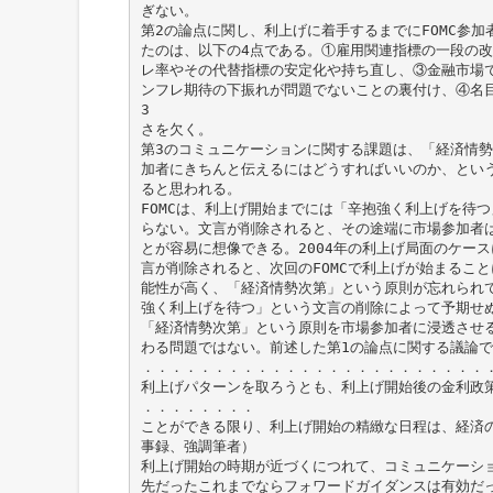
ぎない。
第2の論点に関し、利上げに着手するまでにFOMC参
たのは、以下の4点である。①雇用関連指標の一段の
レ率やその代替指標の安定化や持ち直し、③金融市場
ンフレ期待の下振れが問題でないことの裏付け、④名
3
さを欠く。
第3のコミュニケーションに関する課題は、「経済情
加者にきちんと伝えるにはどうすればいいのか、という
ると思われる。
FOMCは、利上げ開始までには「辛抱強く利上げを待
らない。文言が削除されると、その途端に市場参加者は
とが容易に想像できる。2004年の利上げ局面のケー
言が削除されると、次回のFOMCで利上げが始まるこ
能性が高く、「経済情勢次第」という原則が忘れられて
強く利上げを待つ」という文言の削除によって予期せ
「経済情勢次第」という原則を市場参加者に浸透させ
わる問題ではない。前述した第1の論点に関する議論
．．．．．．．．．．．．．．．．．．．．．．．．
利上げパターンを取ろうとも、利上げ開始後の金利政
．．．．．．．．
ことができる限り、利上げ開始の精緻な日程は、経済
事録、強調筆者）
利上げ開始の時期が近づくにつれて、コミュニケーシ
先だったこれまでならフォワードガイダンスは有効だ