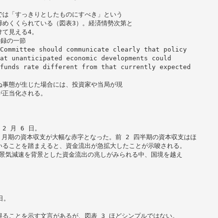
では「すっきりとしたものにすべき」という
締めくくられている（図表3）。経済情勢次第と
けて見える4。
事録の一節
Committee should communicate clearly that policy
at unanticipated economic developments could
funds rate different from that currently expected
ぬ事態が生じた場合には、投資家や当局が現
が正当化される。
 月 6 日。
～12 月期の資本収支が大幅な赤字となった。前 2 四半期の資本収支はほ
いることを踏まえると、資金流出が急拡大したことが示唆される。
内景気減速を背景とした資金流出の兆しがみられる中、国境を越え
日。
ることを示す文言があるが、図表 3 ほどシンプルではない。