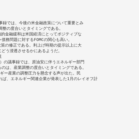
議事録では、今後の米金融政策について重要とみ
調整の度合いとタイミングである。
鎖的金融緩和は米国経済にとってポジティブな
債務問題に対するFOMCの関心も高い。
政策の修正である。利上げ時期の提示以上に大
にどう浸透させるかにあるようだ。
視
MC）の議事録では、原油安に伴うエネルギー部門
るのは、産業調整の度合いとタイミングである。
ルギー産業の調整圧力を懸念する声が出た。民
masによれば、エネルギー関連企業が発表した1月のレイオフ計