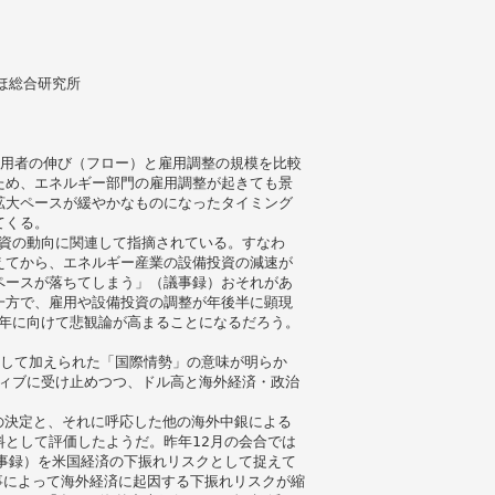
みずほ総合研究所
雇用者の伸び（フロー）と雇用調整の規模を比較
ため、エネルギー部門の雇用調整が起きても景
拡大ペースが緩やかなものになったタイミング
てくる。
投資の動向に関連して指摘されている。すなわ
えてから、エネルギー産業の設備投資の減速が
ペースが落ちてしまう」（議事録）おそれがあ
一方で、雇用や設備投資の調整が年後半に顕現
6年に向けて悲観論が高まることになるだろう。
として加えられた「国際情勢」の意味が明らか
ティブに受け止めつつ、ドル高と海外経済・政治
和の決定と、それに呼応した他の海外中銀による
として評価したようだ。昨年12月の会合では
事録）を米国経済の下振れリスクとして捉えて
事によって海外経済に起因する下振れリスクが縮