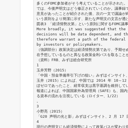
多くのFOMC参加者がそう考えていることが示された。
では、今後声明文はどう修正されていくのか。議事録
意見があったことが紹介された後、次の一文で議論が
いう原則をより簡潔に示す、新たな声明文の文言が透
図表3 「経済情勢次第」という原則に関するFOMC議
More broadly, it was suggested that the 
decisions will be data dependent, and th
therefore warrant a path of the federal 
by investors or policymakers.
（強調部分）政策決定は経済情勢次第であり、予期せ
在予想しているものと異なる政策金利パスを取ること
（資料）FRB、みずほ総合研究所
1
玉井芳野（2015）
「中国・預金準備率引下げの狙い」みずほインサイト、2
玉井（2015）によれば、中国では 2014 年 10
ぼゼロであったこと、経常収支は黒字基調を維持して
報道によれば、中国国家外為管理局（SAFE）も、国
る資本の流れを注視している（ロイター、1/22）
。
3
小野亮（2015）
「G20 声明の光と影」みずほインサイト、2 月 17 
4
現行の声明文にも経済情勢によって政策パスが変わり得