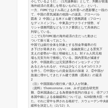
小しているようだ」（1月議事録）として、判断が前
海外経済の見通しを明るいものにした」という。
一方、FOMCではドル高による外需への悪影響と一段
て、中国の景気減速の他国への波及、グローバル
図表 2 中国による米ドル建て債務調達（フロー）
なディスインフレ、中東及びウクライナ情勢、ギ
リシャ債務問題などもリスク要因として具体的に
列挙している。
ここで1月FOMC後の海外経済の主だった動きに
ついて振り返っておこう。
中国では銀行全体を対象とする預金準備率の引
き下げが発表され（2/4）、金融政策による景気下
支えの姿勢が一段と明確化した1。対ドル人民元相
場も元安方向で推移している。国内景気が減速す
る中、中国政府には元安誘導のインセンティブが
あるとみられるが、それは少なくとも4つのリスク
を伴う。①中国からの資金流出の加速 2、②中国が
急速に増やしてきたドル建て債務（図表2）の返済
2
（注）中国国籍の発行体／借入人が対象。
（資料）thomsonone.com、みずほ総合研究所
難、③米国議会による為替操作批判の強まり、④アジ
各国中銀による金融緩和については、G20財務大臣・中
た。それに背中を押される格好で、スウェーデン中央銀行
緩和を決定した（2/12）3。