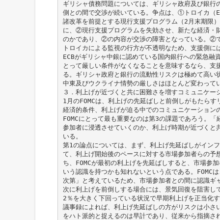
ギリシャ債務問題については、ギリシャ政府及び銀行
側との間で交渉が続いている。争点は、①トロイカ（EC
諸改革を前提とする現行支援プログラム（2月末期限
に、②現行支援プログラムを失効させ、新たな経済・
のかであり、②の内容が交渉の障害となっている。②
トロイカによる監視の行方が不透明なため、支援側に
ECBがギリシャ中銀に認めている国内銀行への緊急融
とって厳しい条件がなくなることを意味するなら、支援
る。ギリシャ政府と銀行の流動性リスクは極めて高い
中東及びウクライナ情勢の厳しさはほとんど変わって
３．利上げが近づくと共に困難さを増すコミュニケー
1月のFOMCは、利上げの先延ばしと前倒しがもたら
経済的条件、利上げが迫る中でのコミュニケーション
FOMCにとって最も重要なのは第3の課題であろう。
参加者に浸透させていくのか、利上げ時期が近づくと
いる。
第1の論点については、まず、利上げ先延ばしがイン
て、利上げ開始後のペースに対する市場参加者らの予
ち、FOMCが最初の利上げを先延ばしすると、市場参
いう認識を持つかも知れないという点である。FOMC
次第」と考えているため、市場参加者との間に認識ギ
次に利上げを前倒しする場合には、景気回復を阻害し
2％を大きく下回っている状況で早期利上げを正当化
議事録によれば、利上げ先延ばしの方がリスクは小さ
をハト派的と捉えるのは早計であり、従来から指摘さ