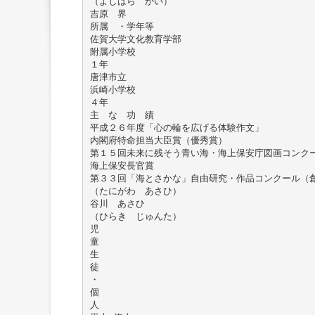
（よしはら かい）
吉原 界
所属 ・学年等
佐賀大学文化教育学部
附属小学校
１年
唐津市立
浜崎小学校
４年
主 な 功 績
平成２６年度「心の輪を広げる体験作文」
内閣府特命担当大臣賞（優秀賞）
第１５回未来に残そう青い海・海上保安庁図画コンク
海上保安長官賞
第３３回「海とさかな」自由研究・作品コンクール（
（たにがわ あさひ）
谷川 あさひ
（ひらき じゅんた）
児
童
生
徒
・
個
人