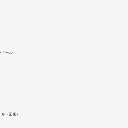
ンクール
ール（図画）