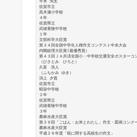
平木 洵太
佐賀市立
高木瀬小学校
４年
佐賀県立
武雄青陵中学校
１年
文部科学大臣賞
第３４回全国中学生人権作文コンテスト中央大会
内閣総理大臣賞(最優秀賞）
第４３回ＪＡ共済全国小・中学校交通安全ポスターコ
（ひさとみ ひろと）
久富 浩人
（ふちかみ ゆき）
渕上 夕貴
佐賀市立
昭栄中学校
２年
佐賀県立
武雄青陵中学校
３年
農林水産大臣賞
第３９回「ごはん・お米とわたし」作文・図画コンク
農林水産大臣賞
平成２６年度「税に関する高校生の作文」