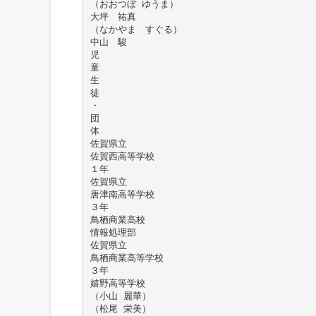
（おおつぼ ゆうま）
大坪 祐真
（なかやま すぐる）
中山 駿
児
童
生
徒
・
団
体
佐賀県立
佐賀西高等学校
１年
佐賀県立
唐津南高等学校
３年
鳥栖商業高校
情報処理部
佐賀県立
鳥栖商業高等学校
３年
嬉野高等学校
（小山 麗華）
（松尾 栄美）