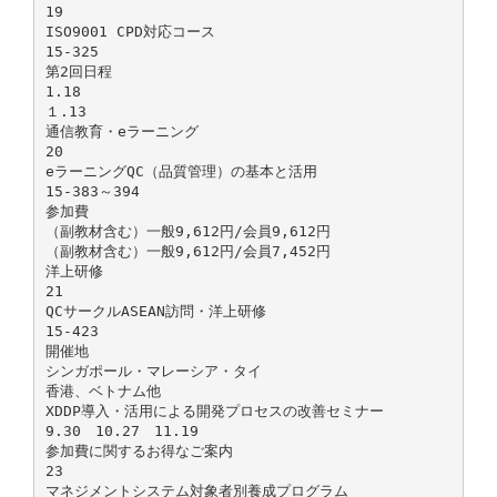
19
ISO9001 CPD対応コース
15-325
第2回日程
1.18
１.13
通信教育・eラーニング
20
eラーニングQC（品質管理）の基本と活用
15-383～394
参加費
（副教材含む）一般9,612円/会員9,612円
（副教材含む）一般9,612円/会員7,452円
洋上研修
21
QCサークルASEAN訪問・洋上研修
15-423
開催地
シンガポール・マレーシア・タイ
香港、ベトナム他
XDDP導入・活用による開発プロセスの改善セミナー
9.30 10.27 11.19
参加費に関するお得なご案内
23
マネジメントシステム対象者別養成プログラム