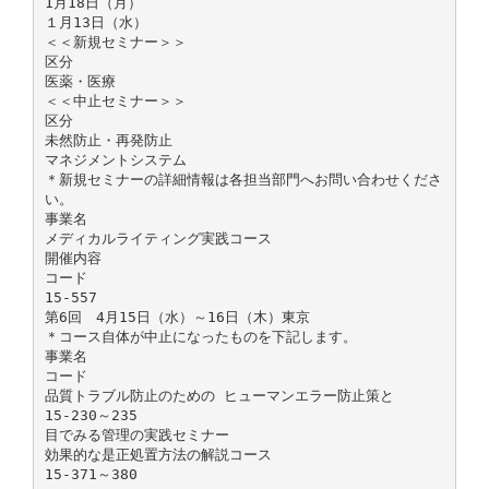
1月18日（月）
１月13日（水）
＜＜新規セミナー＞＞
区分
医薬・医療
＜＜中止セミナー＞＞
区分
未然防止・再発防止
マネジメントシステム
＊新規セミナーの詳細情報は各担当部門へお問い合わせくださ
い。
事業名
メディカルライティング実践コース
開催内容
コード
15-557
第6回 4月15日（水）～16日（木）東京
＊コース自体が中止になったものを下記します。
事業名
コード
品質トラブル防止のための ヒューマンエラー防止策と
15-230～235
目でみる管理の実践セミナー
効果的な是正処置方法の解説コース
15-371～380