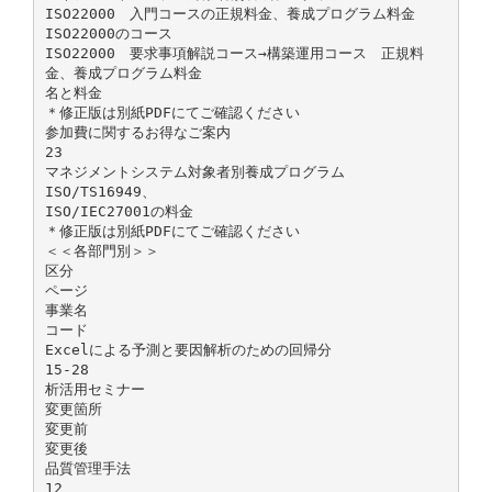
ISO22000 入門コースの正規料金、養成プログラム料金
ISO22000のコース
ISO22000 要求事項解説コース→構築運用コース 正規料
金、養成プログラム料金
名と料金
＊修正版は別紙PDFにてご確認ください
参加費に関するお得なご案内
23
マネジメントシステム対象者別養成プログラム
ISO/TS16949、
ISO/IEC27001の料金
＊修正版は別紙PDFにてご確認ください
＜＜各部門別＞＞
区分
ページ
事業名
コード
Excelによる予測と要因解析のための回帰分
15-28
析活用セミナー
変更箇所
変更前
変更後
品質管理手法
12