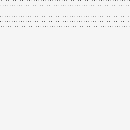
························································
·······················································
·······················································
······················································
······················································
·······················································