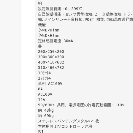
明
設定温度範囲：0～399℃
自己診断機能（センサ異常検知､ヒータ断線検知､トラ
知､メインリレー不良検知､POST 機能､自動温度過昇
機能
(W×D×H)mm
(W×D×H)mm
定格感度電流 30mA
書
200×250×200
300×300×300
400×410×682
510×460×782
10ﾘｯﾄﾙ
27ﾘｯﾄﾙ
単相 AC100V
8A
AC100V
12A
50/60Hz 共用、電源電圧の許容変動範囲：±10%
約 43kg
約 69kg
ステンレスパンチングメタル×2 枚
本体用およびコントローラ専用
※1