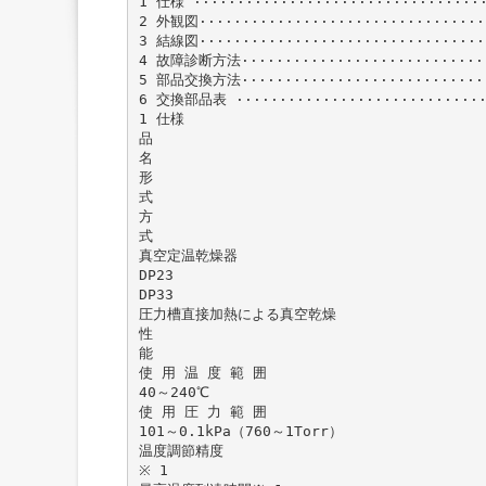
1 仕様 ··································
2 外観図··································
3 結線図··································
4 故障診断方法······························
5 部品交換方法······························
6 交換部品表 ······························
1 仕様
品
名
形
式
方
式
真空定温乾燥器
DP23
DP33
圧力槽直接加熱による真空乾燥
性
能
使 用 温 度 範 囲
40～240℃
使 用 圧 力 範 囲
101～0.1kPa（760～1Torr）
温度調節精度
※ 1