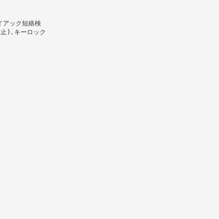
イアック短絡検
防止)､キーロック