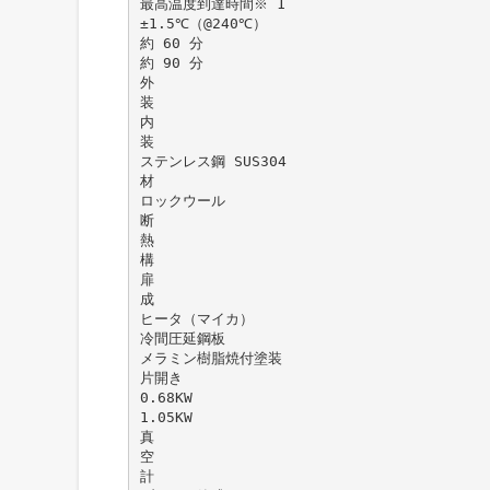
最高温度到達時間※ 1
±1.5℃（@240℃）
約 60 分
約 90 分
外
装
内
装
ステンレス鋼 SUS304
材
ロックウール
断
熱
構
扉
成
ヒータ（マイカ）
冷間圧延鋼板
メラミン樹脂焼付塗装
片開き
0.68KW
1.05KW
真
空
計