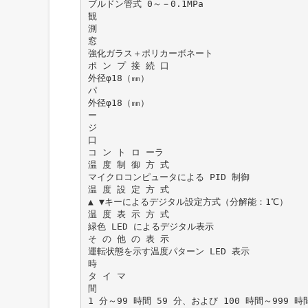
ブルドン管式 0～－0.1MPa
観
測
窓
強化ガラス＋ポリカーボネート
ポ ン プ 接 続 口
外径φ18（㎜）
パ
外径φ18（㎜）
ー
ジ
口
コ ン ト ロ ーラ
温 度 制 御 方 式
マイクロコンピュータによる PID 制御
温 度 設 定 方 式
▲ ▼キーによるデジタル設定方式（分解能：1℃）
温 度 表 示 方 式
緑色 LED によるデジタル表示
そ の 他 の 表 示
運転状態を示す温度パターン LED 表示
時
タ イ マ
間
1 分～99 時間 59 分、および 100 時間～999 時