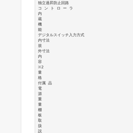
独立過昇防止回路
コ ン ト ロ ー ラ
内
蔵
機
能
デジタルスイッチ入力方式
内寸法
規
外寸法
内
容
※2
量
格
付属 品
電
源
重
量
棚
板
取
扱
説