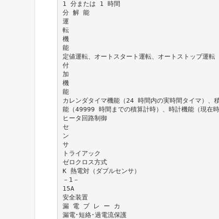
1 分または 1 時間
分 解 能
運
転
機
能
定値運転、オートスタート運転、オートストップ運転
付
加
機
能
カレンダタイマ機能（24 時間内の実時間タイマ）、
能（49999 時間までの積算計時）、時計機能（現在
ヒータ回路制御
セ
ン
サ
トライアック
ゼロクロス方式
K 熱電対（ダブルセンサ）
－1－
15A
安全装置
漏 電 ブ レ ー カ
漏電･短絡･過電流保護