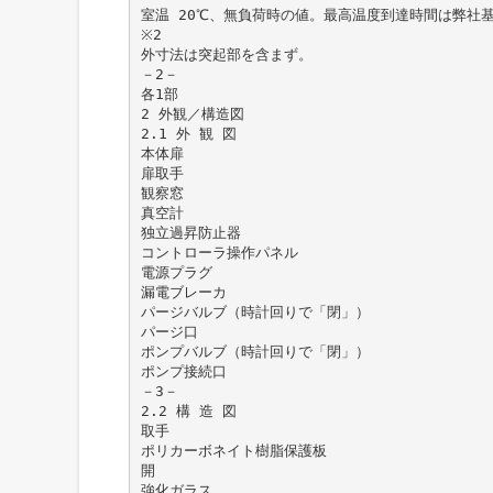
室温 20℃、無負荷時の値。最高温度到達時間は弊社
※2
外寸法は突起部を含まず。
－2－
各1部
2 外観／構造図
2.1 外 観 図
本体扉
扉取手
観察窓
真空計
独立過昇防止器
コントローラ操作パネル
電源プラグ
漏電ブレーカ
パージバルブ（時計回りで「閉」）
パージ口
ポンプバルブ（時計回りで「閉」）
ポンプ接続口
－3－
2.2 構 造 図
取手
ポリカーボネイト樹脂保護板
開
強化ガラス