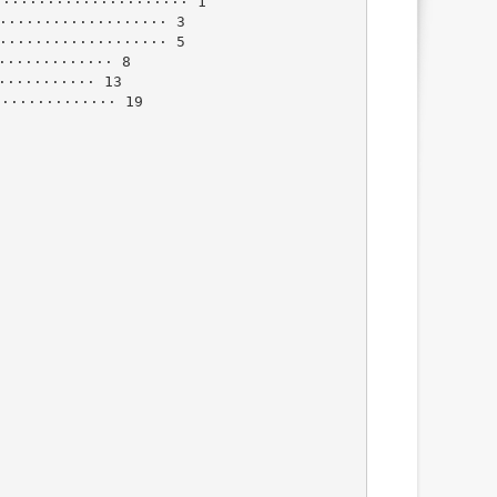
····················· 1
··················· 3
··················· 5
············· 8
··········· 13
············· 19