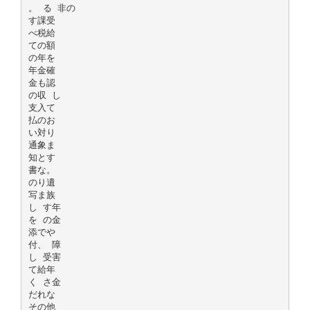
。 る 非の
す課受
べ税給
ての額
の年を
年金確
金も認
の収 し
支入て
払のお
い対り
通象ま
知とす
書な。
のり遺
写ま族
し す年
を の金
添でや
付、 障
し 受害
て給年
く さ金
だれな
その他