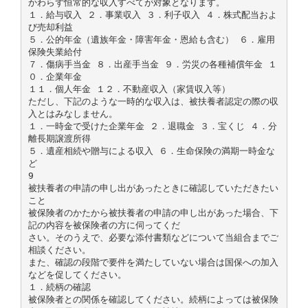
かわらず恒常的な収入すべてが対象となります。
１．給与収入 ２．事業収入 ３．利子収入 ４．株式配当およ
び売却利益
５．公的年金（遺族年金・障害年金・恩給も含む） ６．雇用
保険失業給付
７．傷病手当金 ８．出産手当金 ９．労災の各種補償年金 １
０．企業年金
１１．個人年金 １２．不動産収入（家賃収入等）
ただし、下記のような一時的な収入は、被扶養者認定の際の収
入とはみなしません。
１．一時金で受けた企業年金 ２．退職金 ３．宝くじ ４．分
離長期譲渡所得
５．遺産相続や贈与による収入 ６．生命保険の満期一時金な
ど
9
被扶養者の申請の申し出があったときに確認していただきたい
こと
被保険者のかたから被扶養者の申請の申し出があった場合、下
記の内容を被保険者の方に伺ってくだ
さい。そのうえで、必要な添付書類などについて当組合までご
相談ください。
また、確認の段階で要件を満たしていない場合は国保への加入
などを促してください。
１．続柄の確認
被保険者との関係を確認してください。続柄によっては被保険