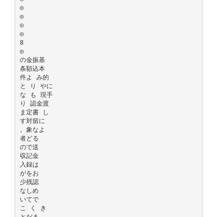
◎
◎
◎
◎
8
◎
の金振基
条額込本
件よ み的
と り やに
な も 現手
り 認金渡
ま定書 し
す対留に
。象なよ
者どる
ので送
収記金
入録は
がをお
少残認
なしめ
いてで
こ く き
とだま