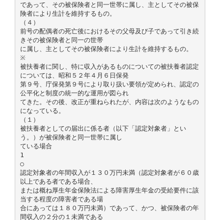
であって、その被保険者と同一世帯に属し、主としてその被保
険者により生計を維持するもの。
（４）
前号の配偶者の死亡後におけるその父母及び子であって引き続
きその被保険者と同一の世帯
に属し、主としてその被保険者により生計を維持するもの。
※
被扶養者に関し、特に収入があるものについての被扶養者認定
については、昭和５２年４月６日保発
第９号、庁保発第９号により取り扱い要領が定められ、認定の
公平化と制度の統一的な運用が図られ
てきた。その後、改正が重ねられたが、内容は次のようなもの
になっている。
（１）
被扶養者としての届出に係る者（以下「認定対象者」とい
う。）が被保険者と同一世帯に属し
ている場合
1
○
認定対象者の年間収入が１３０万円未満（認定対象者が６０歳
以上である者である場合、
または概ね厚生年金保険法による障害厚生年金の受給要件に該
当する程度の障害者である場
合にあっては１８０万円未満）であって、かつ、被保険者の年
間収入の２分の１未満である