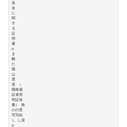
送
金
に
関
す
る
証
明
書
◎
ま
離
た
職
は
票
退 （
職格雇
証者用
明証保
書） 険
のの受
写写給
し し資
◎