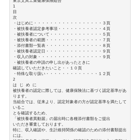
東京文具工業健康保険組合
1
目
次
・はじめに・・・・・・・・・・・・・・・・・３頁
・被扶養者認定参考事項・・・・・・・・・・・４頁
・被扶養者について・・・・・・・・・・・・・５頁
・被扶養者の範囲・・・・・・・・・・・・・・７頁
・添付書類一覧表・・・・・・・・・・・・・・８頁
・被扶養者認定日・・・・・・・・・・・・・・９頁
・収入の対象・・・・・・・・・・・・・・・・９頁
・被扶養者の申請の申し出があったときに
確認していただきたいこと・・１０頁
・特殊な取り扱い・・・・・・・・・・・・・１２頁
2
は じ め に
被扶養者の認定に際しては、健康保険法に基づく認定基準があ
ります。
当組合では、従来より、認定対象者の方が認定基準を満たして
いるこ
とを確認するため、
「被扶養者異動届」の届出時に各種添付書類をご提出
いただき審査しております。
特に、収入確認や、生計維持関係の確認のための添付書類提出
には、