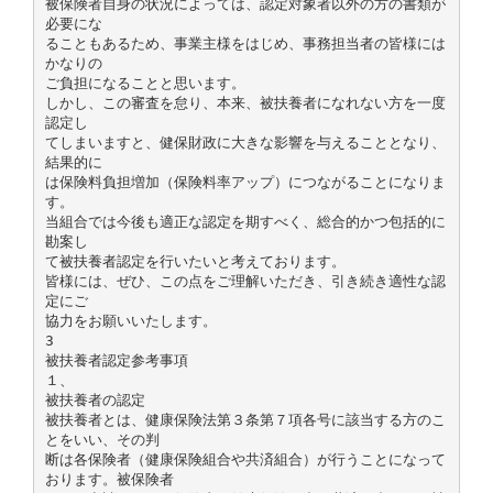
被保険者自身の状況によっては、認定対象者以外の方の書類が
必要にな
ることもあるため、事業主様をはじめ、事務担当者の皆様には
かなりの
ご負担になることと思います。
しかし、この審査を怠り、本来、被扶養者になれない方を一度
認定し
てしまいますと、健保財政に大きな影響を与えることとなり、
結果的に
は保険料負担増加（保険料率アップ）につながることになりま
す。
当組合では今後も適正な認定を期すべく、総合的かつ包括的に
勘案し
て被扶養者認定を行いたいと考えております。
皆様には、ぜひ、この点をご理解いただき、引き続き適性な認
定にご
協力をお願いいたします。
3
被扶養者認定参考事項
１、
被扶養者の認定
被扶養者とは、健康保険法第３条第７項各号に該当する方のこ
とをいい、その判
断は各保険者（健康保険組合や共済組合）が行うことになって
おります。被保険者