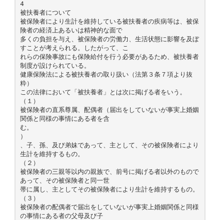
4
被扶養者について
被保険者により生計を維持している被扶養者の疾病等は、被保
険者の経済上あるいは精神的な面で
多くの負担を与え、被保険者の労働力、生活状態に影響を及ぼ
すことが考えられる。したがって、こ
れらの保険事故にも保険給付を行う必要があるため、被扶養者
制度が設けられている。
健康保険法による被扶養者の取り扱い（法第３条７項より抜
粋）
この法律において「被扶養者」とは次に掲げる者をいう。
（１）
被保険者の直系尊属、配偶者（届出をしていないが事実上婚姻
関係と同様の事情にある者を含
む。
）
、子、孫、及び弟妹であって、主として、その被保険者により
生計を維持するもの。
（２）
被保険者の三親等以内の親族で、前号に掲げる者以外のもので
あって、その被保険者と同一世
帯に属し、主としてその被保険者により生計を維持するもの。
（３）
被保険者の配偶者で届出をしていないが事実上婚姻関係と同様
の事情にある者の父母及び子