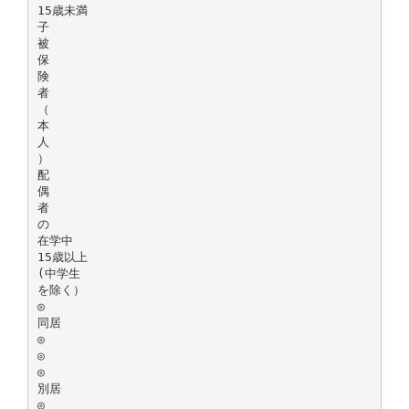
15歳未満
子
被
保
険
者
（
本
人
）
配
偶
者
の
在学中
15歳以上
(中学生
を除く）
◎
同居
◎
◎
◎
別居
◎