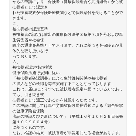
からの申請により、保険者（健康保険組合や共済組合）から被
扶養者として認定さ
れた扶養親族が保険医療機関などで保険給付を受けることがで
きます。
２、
被扶養者の認定基準
被扶養者の認定は前出の健康保険法第３条第７項各号および厚
生労働省や社会保
険庁の通達を基準としております。これに基づき各保険者が具
体的な取り扱いを行
っております。
３、
被扶養者認定後の検認
健康保険法施行規則に従い、
「被扶養者確認調書」による生計維持関係や被扶養者
の収入などの検認を毎年実施することとなっております。
これは、届出によりすでに被扶養者認定を受けている方であっ
ても、引き続き被
扶養者として適正であるかを確認するためです。
この検認に関しては厚生労働省保険局長通知による「組合管掌
の健康保険被保険
者証の検認及び更新について」（平成１６年１０月２９日保発
第１０２９００４号）
に基づくものです。
なお、検認の結果、被扶養者が非認定になる場合があります。