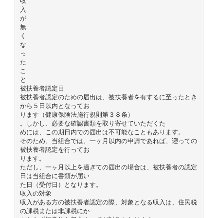
収
入
が
無
く
な
っ
た
こ
と
被扶養者認定日
被扶養者認定のための届出は、被扶養者を有するに至ったとき
から５日以内となってお
ります（健康保険法施行規則第３８条）
。しかし、必要な確認書類を取り寄せていただくた
めには、この期日内での届出は不可能なこともあります。
そのため、当組合では、一ヶ月以内の申請であれば、遡っての
被扶養者認定を行ってお
ります。
ただし、一ヶ月以上を過ぎての届出の場合は、被扶養者の認定
日は当組合に書類が届い
た日（受付日）となります。
収入の対象
収入がある方の被扶養者認定の際、対象となる収入は、住民税
の課税または非課税にか