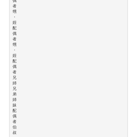
偶
者
甥
・
姪
配
偶
者
甥
・
姪
配
偶
者
兄
姉
兄
弟
姉
妹
配
偶
者
伯
叔