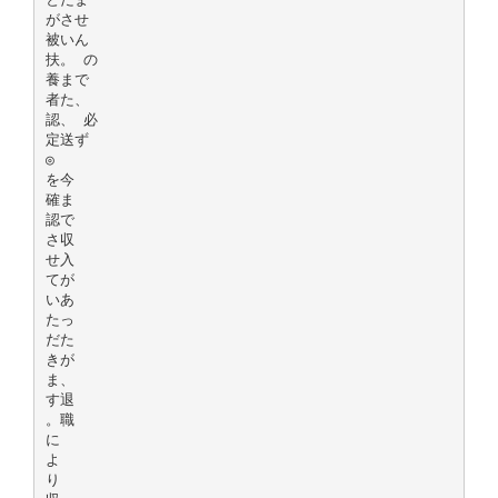
がさせ
被いん
扶。 の
養まで
者た、
認、 必
定送ず
◎
を今
確ま
認で
さ収
せ入
てが
いあ
たっ
だた
きが
ま、
す退
。職
に
よ
り