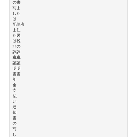
の書
写ま
した
は
配偶者
ま住
た民
は税
非の
課課
税税
証証
明明
書書
年
金
支
払
い
通
知
書
の
写
し