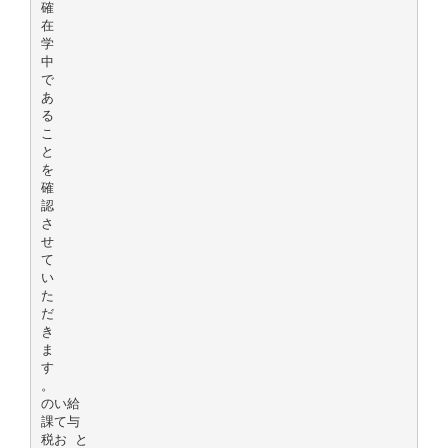
確
在
学
中
で
あ
る
こ
と
を
確
認
さ
せ
て
い
た
だ
き
ま
す
。
のい給
課て与
税お と