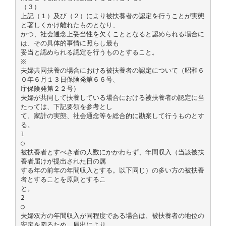
（３）
上記（１）及び（２）により被扶養者の認定を行うことが実態
と著しくかけ離れたものとなり、
かつ、社会通念上妥当性を欠くこととなると認められる場合に
は、その具体的事情に照らし最も
妥当と認められる認定を行うものとすること。
※
夫婦共同扶養の場合における被扶養者の認定について（昭和６
０年６月１３日保険発第６６号、
庁保険発第２２号）
夫婦が共同して扶養している場合における被扶養者の認定に当
たっては、下記要領を参考とし
て、家計の実態、社会通念等を総合的に勘案して行うものとす
る。
1
○
被扶養者とすべき者の人数にかかわらず、年間収入（当該被扶
養者届けが提出された日の属
する年の前年の年間収入とする。以下同じ）の多い方の被扶養
者とすることを原則とするこ
と。
2
○
夫婦双方の年間収入が同程度である場合は、被扶養者の地位の
安定を図るため、届出により、