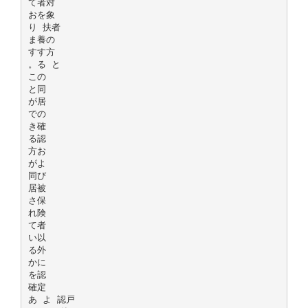
て者対
おを象
り 扶者
ま養の
すす方
。る と
この
と同
が居
での
き確
る認
方お
がよ
同び
居被
さ保
れ険
て者
い以
る外
かに
を認
確定
あ よ 認戸