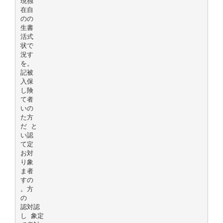
現独
在自
のの
生書
活式
状で
況す
を。
記被
入保
し険
て者
いの
た方
だ と
い認
て定
お対
り象
ま者
すの
。方
の
認対認
し 象定