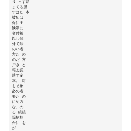
り っす籍
まてる謄
すはた 本
被めは
保に主
険添に
者付被
以し保
外て険
のい者
方た の
のだ 方
戸き と
籍ま認
謄す定
本。 対
もそ象
必の者
要た の
にめ方
な、の
る 続続
場柄柄
合に を
が