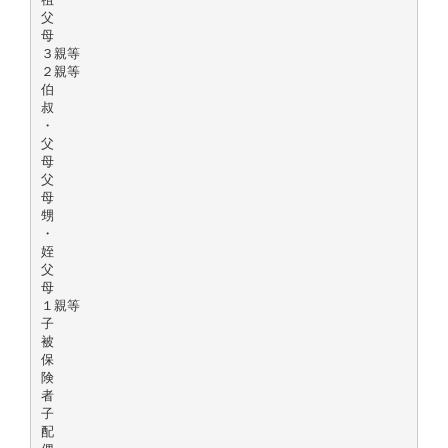
父
母
３親等
２親等
伯
叔
・
父
母
父
母
甥
・
姪
父
母
１親等
子
被
保
険
者
子
配