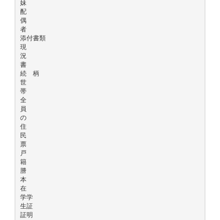
妹
配
偶
者
添付書類
現
況
書
続 柄
世
帯
全
員
の
住
民
票
戸
籍
謄
本
在
学学
生証
証明