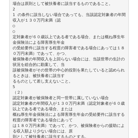
場合は原則として被扶養者に該当するものであること。
2
1 の条件に該当しない場合であっても、当該認定対象者の年間
収入が１３０万円未満（認
○
○
定対象者が６０歳以上である者である場合、または概ね厚生年
金保険法による障害厚生年金
の受給要件に該当する程度の障害者である場合にあっては１８
０万円未満）であって、かつ、
被保険者の年間収入を上回らない場合には、当該世帯の生計の
状況を総合的に勘案して、当
該被保険者がその世帯の中心的役割を果たしていると認められ
るときは、被扶養者に該当す
るものとして差し支えないこと。
5
（２）
認定対象者が被保険者と同一世帯に属していない場合
認定対象者の年間収入が１３０万円未満（認定対象者が６０歳
以上である者である場合、または
概ね厚生年金保険法による障害厚生年金の受給要件に該当する
程度の障害者である場合にあって
は１８０万円未満）であって、かつ、被保険者からの援助によ
る収入額より少ない場合には、原
則として被扶養者に該当するものとする。