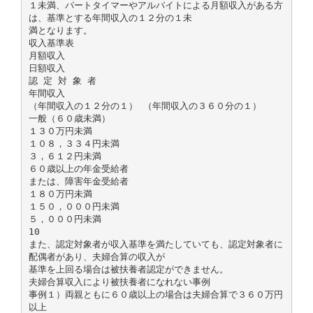
１未満、パートタイマーやアルバイトによる月額収入がある方
は、基準とする年間収入の１２分の１未
満となります。
収入基準表
月額収入
日額収入
認 定 対 象 者
年間収入
（年間収入の１２分の１） （年間収入の３６０分の１）
一般（６０歳未満）
１３０万円未満
１０８，３３４円未満
３，６１２円未満
６０歳以上の年金受給者
または、障害年金受給者
１８０万円未満
１５０，０００円未満
５，０００円未満
10
また、認定対象者が収入基準を満たしていても、認定対象者に
配偶者があり、夫婦合算の収入が
基準を上回る場合は被扶養者認定ができません。
夫婦合算収入により被扶養者になれない事例
事例１）両親ともに６０歳以上の場合は夫婦合算で３６０万円
以上