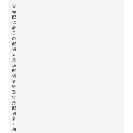
・
父
母
配
偶
者
子
の
配
偶
者
孫
孫
配
偶
者
曾
孫
曾
孫
配
偶
者
7
弟