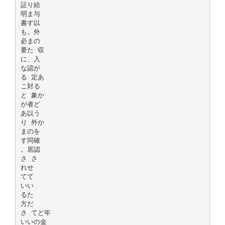
証り給
明ま与
書す以
も。外
必まの
要た 収
に、入
な認が
る 定あ
こ対る
と 象か
が者ど
あ以う
り 外か
まのを
す同確
。居認
さ さ
れせ
てて
いい
るた
方だ
さ てど年
いいの金