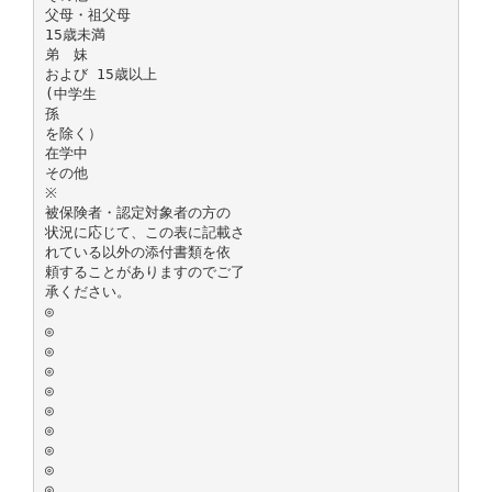
父母・祖父母
15歳未満
弟 妹
および 15歳以上
(中学生
孫
を除く）
在学中
その他
※
被保険者・認定対象者の方の
状況に応じて、この表に記載さ
れている以外の添付書類を依
頼することがありますのでご了
承ください。
◎
◎
◎
◎
◎
◎
◎
◎
◎
◎