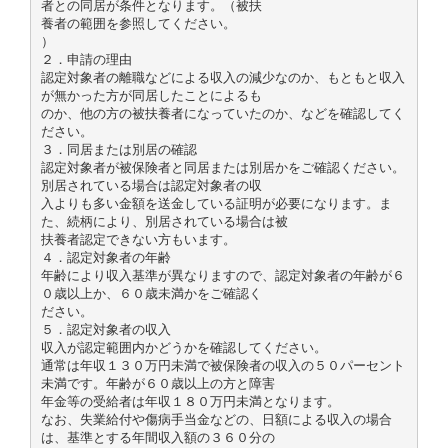
者との同居が条件となります。（被扶
養者の範囲を参照してください。
）
２．申請の理由
認定対象者の離職などによる収入の減少なのか、もともと収入
が無かった方が同居したことによるも
のか、他の方の被扶養者になっていたのか、などを確認してく
ださい。
３．同居または別居の確認
認定対象者が被保険者と同居または別居かをご確認ください。
別居されている場合は認定対象者の収
入よりも多い金額を送金している証明が必要になります。ま
た、続柄により、別居されている場合は被
扶養者認定できない方もいます。
４．認定対象者の年齢
年齢により収入基準が異なりますので、認定対象者の年齢が６
０歳以上か、６０歳未満かをご確認く
ださい。
５．認定対象者の収入
収入が認定範囲内かどうかを確認してください。
通常は年収１３０万円未満で被保険者の収入の５０パーセント
未満です。年齢が６０歳以上の方と障害
年金等の受給者は年収１８０万円未満となります。
なお、失業給付や傷病手当金などの、日額による収入の場合
は、基準とする年間収入額の３６０分の