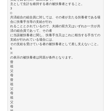
主として生計を維持する者の被扶養者とすること。
3
○
共済組合の組合員に対しては、その者が主たる扶養者である場
合に扶養手当等の支給が行わ
れることとされているので、夫婦の双方又はいずれか一方が共
済の組合員であって、その者
に当該被扶養者に関し、扶養手当又はこれに相当する手当ての
支給が行われている場合には、
その支給を受けている者の被扶養者として差し支えないこと。
6
※
の表示の被扶養者は同居が条件となります。
曾
祖
父
母
曾
祖
父
母
祖
父
母
祖