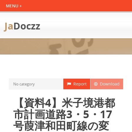
Ja
Doczz
Report
Download
No category
【資料4】米子境港都
市計画道路3・5・17
号葭津和田町線の変