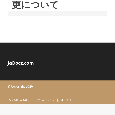
更について
JaDocz.com
© Copyright 2026
ABOUT JADOCZ
DMCA / GDPR
REPORT