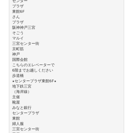
センター
プラザ
東館6F
さん
プラザ
阪神神戸三宮
そごう
マルイ
三宮センター街
京町筋
神戸
国際会館
こちらのエレベーターで
6階までお越しください
歩道橋
★センタープラザ東館6F★
地下鉄三宮
（海岸線）
主催
靴屋
みなと銀行
センタープラザ
東館
婦人服
三宮センター街