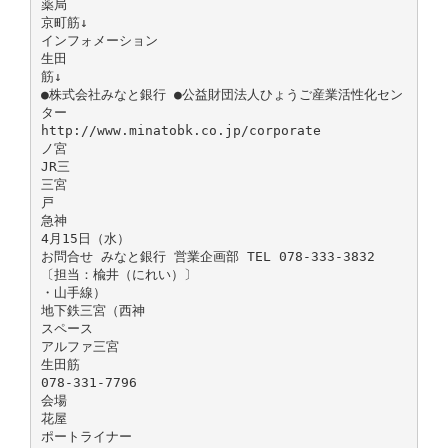
薬局
京町筋↓
インフォメーション
生田
筋↓
●株式会社みなと銀行 ●公益財団法人ひょうご産業活性化セン
ター
http://www.minatobk.co.jp/corporate
ノ宮
JR三
三宮
戸
急神
4月15日（水）
お問合せ みなと銀行 営業企画部 TEL 078-333-3832
〔担当：楡井（にれい）〕
・山手線）
地下鉄三宮（西神
スペース
アルファ三宮
生田筋
078-331-7796
会場
花屋
ポートライナー