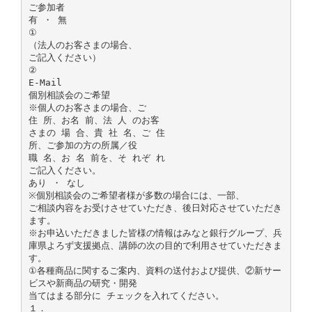
ご参加者
有 ・ 無
①
（法人のお客さまの場合、
ご記入ください）
②
E-Mail
個別相談会のご希望
※個人のお客さまの場合、ご
住 所、お名 前、法 人 のお客
さまの 場 合、貴 社 名、ご 住
所、ご参加の方の所属／役
職 名、お 名 前を、そ れぞ れ
ご記入ください。
あり ・ なし
※個別相談会のご希望者様が多数の場合には、一部、
ご相談内容をお受けさせていただき、後日対応させていただき
ます。
※お申込いただきました皆様の情報はみなと銀行グループ、兵
庫県よろず支援拠点、講師の次の目的で利用させていただきま
す。
①各種商品に関するご案内、資料の送付および提供、②新サー
ビスや新商品の研究・開発
当てはまる部分に チェックを入れてください。
１．