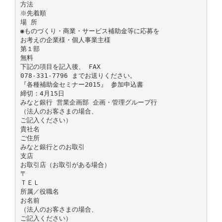
方法
※先着順
場 所
◉ものづくり・商業・サービス補助金等に応募を
お考えの企業様・個人事業主様
第１部
無料
下記の項目を記入後、 FAX
078-331-7796 までお送りください。
『各種補助金セミナー2015』 参加申込書
締切：4月15日
みなと銀行 営業企画部 企画・管理グループ行
（法人のお客さまの場合、
ご記入ください）
貴社名
ご住所
みなと銀行とのお取引
支店
お取引店（お取引がある場合）
〒
ＴＥＬ
所属／役職名
お名前
（法人のお客さまの場合、
ご記入ください）