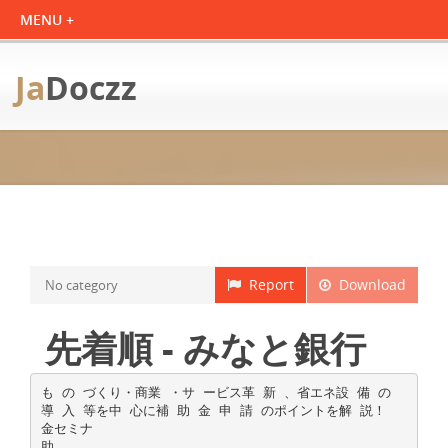
Ja
Doczz
Report
Download
No category
先着順 - みなと銀行
も の づくり・商業 ・サ ービス革 新 、省エネ設 備 の
導 入 等を中 心に補 助 金 申 請 のポイントを解 説！
金セミナ
助