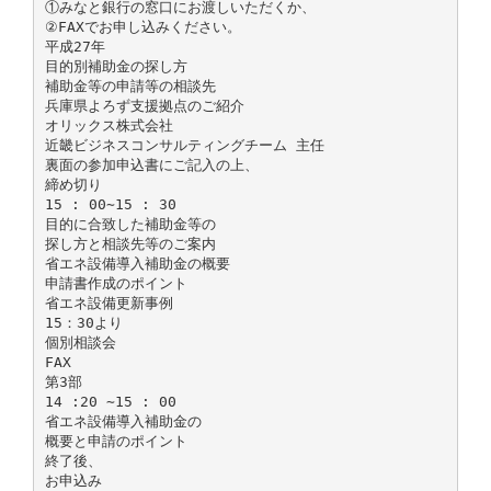
①みなと銀行の窓口にお渡しいただくか、
②FAXでお申し込みください。
平成27年
目的別補助金の探し方
補助金等の申請等の相談先
兵庫県よろず支援拠点のご紹介
オリックス株式会社
近畿ビジネスコンサルティングチーム 主任
裏面の参加申込書にご記入の上、
締め切り
15 : 00∼15 : 30
目的に合致した補助金等の
探し方と相談先等のご案内
省エネ設備導入補助金の概要
申請書作成のポイント
省エネ設備更新事例
15：30より
個別相談会
FAX
第3部
14 :20 ∼15 : 00
省エネ設備導入補助金の
概要と申請のポイント
終了後、
お申込み