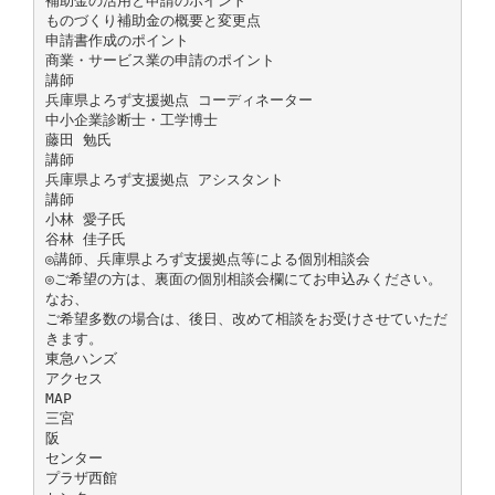
補助金の活用と申請のポイント
ものづくり補助金の概要と変更点
申請書作成のポイント
商業・サービス業の申請のポイント
講師
兵庫県よろず支援拠点 コーディネーター
中小企業診断士・工学博士
藤田 勉氏
講師
兵庫県よろず支援拠点 アシスタント
講師
小林 愛子氏
谷林 佳子氏
◎講師、兵庫県よろず支援拠点等による個別相談会
◎ご希望の方は、裏面の個別相談会欄にてお申込みください。
なお、
ご希望多数の場合は、後日、改めて相談をお受けさせていただ
きます。
東急ハンズ
アクセス
MAP
三宮
阪
センター
プラザ西館