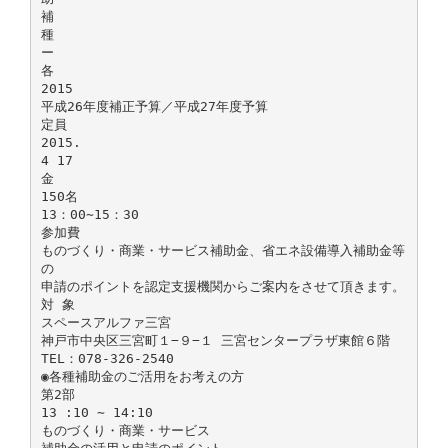
補
種
ー
各
2015
平成26年度補正予算／平成27年度予算
定員
2015.
4 17
金
150名
13：00∼15：30
参加費
ものづくり・商業・サービス補助金、省エネ設備導入補助金等
の
申請のポイントを認定支援機関からご案内をさせて頂きます。
対 象
スペースアルファ三宮
神戸市中央区三宮町１−９−１ 三宮センタープラザ東館６階
TEL：078-326-2540
◉各種補助金のご活用をお考えの方
第2部
13 :10 ∼ 14:10
ものづくり・商業・サービス