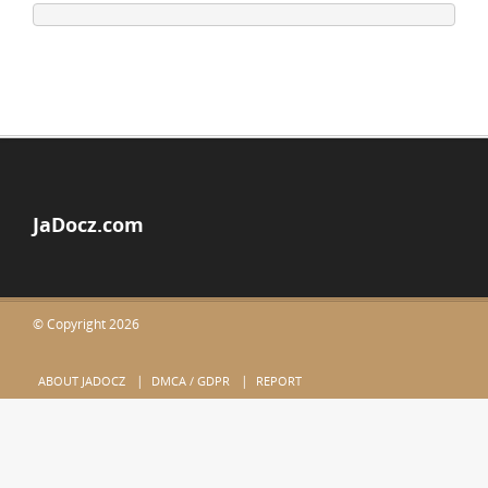
JaDocz.com
© Copyright 2026
ABOUT JADOCZ
DMCA / GDPR
REPORT