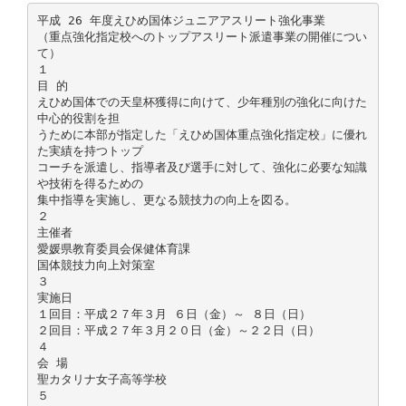
平成 26 年度えひめ国体ジュニアアスリート強化事業
（重点強化指定校へのトップアスリート派遣事業の開催につい
て）
１
目 的
えひめ国体での天皇杯獲得に向けて、少年種別の強化に向けた
中心的役割を担
うために本部が指定した「えひめ国体重点強化指定校」に優れ
た実績を持つトップ
コーチを派遣し、指導者及び選手に対して、強化に必要な知識
や技術を得るための
集中指導を実施し、更なる競技力の向上を図る。
２
主催者
愛媛県教育委員会保健体育課
国体競技力向上対策室
３
実施日
１回目：平成２７年３月 ６日（金）～ ８日（日）
２回目：平成２７年３月２０日（金）～２２日（日）
４
会 場
聖カタリナ女子高等学校
５