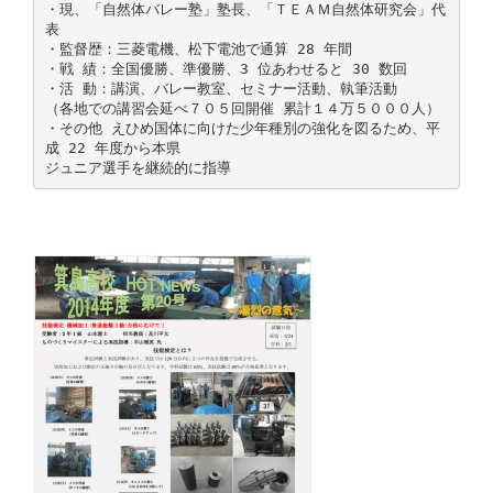
・現、「自然体バレー塾」塾長、「ＴＥＡＭ自然体研究会」代
表
・監督歴：三菱電機、松下電池で通算 28 年間
・戦 績：全国優勝、準優勝、3 位あわせると 30 数回
・活 動：講演、バレー教室、セミナー活動、執筆活動
（各地での講習会延べ７０５回開催 累計１４万５０００人）
・その他 えひめ国体に向けた少年種別の強化を図るため、平
成 22 年度から本県