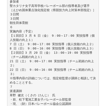
参加者
聖カタリナ女子高等学校バレーボール部の指導者及び選手
［えひめ国体重点強化指定校（県競技力向上対策本部指定）］
３日間
３日間
朝生田体育館
６
実施内容（予定）
【１回目】3 月 6 日（金） 9：00～17：00 実技指導（個
人技能の向上１）
7 日（土） 9：00～17：00 実技指導（個人技能の向上２）
8 日（日） 9：00～16：00 実技指導（個人技能の向上３）
【２回目】3 月 20 日（金） 13：00～19：00 実技指導
（チーム戦術の向上１）
21 日（土） 9：00～17：00 実技指導（チーム戦術の向上
２）
22 日（日） 9：00～16：00 実技指導（チーム戦術の向上
３）
※指導内容の詳細については、指定校監督が講師と相談して決
めることとする。
７
派遣講師
草野 健次（くさの けんじ） 氏
・前、松下電池工業女子バレーボール部監督
・現、（財）日本バレーボール協会公認講師