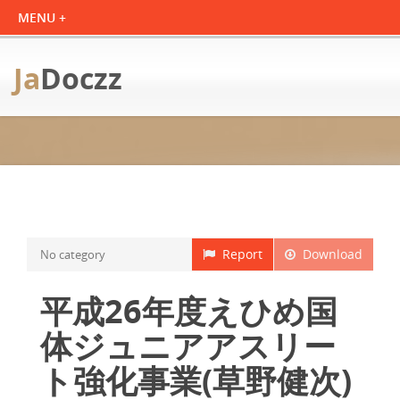
Ja
Doczz
Report
Download
No category
平成26年度えひめ国
体ジュニアアスリー
ト強化事業(草野健次)