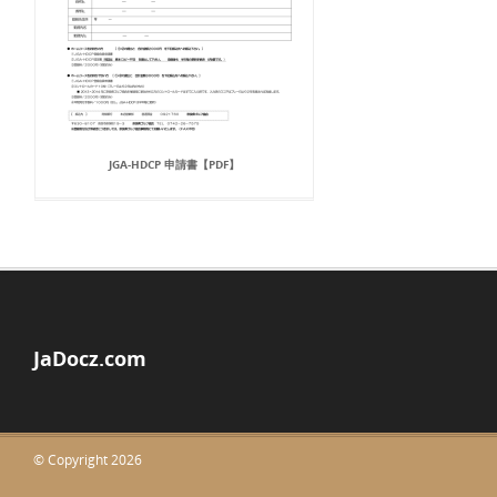
JGA-HDCP 申請書【PDF】
JaDocz.com
© Copyright 2026