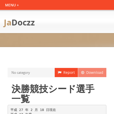
Ja
Doczz
Report
Download
No category
決勝競技シード選手
一覧
平成 27 年 2 月 18 日現在