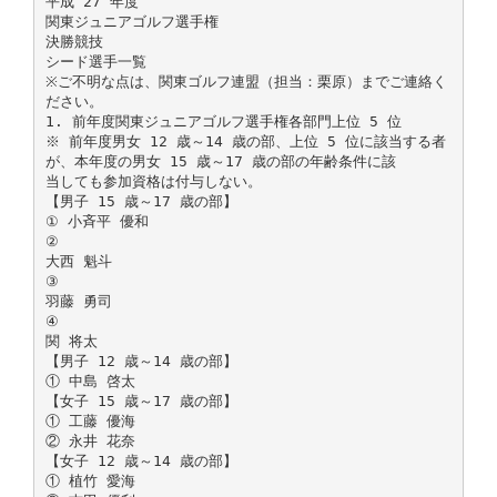
平成 27 年度
関東ジュニアゴルフ選手権
決勝競技
シード選手一覧
※ご不明な点は、関東ゴルフ連盟（担当：栗原）までご連絡く
ださい。
1. 前年度関東ジュニアゴルフ選手権各部門上位 5 位
※ 前年度男女 12 歳～14 歳の部、上位 5 位に該当する者
が、本年度の男女 15 歳～17 歳の部の年齢条件に該
当しても参加資格は付与しない。
【男子 15 歳～17 歳の部】
① 小斉平 優和
②
大西 魁斗
③
羽藤 勇司
④
関 将太
【男子 12 歳～14 歳の部】
① 中島 啓太
【女子 15 歳～17 歳の部】
① 工藤 優海
② 永井 花奈
【女子 12 歳～14 歳の部】
① 植竹 愛海