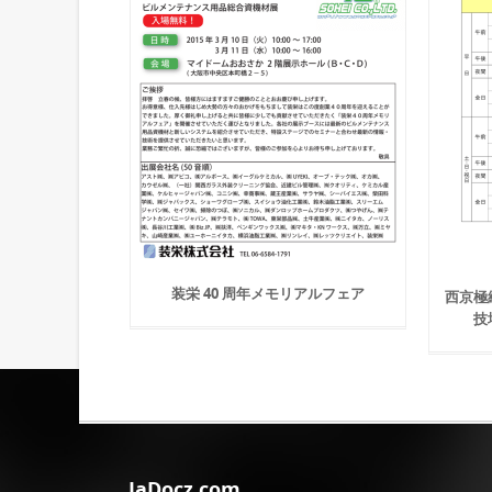
装栄 40 周年メモリアルフェア
西京極
技
JaDocz.com