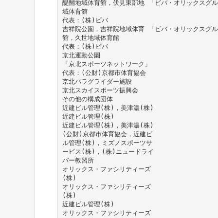
醍醐地域体育館，伏見東部地 「ビバ・オリックスグ
域体育館
代表：(株)ビバ
吉祥院公園，吉祥院地域体育 「ビバ・オリックスグ
館，久世地域体育館
代表：(株)ビバ
京北運動公園
「京北スポーツネットワーク」
代表：(公財)京都市体育協会
京北パラグライダー施設
京北スカイスポーツ振興会
その他の構成団体
近建ビル管理(株)，美津濃(株)
近建ビル管理(株)
近建ビル管理(株)，美津濃(株)
(公財)京都市体育協会，近建ビ
ル管理(株)，ミズノスポーツサ
ービス(株)，(株)ニュードライ
バー教習所
オリックス・ファシリティーズ
(株)
オリックス・ファシリティーズ
(株)
近建ビル管理(株)
オリックス・ファシリティーズ