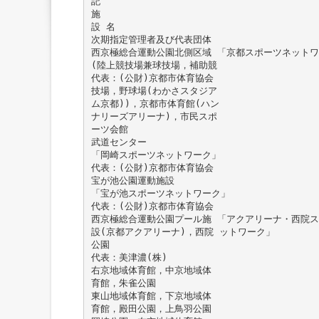
記
施
設 名
次期指定管理者及び代表団体
西京極総合運動公園北側区域 「京都スポーツネット
(陸上競技場兼球技場，補助競
代表：(公財)京都市体育協会
技場，野球場(わかさスタジア
ム京都))，京都市体育館(ハン
ナリーズアリーナ)，市民スポ
ーツ会館
武道センター
「岡崎スポーツネットワーク」
代表：(公財)京都市体育協会
宝が池公園運動施設
「宝が池スポーツネットワーク」
代表：(公財)京都市体育協会
西京極総合運動公園プール施 「アクアリーナ・西院
設(京都アクアリーナ)，西院 ットワーク」
公園
代表：美津濃(株)
右京地域体育館，中京地域体
育館，朱雀公園
東山地域体育館，下京地域体
育館，殿田公園，上鳥羽公園