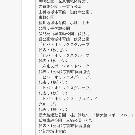
岡崎公園，左京地域体育館，
岩倉東公園，一乗寺公園
山科地域体育館，勧修寺公園，
東野公園
桂川地域体育館，小畑川中央
公園，牛ケ瀬公園
伏見桃山城運動公園，伏見北
堀公園地域体育館，伏見公園
「ビバ・オリックスグループ」
代表：(株)ビバ
「ビバ・オリックスグループ」
代表：(株)ビバ
「左京スポーツネットワーク」
代表：(公財)京都市体育協会
「ビバ・オリックスグループ」
代表：(株)ビバ
「ビバ・オリックスグループ」
代表：(株)ビバ
「ビバ・オリックス・リコメンド
グループ」
代表：(株)ビバ
横大路運動公園，桂川緑地久 「横大路スポーツネッ
我橋東詰公園，三栖公園,伏見
代表：(公財)京都市体育協会
北部地域体育館