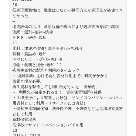
10
③処理困難物は、数量は少ないが処理方法が処理先が確保でき
なかった。
→
場内設備の活用、新規設備の導入により処理方法を試行錯誤。
漁網：選別→破砕→焼却
ＦＲＰ：破砕→焼却
11
肥料：津波堆積物と混合不溶化→再利用
飼料：袋詰め→焼却
油混じり土：不溶化→再利用
液物：飼料と混合→焼却 12
④再生資材の製造と利用のタイムラグ
→ 復興事業における再生資材利用までに時間がかかり、
仮置き場が必要。
再生資材を製造しても利用先がないと「廃棄物」
⇒・利用先が確定されるまで、資材保管場所を確保
・土壌洗浄により製造した砂は、サンドコンパクションパイル
用資材として利用（リサイクルには有効）
・焼却灰造粒固化物、洗浄後の礫、不燃物などは港湾埋立資材
として利用
資材保管場所
洗浄砂はサンドコンパクションパイル用
13
資材として利用