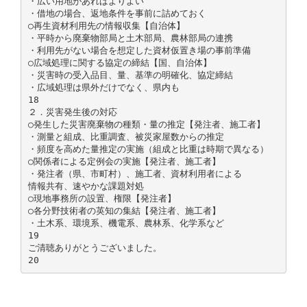
・広い用地があればよりよい
・借地の場合、返地条件を事前に詰めておく
○再生資材利用先の情報収集【自治体】
・平時から廃棄物部局と土木部局、農林部局の連携
・利用先がない場合を想定した資材仮置き場の事前準備
○広域処理に関する協定の締結【国、自治体】
・災害時の受入品目、量、基準の明確化、協定締結
・広域処理は県外だけでなく、県内も
18
２．災害発生後の対応
○発生した災害廃棄物の種類・量の推定【発注者、施工者】
・測量と組成、比重調査、被災家屋数からの推定
・頻度を高めた量推定の実施（組成と比重は時期で異なる）
○関係者による定例会の実施【発注者、施工者】
・発注者（県、市町村）、施工者、資材利用者による
情報共有、速やかな課題対処
○現地事務所の設置、権限【発注者】
○各分野技術者の英知の集結【発注者、施工者】
・土木系、環境系、機電系、農林系、化学系など
19
ご清聴ありがとうございました。