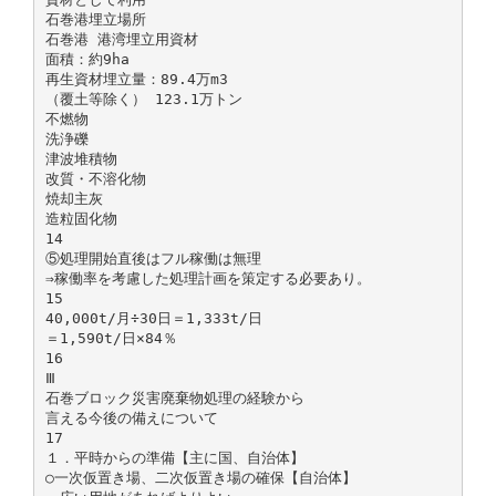
石巻港埋立場所
石巻港 港湾埋立用資材
面積：約9ha
再生資材埋立量：89.4万m3
（覆土等除く） 123.1万トン
不燃物
洗浄礫
津波堆積物
改質・不溶化物
焼却主灰
造粒固化物
14
⑤処理開始直後はフル稼働は無理
⇒稼働率を考慮した処理計画を策定する必要あり。
15
40,000t/月÷30日＝1,333t/日
＝1,590t/日×84％
16
Ⅲ
石巻ブロック災害廃棄物処理の経験から
言える今後の備えについて
17
１．平時からの準備【主に国、自治体】
○一次仮置き場、二次仮置き場の確保【自治体】