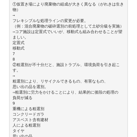
①仮置き場により廃棄物の組成が大きく異なる（がれきは生き
物）
→
フレキシブルな処理ラインの変更が必要。
（例：混合廃棄物の破砕選別の前処理として土砂分級を実施）
⇒コア施設は定置式でいいが、移動式も組み合わせることが望
ましい。
定置式
移動式
7
8
②粗選別が不十分だと、施設トラブル、環境負荷を引き起こ
す。
→
粗選別により、リサイクルできるもの、有害なもの、
思い出の品を選別。
⇒粗選別に労力をかけることにより、結果的に後段の処理の
負荷が減る
9
重機による粗選別
コンクリードガラ
アスベスト含有建材
人による粗選別
タイヤ
思い出の品