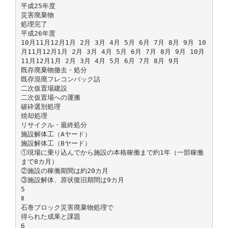
平成25年度
災害廃棄物
処理完了
平成26年度
10月11月12月1月 2月 3月 4月 5月 6月 7月 8月 9月 10
月11月12月1月 2月 3月 4月 5月 6月 7月 8月 9月 10月
11月12月1月 2月 3月 4月 5月 6月 7月 8月 9月
既存廃棄物撤去・処分
既存混廃フレコンバック詰
二次仮置場建設
二次仮置場への運搬
破砕選別処理
焼却処理
リサイクル・最終処分
施設解体工（Aヤード）
施設解体工（Bヤード）
①現場に乗り込んでから施設の本格稼働まで約1年（一部稼働
まで8カ月）
②施設の稼働期間は約20カ月
③施設解体、原状復旧期間は9カ月
5
Ⅱ
石巻ブロック災害廃棄物処理で
得られた成果と課題
6