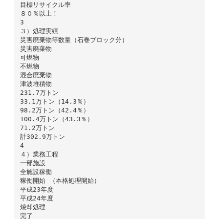
目標リサイクル率
８０％以上！
3
３）処理実績
災害廃棄物等数量（石巻ブロック分）
災害廃棄物
可燃物
不燃物
混合廃棄物
津波堆積物
231.7万トン
33.1万トン（14.3％）
98.2万トン（42.4％）
100.4万トン（43.3％）
71.2万トン
計302.9万トン
4
４）業務工程
一部施設
全施設稼働
稼働開始 （本格処理開始）
平成23年度
平成24年度
焼却処理
完了