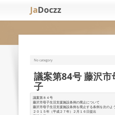
Ja
Doczz
No category
議案第84号 藤沢
子
議案第８４号
藤沢市母子生活支援施設条例の廃止について
藤沢市母子生活支援施設条例を廃止する条例を次のよ
２０１５年（平成２７年）２月１６日提出