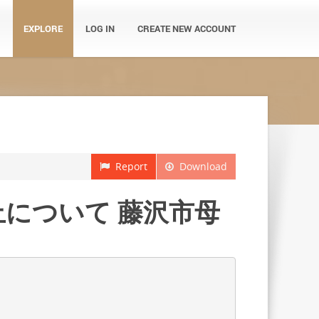
EXPLORE
LOG IN
CREATE NEW ACCOUNT
Report
Download
止について 藤沢市母