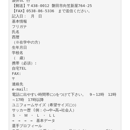
袋井SC 行
【郵送】〒438-0012 磐田市向笠新屋764-25
【FAX】0538-86-5336 まで送信ください。
記入日： 月 日
基本情報
フリガナ
氏名
西暦
（※在学中の方）
生年月日
学校名
（ 歳）
携帯（必須）:
自宅TEL
FAX:
〒
連絡先
e-mail:
電話に出やすい時間帯に○をつけて下さい。 9～12時 12時
～17時 17時以降
ユニフォームサイズ（希望サイズに○）
サッカー歴 (例：小→中→高→社会人）
Ｓ ・ Ｍ ・ Ｌ ・ ＬＬ
→ → → → 基本データ
選手プロフィール