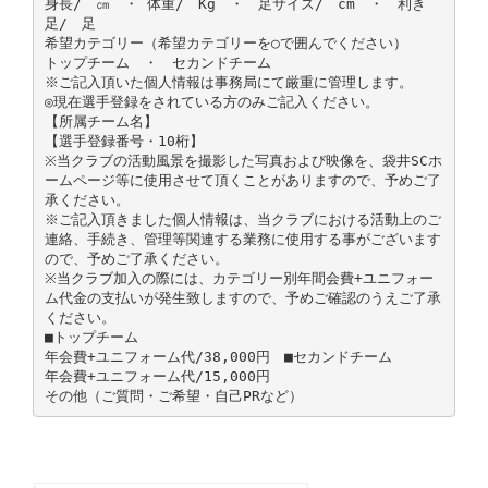
身長/ ㎝ ・ 体重/ Kg ・ 足サイズ/ cm ・ 利き
足/ 足
希望カテゴリー（希望カテゴリーを○で囲んでください）
トップチーム ・ セカンドチーム
※ご記入頂いた個人情報は事務局にて厳重に管理します。
◎現在選手登録をされている方のみご記入ください。
【所属チーム名】
【選手登録番号・10桁】
※当クラブの活動風景を撮影した写真および映像を、袋井SCホ
ームページ等に使用させて頂くことがありますので、予めご了
承ください。
※ご記入頂きました個人情報は、当クラブにおける活動上のご
連絡、手続き、管理等関連する業務に使用する事がございます
ので、予めご了承ください。
※当クラブ加入の際には、カテゴリー別年間会費+ユニフォー
ム代金の支払いが発生致しますので、予めご確認のうえご了承
ください。
■トップチーム
年会費+ユニフォーム代/38,000円 ■セカンドチーム
年会費+ユニフォーム代/15,000円