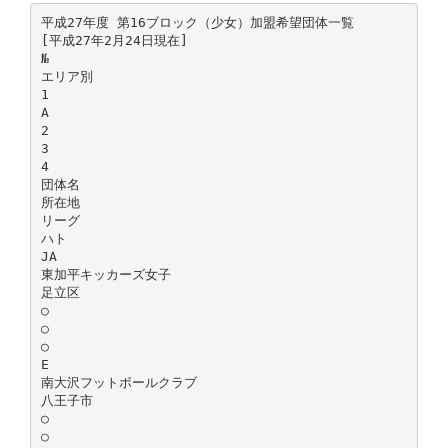
平成27年度 第16ブロック（少女）加盟希望団体一覧
[平成27年2月24日現在]
№
エリア別
1
A
2
3
4
団体名
所在地
リーグ
ハト
JA
東加平キッカーズ女子
足立区
○
○
○
E
南大沢フットボールクラブ
八王子市
○
○