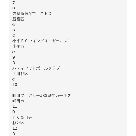
7
D
内藤新宿なでしこＦＣ
新宿区
○
8
C
小平ＦＣウィングス・ガールズ
小平市
○
9
B
バディフットボールクラブ
世田谷区
○
10
E
町田フェアリーJSS忠生ガールズ
町田市
11
D
ＦＣ高円寺
杉並区
12
B