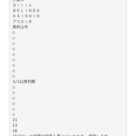
Ｇｉｒｌｓ
ＢＥＬＩＮＤＡ
ＫＡＩＳＨＩＮ
アリエッタ
東村山市
○
○
○
○
○
○
○
○
○
3/1以降判断
○
○
○
○
○
○
21
13
16