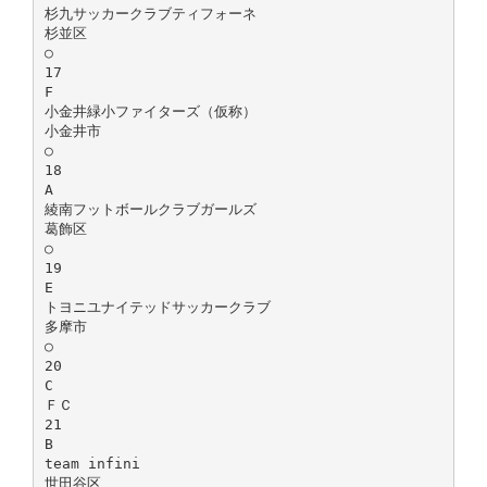
杉九サッカークラブティフォーネ
杉並区
○
17
F
小金井緑小ファイターズ（仮称）
小金井市
○
18
A
綾南フットボールクラブガールズ
葛飾区
○
19
E
トヨニユナイテッドサッカークラブ
多摩市
○
20
C
ＦＣ
21
B
team infini
世田谷区