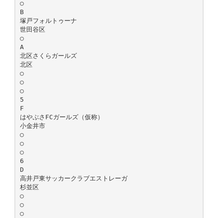
○
B
塚戸フォルトゥーナ
世田谷区
○
A
北区さくらガールズ
北区
○
○
○
5
F
はやぶさFCガールズ（仮称）
小金井市
○
○
○
6
D
高井戸東サッカークラブエストレーガ
杉並区
○
○
○