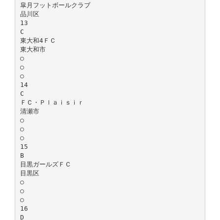
皐月フットボールクラブ
品川区
13
C
東大和4ＦＣ
東大和市
○
○
○
14
C
ＦＣ・Ｐｌａｉｓｉｒ
清瀬市
○
○
○
15
B
目黒ガールズＦＣ
目黒区
○
○
○
16
D