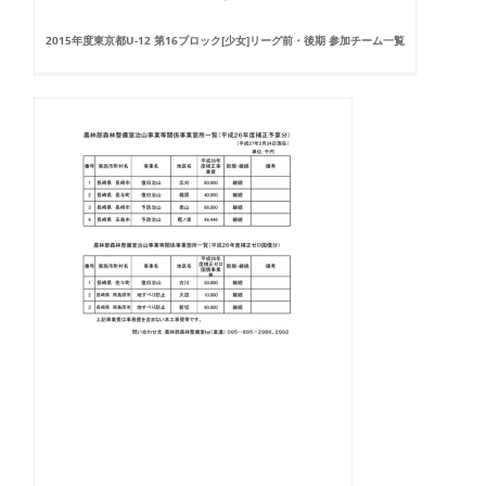
2015年度東京都U-12 第16ブロック[少女]リーグ前・後期 参加チーム一覧