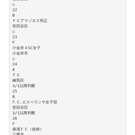
○
22
B
ＦＣアマゾネス明正
世田谷区
○
23
F
小金井４SC女子
小金井市
○
24
A
ＦＣ
練馬区
3/1以降判断
25
B
F.C.エスペランサ女子部
世田谷区
3/1以降判断
26
F
南浦ＦＣ（仮称）
三鷹市