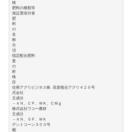
検
肥料の種類等
保証票添付者
肥
料
の
名
称
分
項
指定配合肥料
査
の
析
検
目
住商アグリビジネス株 高度複合アグリ４２５号
式会社
主成分
－ＡＮ、ＣＰ、ＷＫ、ＣＭｇ
株式会社ワコー農材
主成分
－ＡＮ、ＳＰ、ＷＫ
デントコーン３０３号
概