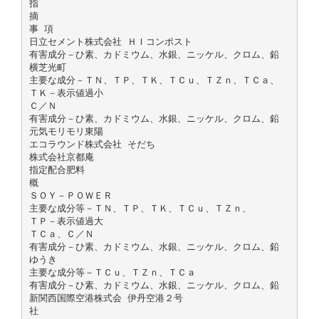
指
摘
事 項
日立セメント株式会社 ＨＩコンポスト
有害成分－ひ素、カドミウム、水銀、ニッケル、クロム、鉛
横芝光町
主要な成分－ＴＮ、ＴＰ、ＴＫ、ＴＣｕ、ＴＺｎ、ＴＣａ、
ＴＫ－表示値過小
Ｃ／Ｎ
有害成分－ひ素、カドミウム、水銀、ニッケル、クロム、鉛
元気モリモリ東陽
エコラウンド株式会社 そだち
株式会社京都庵
指定配合肥料
概
ＳＯＹ－ＰＯＷＥＲ
主要な成分等－ＴＮ、ＴＰ、ＴＫ、ＴＣｕ、ＴＺｎ、
ＴＰ－表示値過大
ＴＣａ、Ｃ／Ｎ
有害成分－ひ素、カドミウム、水銀、ニッケル、クロム、鉛
ゆうき
主要な成分等－ＴＣｕ、ＴＺｎ、ＴＣａ
有害成分－ひ素、カドミウム、水銀、ニッケル、クロム、鉛
新関西国際空港株式会 伊丹空港２号
社