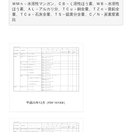
ＷＭｎ－水溶性マンガン、ＣＢ－く溶性ほう素、ＷＢ－水溶性
ほう素、ＡＬ－アルカリ分、ＴＣｕ－銅全量、ＴＺｎ－亜鉛全
量、ＴＣａ－石灰全量、ＴＳ－硫黄分全量、Ｃ／Ｎ－炭素窒素
平成25年12月（PDF:101KB）