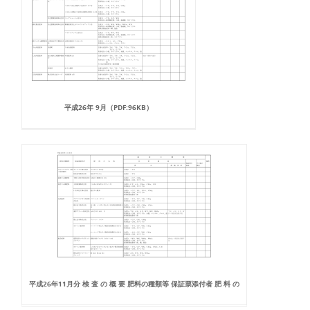
平成26年 9月（PDF:96KB）
平成26年11月分 検 査 の 概 要 肥料の種類等 保証票添付者 肥 料 の