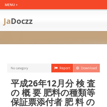
Ja
Doczz
Report
Download
No category
平成26年12月分 検 査
の 概 要 肥料の種類等
保証票添付者 肥 料 の