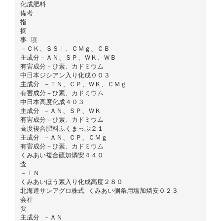
化成肥料
備考
指
摘
事 項
－ＣＫ、ＳＳｉ、ＣＭｇ、ＣＢ
主成分－ＡＮ、ＳＰ、ＷＫ、ＷＢ
有害成分－ひ素、カドミウム
中日本ジシアン入り化成００３
主成分 －ＴＮ、ＣＰ、ＷＫ、ＣＭｇ
有害成分－ひ素、カドミウム
中日本高度化成４０３
主成分 －ＡＮ、ＳＰ、ＷＫ
有害成分－ひ素、カドミウム
高度複合肥料ふくまっぷ２１
主成分 －ＡＮ、ＣＰ、ＣＭｇ
有害成分－ひ素、カドミウム
くみあい複合硫加燐安４４０
査
－ＴＮ
くみあいほう素入り化成高度２８０
北海道サンアグロ株式 くみあい側条用塩加燐安０２３
会社
要
主成分 －ＡＮ