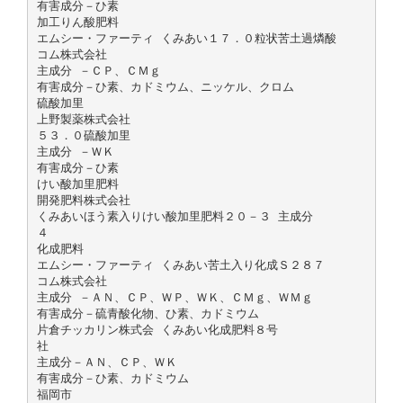
有害成分－ひ素
加工りん酸肥料
エムシー・ファーティ くみあい１７．０粒状苦土過燐酸
コム株式会社
主成分 －ＣＰ、ＣＭｇ
有害成分－ひ素、カドミウム、ニッケル、クロム
硫酸加里
上野製薬株式会社
５３．０硫酸加里
主成分 －ＷＫ
有害成分－ひ素
けい酸加里肥料
開発肥料株式会社
くみあいほう素入りけい酸加里肥料２０－３ 主成分
４
化成肥料
エムシー・ファーティ くみあい苦土入り化成Ｓ２８７
コム株式会社
主成分 －ＡＮ、ＣＰ、ＷＰ、ＷＫ、ＣＭｇ、ＷＭｇ
有害成分－硫青酸化物、ひ素、カドミウム
片倉チッカリン株式会 くみあい化成肥料８号
社
主成分－ＡＮ、ＣＰ、ＷＫ
有害成分－ひ素、カドミウム
福岡市