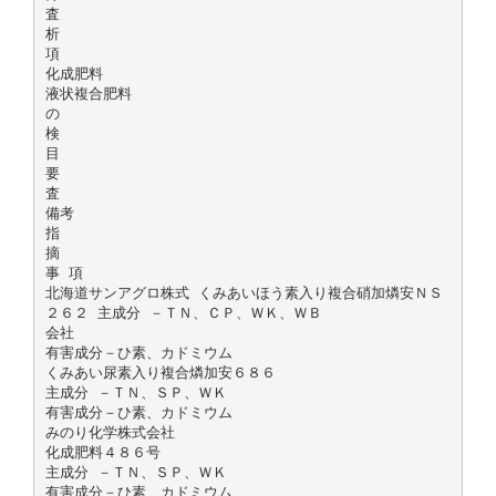
査
析
項
化成肥料
液状複合肥料
の
検
目
要
査
備考
指
摘
事 項
北海道サンアグロ株式 くみあいほう素入り複合硝加燐安ＮＳ
２６２ 主成分 －ＴＮ、ＣＰ、ＷＫ、ＷＢ
会社
有害成分－ひ素、カドミウム
くみあい尿素入り複合燐加安６８６
主成分 －ＴＮ、ＳＰ、ＷＫ
有害成分－ひ素、カドミウム
みのり化学株式会社
化成肥料４８６号
主成分 －ＴＮ、ＳＰ、ＷＫ
有害成分－ひ素、カドミウム