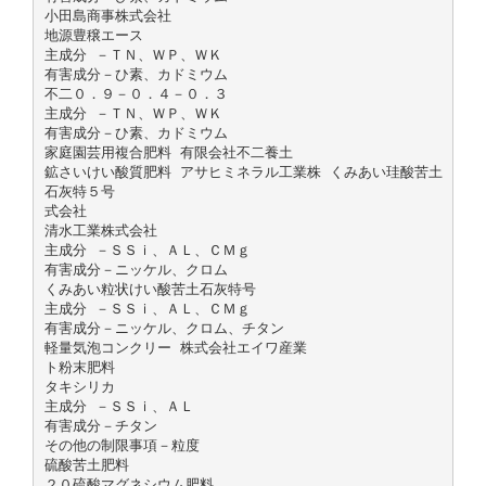
小田島商事株式会社
地源豊穣エース
主成分 －ＴＮ、ＷＰ、ＷＫ
有害成分－ひ素、カドミウム
不二０．９－０．４－０．３
主成分 －ＴＮ、ＷＰ、ＷＫ
有害成分－ひ素、カドミウム
家庭園芸用複合肥料 有限会社不二養土
鉱さいけい酸質肥料 アサヒミネラル工業株 くみあい珪酸苦土
石灰特５号
式会社
清水工業株式会社
主成分 －ＳＳｉ、ＡＬ、ＣＭｇ
有害成分－ニッケル、クロム
くみあい粒状けい酸苦土石灰特号
主成分 －ＳＳｉ、ＡＬ、ＣＭｇ
有害成分－ニッケル、クロム、チタン
軽量気泡コンクリー 株式会社エイワ産業
ト粉末肥料
タキシリカ
主成分 －ＳＳｉ、ＡＬ
有害成分－チタン
その他の制限事項－粒度
硫酸苦土肥料
２０硫酸マグネシウム肥料