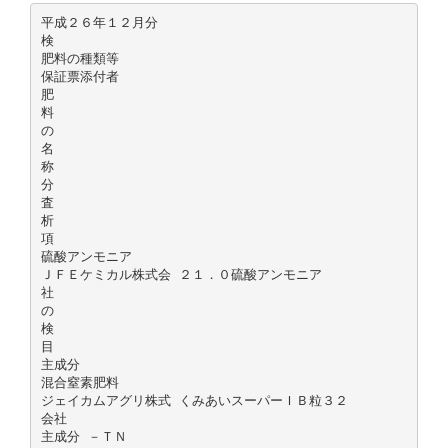
平成２６年１２月分
検
肥料の種類等
保証票添付者
肥
料
の
名
称
分
査
析
項
硫酸アンモニア
ＪＦＥケミカル株式会 ２１．０硫酸アンモニア
社
の
検
目
主成分
混合窒素肥料
ジェイカムアグリ株式 くみあいスーパーＩＢ粒３２
会社
主成分 －ＴＮ