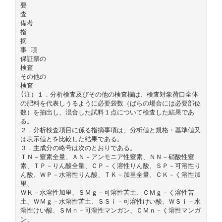
要
査
備考
指
摘
事 項
保証票の
検査
その他の
検査
(注）１．分析検査及びその他の検査欄は、検査対象荷口全体
の肥料を代表しうるように必要袋数（ばらの場合には必要部位
数）を抽出し、混合した試料１点について検査した結果であ
る。
２．分析検査項目に係る指摘事項は、分析値と規格・基準値又
は表示値とを比較した結果である。
３．主成分の略号は次のとおりである。
ＴＮ－窒素全量、ＡＮ－アンモニア性窒素、ＮＮ－硝酸性窒
素、ＴＰ－りん酸全量、ＣＰ－く溶性りん酸、ＳＰ－可溶性り
ん酸、ＷＰ－水溶性りん酸、ＴＫ－加里全量、ＣＫ－く溶性加
里、
ＷＫ－水溶性加里、ＳＭｇ－可溶性苦土、ＣＭｇ－く溶性苦
土、ＷＭｇ－水溶性苦土、ＳＳｉ－可溶性けい酸、ＷＳｉ－水
溶性けい酸、ＳＭｎ－可溶性マンガン、ＣＭｎ－く溶性マンガ
ン、