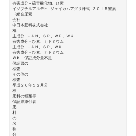
有害成分－硫青酸化物、ひ素
イソブチルアルデヒ ジェイカムアグリ株式 ３０ＩＢ窒素
ド縮合尿素
会社
中日本肥料株式会社
概
主成分 －ＡＮ、ＳＰ、ＷＰ、ＷＫ
有害成分－ひ素、カドミウム
主成分 －ＡＮ、ＳＰ、ＷＫ
有害成分－ひ素、カドミウム
ＷＫ－保証成分量不足
保証票の
検査
その他の
検査
平成２６年１２月分
検
肥料の種類等
保証票添付者
肥
料
の
名
称
分