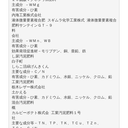
主成分 －ＷＭｇ
有害成分－ひ素
内海工業株式会社
液体微量要素複合肥 スギムラ化学工業株式 液体微量要素複合
肥料サンテインＧＴ－９
料
会社
主成分 －ＷＭｎ、ＷＢ
有害成分－ひ素
効果発現促進材－モリブデン、銅、亜鉛、鉄
し尿汚泥肥料
白子町
しらこ活緑げんきくん
主要な成分－Ｃ／Ｎ
有害成分－ひ素、カドミウム、水銀、ニッケル、クロム、鉛
工業汚泥肥料
栃木レザー株式会社
土かえる
有害成分－ひ素、カドミウム、水銀、ニッケル、クロム、鉛
混合汚泥肥料
概
カルビーポテト株式会 工業汚泥肥料１号
社
主要な成分等－ＴＮ、ＴＰ、ＴＫ、ＴＣｕ、ＴＺｎ、