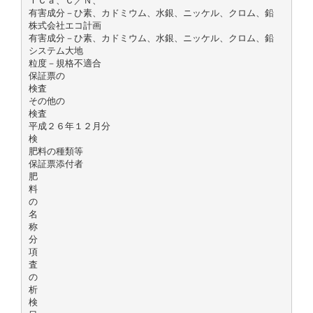
ＴＣａ、Ｃ／Ｎ、
有害成分－ひ素、カドミウム、水銀、ニッケル、クロム、鉛
株式会社エコ計画
有害成分－ひ素、カドミウム、水銀、ニッケル、クロム、鉛
システム大地
粒度－規格不適合
保証票の
検査
その他の
検査
平成２６年１２月分
検
肥料の種類等
保証票添付者
肥
料
の
名
称
分
項
査
の
析
検