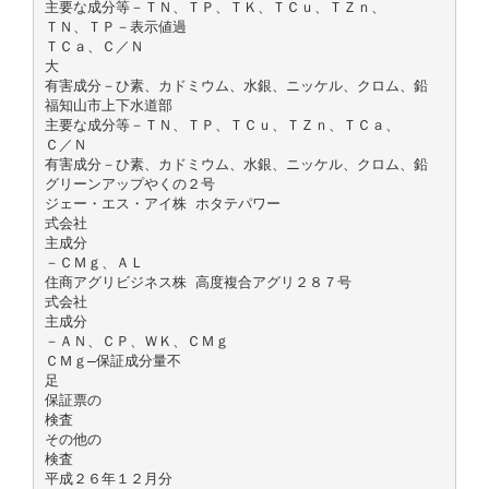
主要な成分等－ＴＮ、ＴＰ、ＴＫ、ＴＣｕ、ＴＺｎ、
ＴＮ、ＴＰ－表示値過
ＴＣａ、Ｃ／Ｎ
大
有害成分－ひ素、カドミウム、水銀、ニッケル、クロム、鉛
福知山市上下水道部
主要な成分等－ＴＮ、ＴＰ、ＴＣｕ、ＴＺｎ、ＴＣａ、
Ｃ／Ｎ
有害成分－ひ素、カドミウム、水銀、ニッケル、クロム、鉛
グリーンアップやくの２号
ジェー・エス・アイ株 ホタテパワー
式会社
主成分
－ＣＭｇ、ＡＬ
住商アグリビジネス株 高度複合アグリ２８７号
式会社
主成分
－ＡＮ、ＣＰ、ＷＫ、ＣＭｇ
ＣＭｇ―保証成分量不
足
保証票の
検査
その他の
検査
平成２６年１２月分