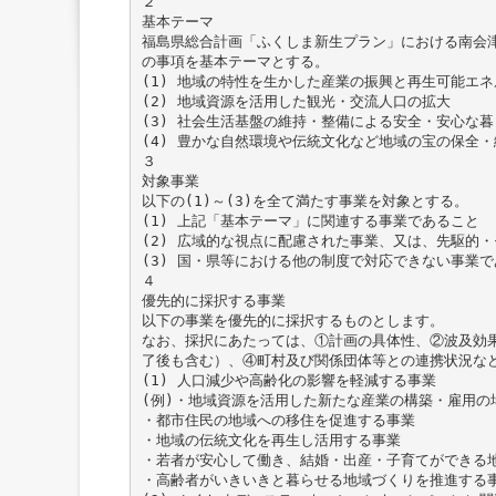
２
基本テーマ
福島県総合計画「ふくしま新生プラン」における南会
の事項を基本テーマとする。
(1) 地域の特性を生かした産業の振興と再生可能エ
(2) 地域資源を活用した観光・交流人口の拡大
(3) 社会生活基盤の維持・整備による安全・安心な
(4) 豊かな自然環境や伝統文化など地域の宝の保全・
３
対象事業
以下の(1)～(3)を全て満たす事業を対象とする。
(1) 上記「基本テーマ」に関連する事業であること
(2) 広域的な視点に配慮された事業、又は、先駆的
(3) 国・県等における他の制度で対応できない事業
４
優先的に採択する事業
以下の事業を優先的に採択するものとします。
なお、採択にあたっては、①計画の具体性、②波及効
了後も含む）、④町村及び関係団体等との連携状況な
(1) 人口減少や高齢化の影響を軽減する事業
(例)・地域資源を活用した新たな産業の構築・雇用の
・都市住民の地域への移住を促進する事業
・地域の伝統文化を再生し活用する事業
・若者が安心して働き、結婚・出産・子育てができる
・高齢者がいきいきと暮らせる地域づくりを推進する