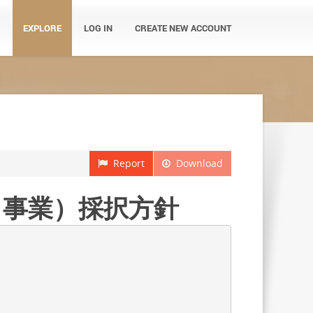
EXPLORE
LOG IN
CREATE NEW ACCOUNT
Report
Download
ト事業）採択方針