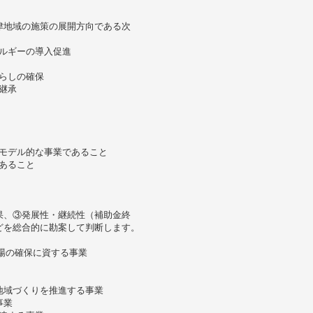
津地域の施策の展開方向である次
ネルギーの導入促進
暮らしの確保
継承
・モデル的な事業であること
であること
果、③発展性・継続性（補助金終
どを総合的に勘案して判断します。
場の確保に資する事業
地域づくりを推進する事業
事業