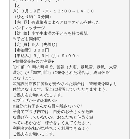
【と
き】３月１９日（木）１３:００～１４:３０
（ひとり約１０分間）
【内 容】有資格者によるアロマオイルを使った
ハンドマッサージ
【対 象】小学生未満の子どもを持つ母親
※子ども同伴可
【定 員】９人（先着順）
【参加費】３００円
【申込み】３月９日（月）９:００～
◆警報発令時のご注意◆
①午前 9 時の時点で、警報（大雨、暴風雪、暴風、大雪、
洪水）が「加古川市」に発令された場合は、終日休館
となります。
②施設開館後に警報が発令された場合は、警報発令時より
休館となります。安全に帰宅していただきますよう、
ご協力をお願いいたします。
≪プラザからのお願い≫
◎自分のお子さんから目を離さないで！
子育てプラザ内では、自分のお子さんが危険
な遊びをしていないか、お友だちと仲良く遊
べているかなど、様子をよく見てください。
利用者の皆様が気持ちよく利用できるよう