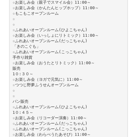
☆お楽しみ会（親子でスマイル会）11:00～
☆お楽しみ会（かんたんヒップホップ）11:00～
☆もこもこオープンルーム
☆
☆
☆ふれあいオープンルーム(ひよこちゃん)
☆お楽しみ会（いっしょにリトミック）11:00～
☆ふれあいオープンルーム(だっこちゃん)
「きのこぐも」
☆ふれあいオープンルーム(こっこちゃん)
手作り雑貨
☆お楽しみ会（おうたとリトミック）11:00～
販売
1０:３０～
☆お楽しみ会（ヨガで元気に）11:00～
☆つつじ野夢ふうせんオープンルーム
☆
☆
パン販売
☆ふれあいオープンルーム(ひよこちゃん)
1０:４５～
☆お楽しみ会（リコーダー演奏）11:00～
☆ふれあいオープンルーム(だっこちゃん)
☆ふれあいオープンルーム(こっこちゃん)
☆お楽しみ会（わらべうたあそび）11:00～