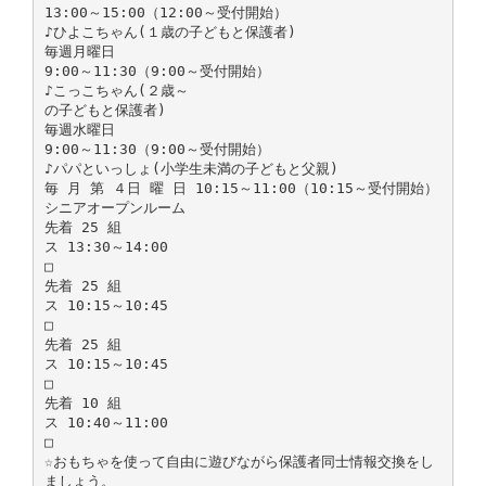
13:00～15:00（12:00～受付開始）
♪ひよこちゃん(１歳の子どもと保護者)
毎週月曜日
9:00～11:30（9:00～受付開始）
♪こっこちゃん(２歳～
の子どもと保護者)
毎週水曜日
9:00～11:30（9:00～受付開始）
♪パパといっしょ(小学生未満の子どもと父親)
毎 月 第 ４日 曜 日 10:15～11:00（10:15～受付開始）
シニアオープンルーム
先着 25 組
ス 13:30～14:00
□
先着 25 組
ス 10:15～10:45
□
先着 25 組
ス 10:15～10:45
□
先着 10 組
ス 10:40～11:00
□
☆おもちゃを使って自由に遊びながら保護者同士情報交換をし
ましょう。