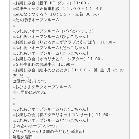
☆お楽しみ会（親子 DE ダンス）11:00～
☆健康チェック＆食事相談 １１:００～１１:４５
☆みんなでつくろう 1０:１５～（先着 30 人）
☆たんぽぽオープンルーム
☆
☆ふれあいオープンルーム（パパといっしょ）
☆ふれあいオープンルーム(ひよこちゃん)
☆お楽しみ会（りとるきっずクラブとあそぼう）11:00～
☆ふれあいオープンルーム(だっこちゃん)
☆ふれあいオープンルーム(こっこちゃん)
☆お楽しみ会（オカリナとミニシアター）11:00～
☆３月生まれのお誕生会 11:00～
☆お楽しみ会（絵本のひととき）11:００～ 誕 生 月 の お
友 だ ち
は受付があります。
☆おひさまクラブオープンルーム
少し早めに来てね。
☆
☆
☆ふれあいオープンルーム(ひよこちゃん)
☆お楽しみ会（春のクラリネットコンサート）11:00～
☆ふれあいオープンルーム(だっこちゃん)
ふれあいオープンルーム
♪だっこちゃん(０歳の子どもと保護者)
毎週火曜日