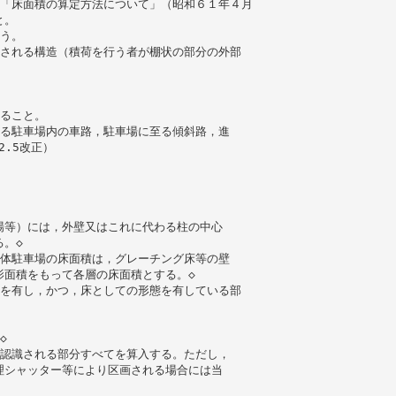
の「床面積の算定方法について」（昭和６１年４月
と。
う。
なされる構造（積荷を行う者が棚状の部分の外部
すること。
する駐車場内の車路，駐車場に至る傾斜路，進
2.5改正）
場等）には，外壁又はこれに代わる柱の中心
。◇
立体駐車場の床面積は，グレーチング床等の壁
影面積をもって各層の床面積とする。◇
屋を有し，かつ，床としての形態を有している部
◇
と認識される部分すべてを算入する。ただし，
理シャッター等により区画される場合には当