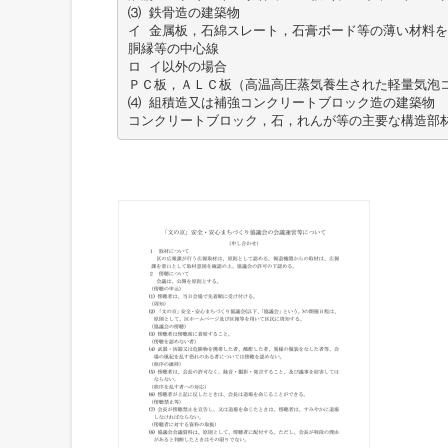
⑶ 鉄骨造の建築物
イ 金属板，石綿スレート，石膏ボード等の薄い材料
胴縁等の中心線
ロ イ以外の場合
ＰＣ板，ＡＬＣ板（高温高圧蒸気養生された軽量気泡
⑷ 組積造又は補強コンクリートブロック造の建築物