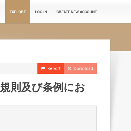
EXPLORE
LOG IN
CREATE NEW ACCOUNT
Report
Download
，規則及び条例にお