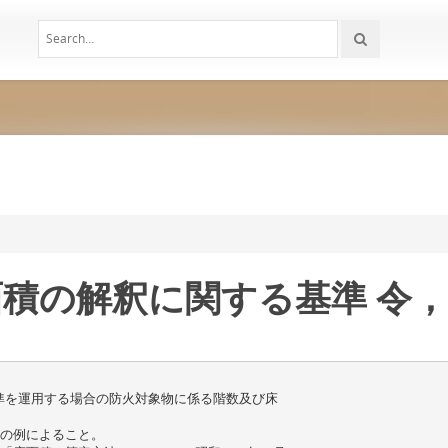
面積の解釈に関する基準 令
準を運用する場合の防火対象物に係る階数及び床
定の例によること。