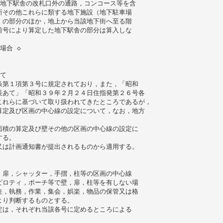
（地下駅舎の改札口外の通路，コンコース等を含
所その他これらに類する地下施設（地下駐車場
）の部分のほか，地上から当該地下街へ至る階
前号により算定した地下駅舎の部分は算入しな
場合 ◇
て
条第１項第３号に規定されており，また，「昭和
長あて」「昭和３９年２月２４日住指発第２６号各
これらに基づいて取り扱われてきたところであるが，
算定及び区画の中心線の設定について，なお，地方
面積の算定及び壁その他の区画の中心線の設定に
する。
又は計画通知書が提出されるものから適用する。
，扉，シャッター，手摺，柱等の区画の中心線
ピロティ，ポーチ等で壁，扉，柱等を有しない場
住，執務，作業，集会，娯楽，物品の保管又は格
より判断するものとする。
定は，それぞれ当該各号に定めるところによる