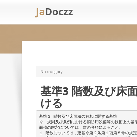
Ja
Doczz
No category
基準3 階数及び床
ける
基準３ 階数及び床面積の解釈に関する基準
令，規則及び条例における消防用設備等の技術上の基
面積の解釈については，次の各項によること。
１ 階数については，建基令第２条第１項第８号の規