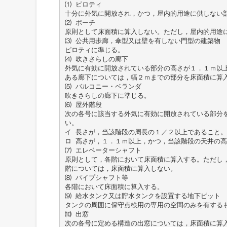
⑴ ピロティ
十分に外気に開放され，かつ，屋内的用途に供しない
⑵ ポーチ
原則として床面積に算入しない。ただし，屋内的用途
⑶ 公共用歩廊，傘型又は壁を有しない門型の建築物
ピロティに準じる。
⑷ 吹きさらしの廊下
外気に有効に開放されている部分の高さが１．１ｍ以
ある廊下については，幅２ｍまでの部分を床面積に算
⑸ バルコニー・ベランダ
吹きさらしの廊下に準じる。
⑹ 屋外階段
次の各号に該当する外気に有効に開放されている部分
い。
イ 長さが，当該階段の周長の１／２以上であること。
ロ 高さが，１．１ｍ以上，かつ，当該階段の天井の
⑺ エレベーターシャフト
原則として，各階において床面積に算入する。ただし
階については，床面積に算入しない。
⑻ パイプシャフト等
各階において床面積に算入する。
⑼ 給水タンク又は貯水タンクを設置する地下ピット
タンクの周囲に保守点検用の専用の空間のみを有する
⑽ 出窓
次の各号に定める構造の出窓については，床面積に算