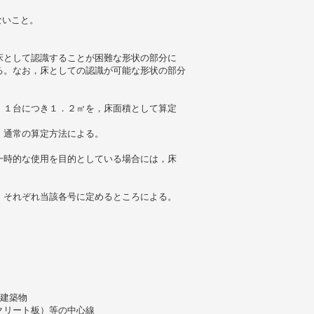
。
ないこと。
床として認識することが困難な形状の部分に
る。なお，床としての認識が可能な形状の部分
，１台につき１．２㎡を，床面積として算定
，通常の算定方法による。
一時的な使用を目的としている場合には，床
，それぞれ当該各号に定めるところによる。
の建築物
クリート板）等の中心線