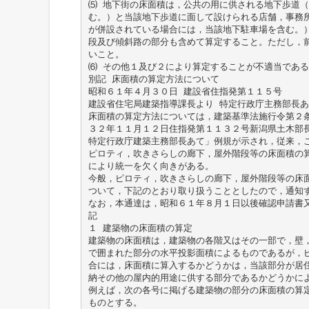
⑸ 地下街の床面積は，公共の用に供される地下歩道
む。）と当該地下歩道に面して設けられる店舗，事務
が併設されている場合には，当該地下駐車場を含む。
段及び傾斜路の部分も含めて算定すること。ただし，
いこと。
⑹ その他１及び２により算定することが不適当である
別記 床面積の算定方法について
昭和６１年４月３０日 建設省住指発第１１５号
建設省住宅局建築指導課長より 特定行政庁主務部長あ
床面積の算定方法については，建築基準法施行令第２
３２年１１月１２日住指発第１１３２号新潟県土木部
特定行政庁建築主務部長あて」例規が示され，従来，
ピロティ，吹きさらしの廊下，屋外階段等の床面積の
により統一を欠く向きがある。
今般，ピロティ，吹きさらしの廊下，屋外階段等の床
ついて，下記のとおり取り扱うこととしたので，通知
なお，本通達は，昭和６１年８月１日以後確認申請書
記
１ 建築物の床面積の算定
建築物の床面積は，建築物の各階又はその一部で，壁
で囲まれた部分の水平投影面積によるものであるが，
合には，床面積に算入するかどうかは，当該部分が居
納その他の屋内的用途に供する部分であるかどうかに
例えば，次の各号に掲げる建築物の部分の床面積の算
ものとする。