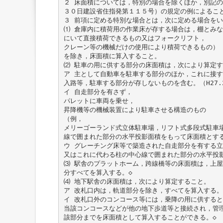
２ 床面積については，特別の場合を除くほか，別記
３０日建設省住指発第１１５号）の規定の例によるこ
３ 前項に定める特別な場合とは，次に定める場合をい
⑴ 倉庫内に積荷用の作業床が存する場合は，棚とみ
にいて直接積荷できるもの又はフォークリフト，
クレーン等の機械だけの使用により積荷できるもの）
を除き，床面積に算入すること。
⑵ 駐車の用に供する部分の床面積は，次により算定
ア 主として自動車を駐車する部分のほか，これに接
入路等，駐車する部分が存しないものを含む。（H27.
イ 自走部分を有さず，
パレットに車両を乗せ，
昇降機等の機械装置により駐車させる構造のもの
（例，
メリーゴーランド式立体駐車場，リフト式多段式駐車
線で囲まれた部分の水平投影面積をもって床面積とする
ウ グレーチング床等で築造された自走部分を有する
又はこれに代わる柱の中心線で囲まれた部分の水平投
⑶ 駅舎のプラットホーム，跨線橋等の床面積は，上
分すべてを算入する。◇
⑷ 地下駅舎の床面積は，次により算定すること。
ア 改札口内は，軌道部分を除き，すべてを算入する。
イ 改札口外のコンコース等には，乗降の用に供する
当該コンコースなどが他の地下歩道等と接続され，管
該部分までを床面積として算入することができる。◇