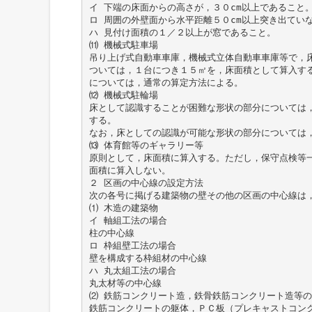
イ 下端の床面からの高さが，３０cm以上であること
ロ 周囲の外壁面から水平距離５０cm以上突き出てい
ハ 見付け面積の１／２以上が窓であること。
⑾ 機械式駐車場
吊り上げ式自動車車庫，機械式立体自動車車庫等で，
ついては，１台につき１５㎡を，床面積として算入す
については，通常の算定方法による。
⑿ 機械式駐輪場
床として認識することが困難な形状の部分については
する。
なお，床としての認識が可能な形状の部分については
⒀ 体育館等のギャラリー等
原則として，床面積に算入する。ただし，保守点検等
面積に算入しない。
２ 区画の中心線の設定方法
次の各号に掲げる建築物の壁その他の区画の中心線は
⑴ 木造の建築物
イ 軸組工法の場合
柱の中心線
ロ 枠組壁工法の場合
壁を構成する枠組材の中心線
ハ 丸太組工法の場合
丸太材等の中心線
⑵ 鉄筋コンクリート造，鉄骨鉄筋コンクリート造等
鉄筋コンクリートの躯体，ＰＣ板（プレキャストコン