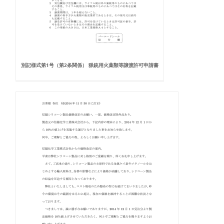
別記様式第1号（第2条関係） 猟銃用火薬類等譲渡許可申請書