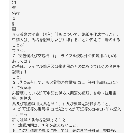
消
費
備考
１
計
画
※火薬類の消費（購入）計画について、別紙を作成すること。
申請人は、氏名を記載し及び押印することに代えて、署名する
ことが
できる。
２ 実包欄及び空包欄には、ライフル銃以外の猟銃用のものに
あってはそ
の番径、ライフル銃用又は拳銃用のものにあつてはその名称を
記載する
こと。
３ 現に保有している火薬類の数量欄には、許可申請時点にお
いて火薬庫
外貯蔵している許可申請に係る火薬類の種類、名称（銃用雷
管、無煙火
薬及び黒色猟用火薬を除く。）及び数量を記載すること。
４ 許可証等の番号欄には該当する許可証等の□内にレ印を記入
し、当該
許可証等の番号を記載すること。
５ 譲受期間は、１年を超えないこと。
６ この申請書の提出に際しては、銃の所持許可証、技能検定