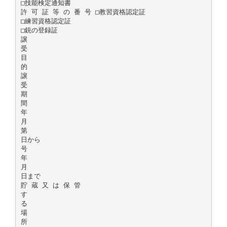
□技能検定通知書
許 可 証 等 の 番 号 □教習資格認定証
□練習資格認定証
□銃の登録証
譲
受
目
的
譲
受
期
間
年
月
第
日から
号
年
月
日まで
貯 蔵 又 は 保 管
す
る
場
所