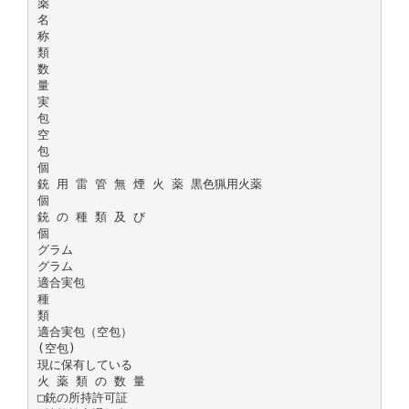
薬
名
称
類
数
量
実
包
空
包
個
銃 用 雷 管 無 煙 火 薬 黒色猟用火薬
個
銃 の 種 類 及 び
個
グラム
グラム
適合実包
種
類
適合実包（空包）
(空包)
現に保有している
火 薬 類 の 数 量
□銃の所持許可証