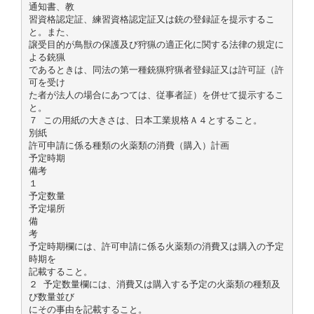
通知書、教
習資格認定証、練習資格認定証又は銃の登録証を提示するこ
と。また、
譲受目的が鳥獣の保護及び狩猟の適正化に関する法律の規定に
よる銃猟
であるときは、同法の第一種銃猟狩猟者登録証又は許可証（許
可を受け
た者が法人の場合にあつては、従事者証）を併せて提示するこ
と。
７ この用紙の大きさは、日本工業規格Ａ４とすること。
別紙
許可申請に係る種類の火薬類の消費（購入）計画
予定時期
備考
１
予定数量
予定場所
備
考
予定時期欄には、許可申請に係る火薬類の消費又は購入の予定
時期を
記載すること。
２ 予定数量欄には、消費又は購入する予定の火薬類の種類及
び数量並び
にその事由を記載すること。