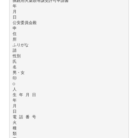
猟銃用火薬類等譲受許可申請書
年
月
日
公安委員会殿
申
住
所
ふりがな
請
性別
氏
名
男・女
印
○
人
生 年 月 日
年
月
日
電 話 番 号
火
種
類