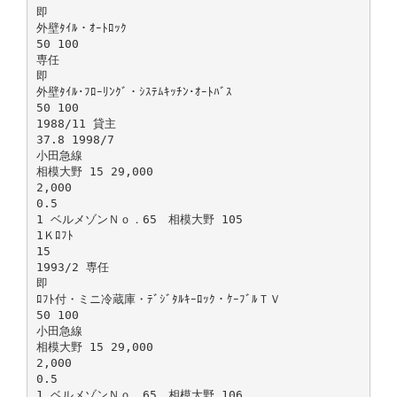
即
外壁ﾀｲﾙ・ｵｰﾄﾛｯｸ
50 100
専任
即
外壁ﾀｲﾙ･ﾌﾛｰﾘﾝｸﾞ・ｼｽﾃﾑｷｯﾁﾝ･ｵｰﾄﾊﾞｽ
50 100
1988/11 貸主
37.8 1998/7
小田急線
相模大野 15 29,000
2,000
0.5
1 ベルメゾンＮｏ．65 相模大野 105
1Ｋﾛﾌﾄ
15
1993/2 専任
即
ﾛﾌﾄ付・ミニ冷蔵庫・ﾃﾞｼﾞﾀﾙｷｰﾛｯｸ・ｹｰﾌﾞﾙＴＶ
50 100
小田急線
相模大野 15 29,000
2,000
0.5
1 ベルメゾンＮｏ．65 相模大野 106