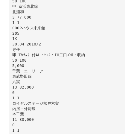
50 100
申 京浜東北線
北浦和
3 77,000
1 1
COOPハウス未来館
205
1K
30.04 2010/2
専任
即 TVﾓﾆﾀｰ付AL・ｾｺﾑ・IH二口ｺﾝﾛ・収納
50 100
5,000
千葉 エ リ ア
東武野田線
六実
13 82,000
0
1 1
ロイヤルステージ松戸六実
内房・外房線
本千葉
11 80,000
0
1 1