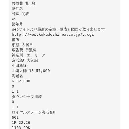
共益費 礼 敷
物件名
号室 間取
㎡
築年月
Webサイトより最新の空室一覧表と図面が取り出せます
http：//www.kokudoshinwa.co.jp/v.cgi
備考
形態 入居日
広告費 手数料
神奈川 エ リ ア
京浜急行大師線
小田急線
川崎大師 15 57,000
海老名
6 82,000
0
1 1
タウンシップ川崎
0
1 1
ロイヤルステージ海老名Ⅲ
601
1R 22.26
1103 2DK