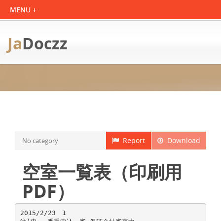
Ja
Doczz
Report
Download
No category
空室一覧表（印刷用
PDF）
2015/2/23 1