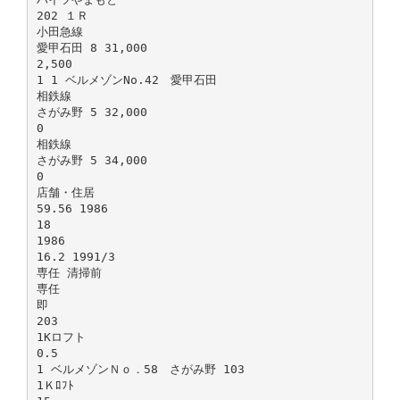
202 １Ｒ
小田急線
愛甲石田 8 31,000
2,500
1 1 ベルメゾンNo.42 愛甲石田
相鉄線
さがみ野 5 32,000
0
相鉄線
さがみ野 5 34,000
0
店舗・住居
59.56 1986
18
1986
16.2 1991/3
専任 清掃前
専任
即
203
1Kロフト
0.5
1 ベルメゾンＮｏ．58 さがみ野 103
1Ｋﾛﾌﾄ