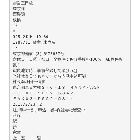
都営三田線
埼京線
西巣鴨
板橋
10
0
305 2ＤＫ 40.66
1987/11 貸主 未内装
15
東京都知事（3）第78687号
定休日：日曜・祭日 全物件：仲介手数料100％ AD物件多
数！
鍵現地対応：事前登録して頂ければ
当社休業日でもネットから内見申込可能
株式会社国土信和
東京都東日本橋３－６－１８ ＨＡＮＹビル5Ｆ
ＴＥＬ０３－５６５２－５３４２
ＦＡＸ０３－５６５２－５３４４
2015/2/23 2
注)申⇒一番手申込、審⇒保証会社審査中
路線
駅
歩
家賃
空 室 一 覧