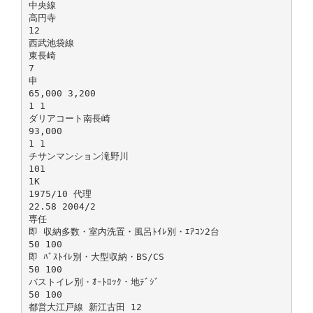
中央線
高円寺
12
西武池袋線
東長崎
7
申
65,000 3,200
1 1
ダリアコート南長崎
93,000
1 1
チサンマンション滝野川
101
1K
1975/10 代理
22.58 2004/2
専任
即 収納多数・室内洗置・風呂ﾄｲﾚ別・ｴｱｺﾝ2台
50 100
即 ﾊﾞｽﾄｲﾚ別・大型収納・BS/CS
50 100
バストイレ別・ｵｰﾄﾛｯｸ・地ﾃﾞｼﾞ
50 100
都営大江戸線 新江古田 12