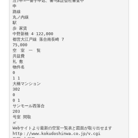
注)申⇒一番手申込、審⇒保証会社審査中
申
路線
丸ノ内線
駅
歩 家賃
中野新橋 4 122,000
都営大江戸線 落合南長崎 7
75,000
空 室 一 覧
共益費
礼 敷
物件名
0
1 1
大橋マンション
302
0
0 1
サンモール西落合
203
号室 間取
㎡
Webサイトより最新の空室一覧表と図面が取り出せます
http：//www.kokudoshinwa.co.jp/v.cgi