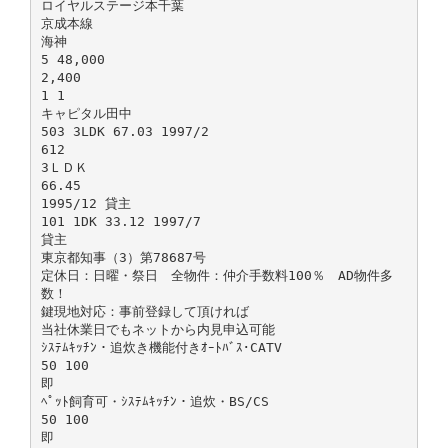
ロイヤルステージ本千葉
京成本線
海神
5 48,000
2,400
1 1
キャピタル田中
503 3LDK 67.03 1997/2
612
3ＬＤＫ
66.45
1995/12 貸主
101 1DK 33.12 1997/7
貸主
東京都知事（3）第78687号
定休日：日曜・祭日 全物件：仲介手数料100％ AD物件多
数！
鍵現地対応：事前登録して頂ければ
当社休業日でもネットから内見申込可能
ｼｽﾃﾑｷｯﾁﾝ・追炊き機能付きｵｰﾄﾊﾞｽ･CATV
50 100
即
ﾍﾟｯﾄ飼育可・ｼｽﾃﾑｷｯﾁﾝ・追炊・BS/CS
50 100
即