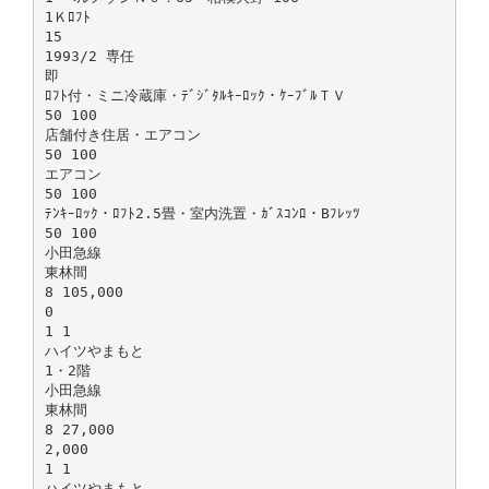
1Ｋﾛﾌﾄ
15
1993/2 専任
即
ﾛﾌﾄ付・ミニ冷蔵庫・ﾃﾞｼﾞﾀﾙｷｰﾛｯｸ・ｹｰﾌﾞﾙＴＶ
50 100
店舗付き住居・エアコン
50 100
エアコン
50 100
ﾃﾝｷｰﾛｯｸ・ﾛﾌﾄ2.5畳・室内洗置・ｶﾞｽｺﾝﾛ・Bﾌﾚｯﾂ
50 100
小田急線
東林間
8 105,000
0
1 1
ハイツやまもと
1・2階
小田急線
東林間
8 27,000
2,000
1 1
ハイツやまもと