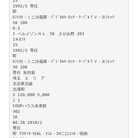
15
1992/3 専任
即
ﾛﾌﾄ付・ミニ冷蔵庫・ﾃﾞｼﾞﾀﾙｷｰﾛｯｸ・ｹｰﾌﾞﾙＴＶ・Ｂﾌﾚｯﾂ
50 100
0.5
1 ベルメゾンＮｏ．58 さがみ野 201
1Ｋﾛﾌﾄ
15
1992/3 専任
即
ﾛﾌﾄ付・ミニ冷蔵庫・ﾃﾞｼﾞﾀﾙｷｰﾛｯｸ・ｹｰﾌﾞﾙＴＶ・Ｂﾌﾚｯﾂ
50 100
専任 未内装
埼玉 エ リ ア
京浜東北線
北浦和
3 120,000 5,000
1 1
COOPハウス未来館
302
1K
60.28 2010/2
専任
即 TVﾓﾆﾀｰ付AL・ｾｺﾑ・IH二口ｺﾝﾛ・収納