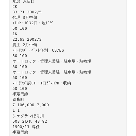
形態 入居日
2K
33.71 2002/5
代理 3月中旬
ｴｱｺﾝ・ｶﾞｽ2口・地ﾃﾞｼﾞ
50 100
1K
22.63 2002/3
貸主 2月中旬
ﾌﾛｰﾘﾝｸﾞ・ﾊﾞｽﾄｲﾚ別・CS/BS
50 100
オートロック・管理人常駐・駐車場・駐輪場
50 100
オートロック・管理人常駐・駐車場・駐輪場
50 100
ﾌﾛｰﾘﾝｸﾞ調CF・1口ｶﾞｽｺﾝﾛ・収納
50 100
半蔵門線
錦糸町
7 106,000 7,000
1 1
シェグランほり川
503 2ＤＫ 43.92
1990/11 専任
半蔵門線