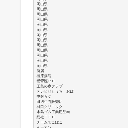
岡山県
岡山県
岡山県
岡山県
岡山県
岡山県
岡山県
岡山県
岡山県
岡山県
岡山県
岡山県
岡山県
所属
榊原病院
稲背脛ＲＣ
玉島の森クラブ
テレビせとうち おば
中銀ＡＣ
田辺牛乳販売店
樋口クリニック
水島ゴム工業用品㈱
総社ＴＦＣ
チームでこぼこ
イーオン