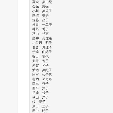
高城 美由紀
金光 志保
小川 美佐子
岡崎 美栄
遠藤 昌子
横田 一二美
神﨑 博子
秋山 裕恵
藤井 美佐緒
小笠原 明子
名合 恵理子
伊達 由紀子
篠田 郁代
安井 智子
産賀 和子
渡辺 美紀子
国富 規奈代
村岡 アカネ
岡本 啓子
西平 洋子
足達 妙子
秋山 洋子
牧 豊子
原田 圭子
田中 明子