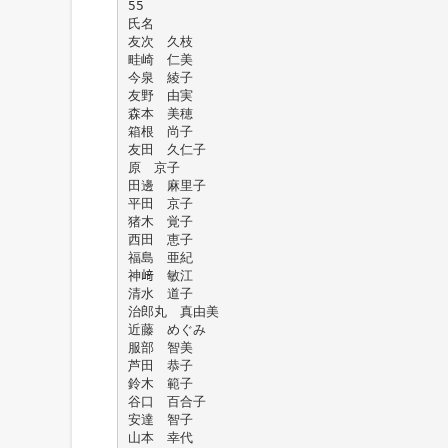
55
氏名
友次 久枝
畦崎 仁美
今泉 綾子
友野 由実
森本 美穂
箱根 尚子
友田 久仁子
原 京子
田邊 麻里子
平田 京子
猪木 覚子
西田 恵子
福島 亜紀
神﨑 敏江
清水 道子
治郎丸 真由美
近藤 めぐみ
服部 智美
芦田 恭子
鈴木 範子
谷口 百合子
安達 智子
山本 幸代