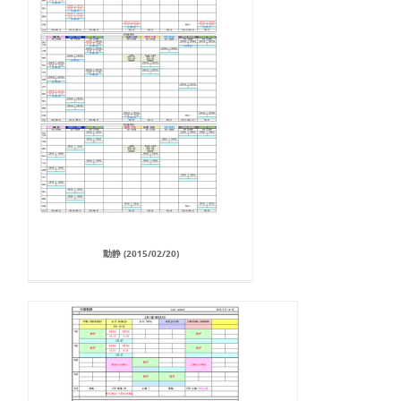
動静 (2015/02/20)