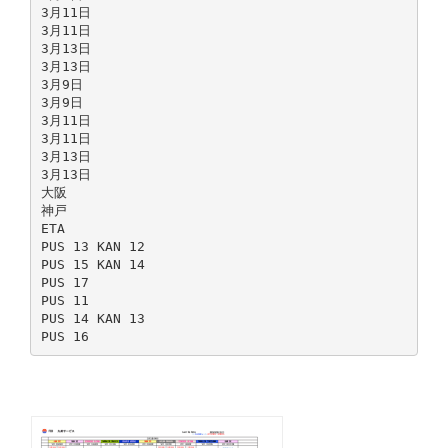
3月11日
3月11日
3月13日
3月13日
3月9日
3月9日
3月11日
3月11日
3月13日
3月13日
大阪
神戸
ETA
PUS 13 KAN 12
PUS 15 KAN 14
PUS 17
PUS 11
PUS 14 KAN 13