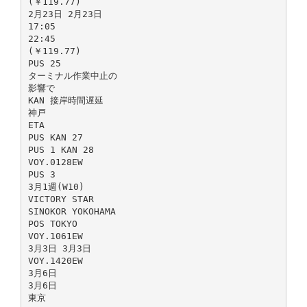
(￥119.77)
2月23日 2月23日
17:05
22:45
(￥119.77)
PUS 25
ターミナル作業中止の
影響で
KAN 接岸時間遅延
神戸
ETA
PUS KAN 27
PUS 1 KAN 28
VOY.0128EW
PUS 3
3月1週(W10)
VICTORY STAR
SINOKOR YOKOHAMA
POS TOKYO
VOY.1061EW
3月3日 3月3日
VOY.1420EW
3月6日
3月6日
東京