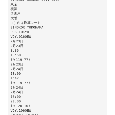
東京
横浜
名古屋
大阪
（）内は換算レート
SINOKOR YOKOHAMA
POS TOKYO
VOY.0160EW
2月23日
2月23日
8:36
15:50
(￥119.77)
2月23日
2月24日
18:00
1:42
(￥119.77)
2月24日
2月24日
16:00
21:00
(￥120.10)
VOY.1060EW