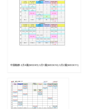
中国動静 2月4週(WEEK9) 3月1週(WEEK10) 3月2週(WEEK11)