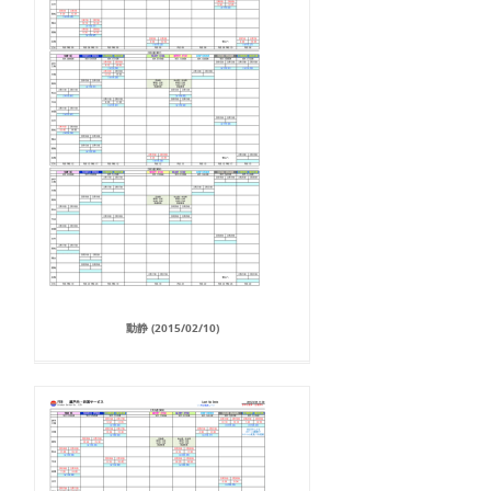
動静 (2015/02/10)