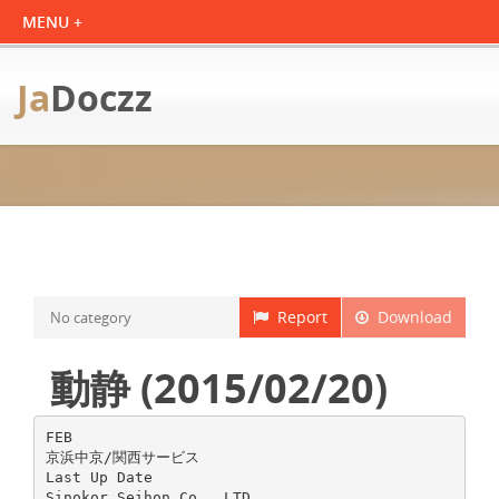
Ja
Doczz
Report
Download
No category
動静 (2015/02/20)
FEB
京浜中京/関西サービス
Last Up Date
Sinokor Seihon Co., LTD.