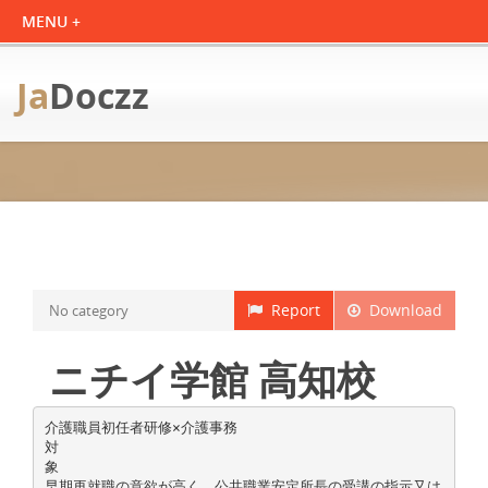
Ja
Doczz
Report
Download
No category
ニチイ学館 高知校
介護職員初任者研修×介護事務
対
象
早期再就職の意欲が高く、公共職業安定所長の受講の指示又は