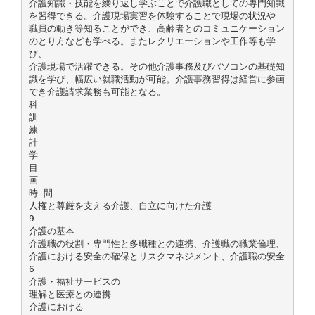
介護知識・技能を繰り返し学ぶことで介護職としての専門知識
を習得できる。介護現場実習を体験することで現場の状況や
職員の動き等知ることができ、高齢者とのコミュニケーション
のとり方なども学べる。またレクリエーションや工作等も学
び、
介護現場で活躍できる。その他介護事務及びパソコンの基礎知
識を学び、幅広い就職活動が可能。介護事務習得は経営に参画
でき介護請求業務も可能となる。
科
訓
練
計
学
目
画
時 間
人権と尊厳を支える介護、自立に向けた介護
9
介護の基本
介護職の役割・専門性と多職種との連携、介護職の職業倫理、
介護における安全の確保とリスクマネジメント、介護職の安全
6
介護・福祉サービスの
理解と医療との連携
介護における