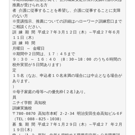
推薦が受けられる方
者 介護に従事することを希望し、介護に従事することに支障
のない方
※受講指示、推薦についての詳細はハローワーク訓練窓口まで
ご相談ください。
訓 練 期 間 平成２７年３月１２日（木）～平成２７年６月
１１日（木）
訓 練 時 間
月曜日 ～ 金曜日
※期間中２日間は、１７：４５まで
９：３０ ～ １６：４０ （8：30～18：00 のうち６時間の
校外実習が５日間あります）
定
１５名（なお、申込者１０名未満の場合には中止となる場合が
あります。
）
※母子家庭の母等への優先枠(２名)あり。
員
ニチイ学館 高知校
訓練実施校
〒780-0870 高知市本町 2-2-34 明治安田生命高知ビル６F
（TEL：088－825－1038）
募 集 期 間 平成２７年１月２９日（木）～平成２７ 年２月
１９日(木）