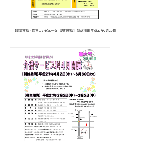
【医療事務・医事コンピュータ・調剤事務】 訓練期間 平成27年3月20日