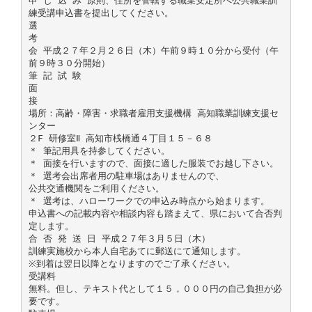
申 し 込 み 原則、住所を管轄する職業安定所へ公共職業訓
練受講申込書を提出してください。
選
考
会 平成２７年２月２６日（木）午前９時１０分から受付（午
前９時３０分開始）
筆 記 試 験
面
接
場所：高齢・障害・求職者雇用支援機構 高知職業訓練支援セ
ンター
２F 研修室Ⅱ 高知市桟橋通４丁目１５－６８
＊ 筆記用具を持参してください。
＊ 面接を行いますので、面接に適した服装でお越し下さい。
＊ 選考会出席者用の駐車場はありませんので、
公共交通機関をご利用ください。
＊ 選考は、ハローワークでの申込み時点から始まります。
申込書への記載内容や相談内容も踏まえて、県において合否判
定します。
合 否 発 送 日 平成２７年３月５日（木）
訓練実施校から本人自宅あてに郵送にて通知します。
※到着は翌日以降となりますのでご了承ください。
受講料
無料。但し、テキスト代として１５，０００円の自己負担が必
要です。