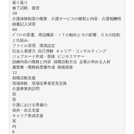
振り返り
修了試験、復習
39
介護保険制度の概要、介護サービスの種類と内容、介護報酬明
細書記入演習
60
ﾊﾟｿｺﾝの変遷、周辺機器・ＩＴの動向とその影響、ＯＳの役割
と仕組み、
ファイル管理、環境設定
社会人基礎力 自己理解 キャリア・コンサルティング
ジョブカード作成・面接 ビジネスマナー
訓練内容の職務と内容 就職活動方法 企業が求める人材
履歴書・職務経歴書作成 模擬面接
12
就職活動支援
現場体験、現場従事者意見交換
介護事業所訪問
技
容
介護における尊厳の
保持・自立支援
キャリア形成支援
実
内
6