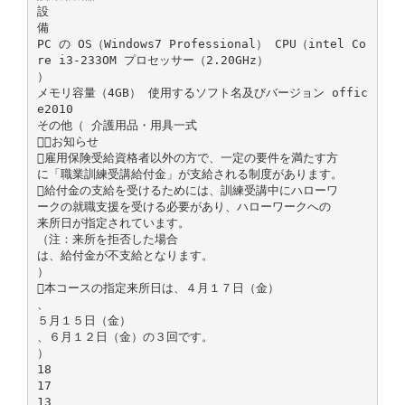
設
備
PC の OS（Windows7 Professional） CPU（intel Co
re i3-233OM プロセッサー（2.20GHz）
）
メモリ容量（4GB） 使用するソフト名及びバージョン offic
e2010
その他（ 介護用品・用具一式
お知らせ
雇用保険受給資格者以外の方で、一定の要件を満たす方
に「職業訓練受講給付金」が支給される制度があります。
給付金の支給を受けるためには、訓練受講中にハローワ
ークの就職支援を受ける必要があり、ハローワークへの
来所日が指定されています。
（注：来所を拒否した場合
は、給付金が不支給となります。
）
本コースの指定来所日は、４月１７日（金）
、
５月１５日（金）
、６月１２日（金）の３回です。
）
18
17
13