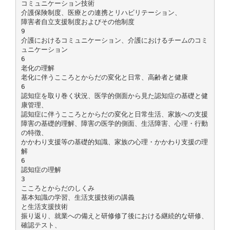
コミュニケーション技術
介護保険制度、医療との連携とリハビリテーション、
障害者自立支援制度およびその他制度
9
介護におけるコミュニケーション、介護におけるチームのコミ
ュニケーション
6
老化の理解
老化に伴うこころとからだの変化と日常、高齢者と健康
6
認知症を取り巻く状況、医学的側面から見た認知症の基礎と健
康管理、
認知症に伴うこころとからだの変化と日常生活、家族への支援
障害の基礎的理解、障害の医学的側面、生活障害、心理・行動
の特徴、
かかわり支援等の基礎的知識、家族の心理・かかわり支援の理
解
6
認知症の理解
3
こころとからだのしくみ
基本知識の学習、生活支援技術の講義
と生活支援技術
振り返り、就業への備えと研修修了後における継続的な研修、
確認テスト、