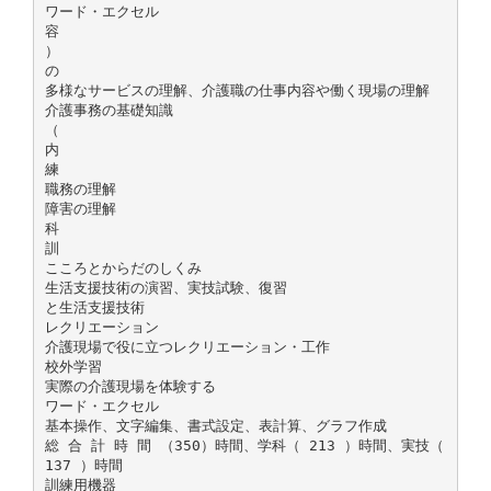
ワード・エクセル
容
）
の
多様なサービスの理解、介護職の仕事内容や働く現場の理解
介護事務の基礎知識
（
内
練
職務の理解
障害の理解
科
訓
こころとからだのしくみ
生活支援技術の演習、実技試験、復習
と生活支援技術
レクリエーション
介護現場で役に立つレクリエーション・工作
校外学習
実際の介護現場を体験する
ワード・エクセル
基本操作、文字編集、書式設定、表計算、グラフ作成
総 合 計 時 間 （350）時間、学科（ 213 ）時間、実技（
137 ）時間
訓練用機器