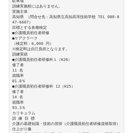
駐車場
訓練実施校にはありません。
実施主体
高知県 （問合せ先：高知県立高知高等技術学校 TEL 088-8
47-6607）
目標とする各種検定
●介護職員初任者研修
●ケアクラーク
（検定料：6,000 円）
※検定料は自己負担となります。
訓練実績
●介護職員初任者研修科１（H26）
修了者
11 名
就職率
81.8％
●介護職員初任者研修科 12（H25）
修了者
14 名
就職率
93.3％
カリキュラム
訓 練 目 標
介護の基礎知識・技術の習得（介護職員初任者研修資格取得）
仕上がり像