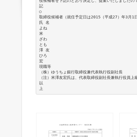
役候補者を下記のとおり決定し、提案いたしましたの
記
○
取締役候補者（就任予定日は2015（平成27）年3月1
氏 名
よね
米
ざわ
とも
澤 友
ひろ
宏
現職等
（株）ゆうちょ銀行取締役兼代表執行役副社長
（注）米澤友宏氏は、代表取締役副社長兼執行役員上
以