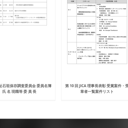
址石垣保存調査委員会 委員名簿
第 10 回 JICA 理事長表彰 受賞案件・
氏 名 現職等 委 員 長
章者一覧案件リスト