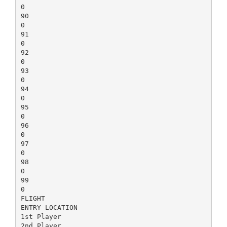
0
90
0
91
0
92
0
93
0
94
0
95
0
96
0
97
0
98
0
99
0
FLIGHT
ENTRY LOCATION
1st Player
2nd Player