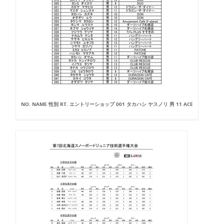
NO. NAME 性別 RT. エントリーショップ 001 タカハシ ヤスノリ 男 11 ACE