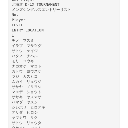
北海道 D-1X TOURNAMENT
メンズシングルスエントリーリスト
No.
Player
LEVEL
ENTRY LOCATION
1
チノ マスミ
イラブ マサツグ
サトウ ケイジ
ハタノ チハル
モリ ユウキ
ナガオケ マコト
カトウ ヨウスケ
ツジ カズヒコ
ムカイ リュウジ
ササヤ ノリヨシ
マエデ ショウト
ササキ ヤスマサ
ハマダ ヤスシ
シシボリ ヒロアキ
アサダ ヒロシ
ヤマカワ リク
サトウ リョウタ
タケイシ マコト