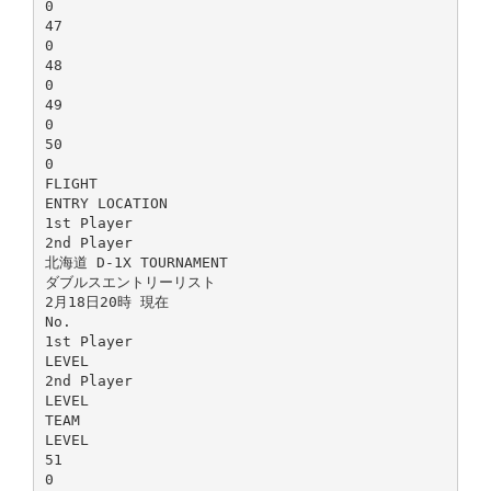
0
47
0
48
0
49
0
50
0
FLIGHT
ENTRY LOCATION
1st Player
2nd Player
北海道 D-1X TOURNAMENT
ダブルスエントリーリスト
2月18日20時 現在
No.
1st Player
LEVEL
2nd Player
LEVEL
TEAM
LEVEL
51
0