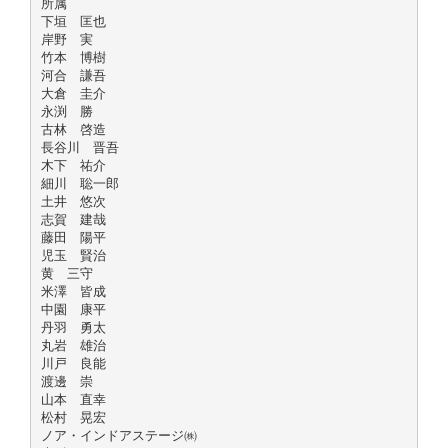
所属
下垣 匡也
岸野 実
竹本 博樹
河合 謙吾
大倉 圭介
永渕 勝
古林 啓造
長谷川 晋吾
木下 祐介
細川 聡一郎
土井 悠次
志賀 建哉
藤田 陽平
児玉 賢治
黄 三守
米澤 皆成
中園 康平
丹羽 勇太
丸岩 雄治
川戸 良能
渡邊 崇
山本 直幸
松村 晃宏
ノア・インドアステージ㈱