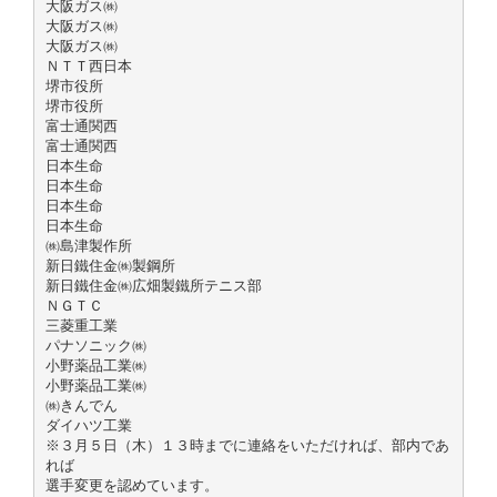
大阪ガス㈱
大阪ガス㈱
大阪ガス㈱
ＮＴＴ西日本
堺市役所
堺市役所
富士通関西
富士通関西
日本生命
日本生命
日本生命
日本生命
㈱島津製作所
新日鐵住金㈱製鋼所
新日鐵住金㈱広畑製鐵所テニス部
ＮＧＴＣ
三菱重工業
パナソニック㈱
小野薬品工業㈱
小野薬品工業㈱
㈱きんでん
ダイハツ工業
※３月５日（木）１３時までに連絡をいただければ、部内であ
れば
選手変更を認めています。