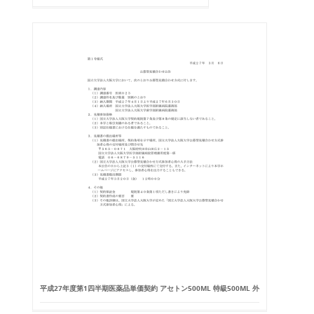
平成27年度第1四半期医薬品単価契約 アセトン500ML 特級500ML 外