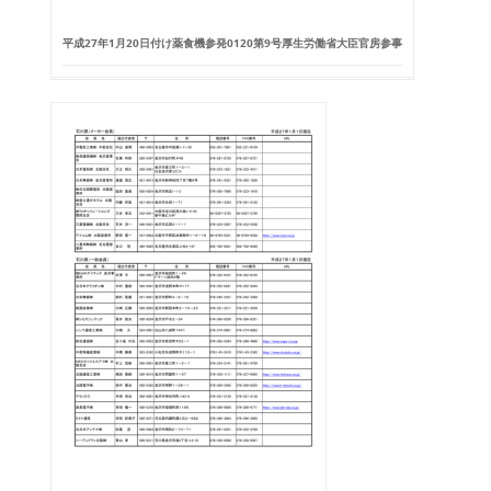
平成27年1月20日付け薬食機参発0120第9号厚生労働省大臣官房参事