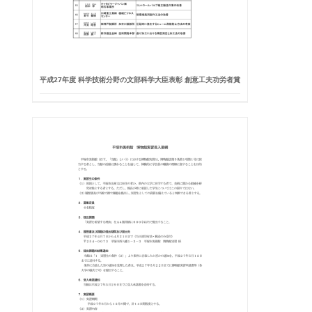
平成27年度 科学技術分野の文部科学大臣表彰 創意工夫功労者賞