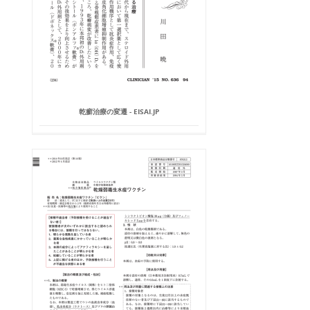
乾癬治療の変遷 - EISAI.JP