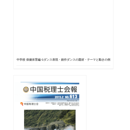
中学校 保健体育編 Gダンス表現・創作ダンスの題材・テーマと動きの例