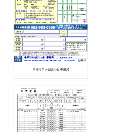
中部ミロク会計人会 事務局